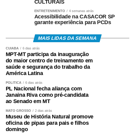
que a ampliação dos atendimentos faz parte do
CULTURAIS
compromisso da gestão em aproximar os serviços da
ENTRETENIMENTO
4 semanas atrás
população e avançar na redução das filas.
Acessibilidade na CASACOR SP
garante experiência para PCDs
MAIS LIDAS DA SEMANA
“Estamos trabalhando para que cada vez mais pessoas
CUIABÁ
6 dias atrás
tenham acesso aos exames e consultas de que precisam.
MPT-MT participa da inauguração
O Vira Saúde tem mostrado que, com planejamento,
do maior centro de treinamento em
organização e o empenho das nossas equipes,
saúde e segurança do trabalho da
conseguimos ampliar o atendimento e levar mais
América Latina
agilidade para quem está esperando pelo serviço. Saúde
POLÍTICA
6 dias atrás
é prioridade e vamos continuar trabalhando para cuidar
PL Nacional fecha aliança com
da nossa população”, destacou.
Janaina Riva como pré-candidata
ao Senado em MT
MATO GROSSO
2 dias atrás
Museu de História Natural promove
Com a mobilização das equipes e a ampliação dos
oficina de pipas para pais e filhos
pontos e horários de atendimento, o Vira Saúde segue
domingo
fortalecendo o acesso aos serviços do Sistema Único de