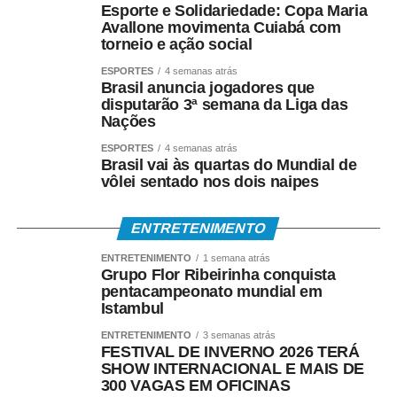
Esporte e Solidariedade: Copa Maria
Muitas vezes a gente tenta fazer pelo particular e não tem
Avallone movimenta Cuiabá com
recurso, então esse mutirão ajuda muito”, relatou.
torneio e ação social
ESPORTES
4 semanas atrás
Brasil anuncia jogadores que
disputarão 3ª semana da Liga das
Ela também destacou a realização dos atendimentos aos
Nações
finais de semana. “Abrir nos finais de semana é ótimo,
ESPORTES
4 semanas atrás
porque o dia a dia de todas as mães, na verdade de todo
Brasil vai às quartas do Mundial de
mundo, é muito corrido. No final de semana conseguimos
vôlei sentado nos dois naipes
correr atrás dessas coisas que são tão importantes”,
completou.
ENTRETENIMENTO
ENTRETENIMENTO
1 semana atrás
Grupo Flor Ribeirinha conquista
pentacampeonato mundial em
Compromisso com a saúde
Istambul
ENTRETENIMENTO
3 semanas atrás
FESTIVAL DE INVERNO 2026 TERÁ
SHOW INTERNACIONAL E MAIS DE
A secretária municipal de Saúde, Laura Leandra, reforça
300 VAGAS EM OFICINAS