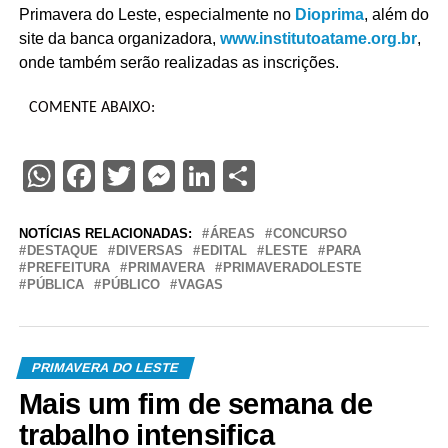
Primavera do Leste, especialmente no
Dioprima
, além do
site da banca organizadora,
www.institutoatame.org.br
,
onde também serão realizadas as inscrições.
COMENTE ABAIXO:
WhatsApp
Facebook
Twitter
Messenger
LinkedIn
Share
NOTÍCIAS RELACIONADAS:
ÁREAS
CONCURSO
DESTAQUE
DIVERSAS
EDITAL
LESTE
PARA
PREFEITURA
PRIMAVERA
PRIMAVERADOLESTE
PÚBLICA
PÚBLICO
VAGAS
PRIMAVERA DO LESTE
Mais um fim de semana de
trabalho intensifica