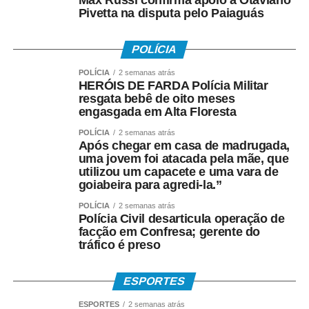
Max Russi confirma apoio a Otaviano
Pivetta na disputa pelo Paiaguás
POLÍCIA
A possibilidade de realizar exames e consultas aos
sábados é um dos diferenciais do Vira Saúde,
POLÍCIA
2 semanas atrás
HERÓIS DE FARDA Polícia Militar
especialmente para trabalhadores e famílias que
resgata bebê de oito meses
encontram dificuldades para buscar atendimento durante
engasgada em Alta Floresta
a semana.
POLÍCIA
2 semanas atrás
Após chegar em casa de madrugada,
uma jovem foi atacada pela mãe, que
utilizou um capacete e uma vara de
A moradora Dayana Leite de Piza levou os filhos para
goiabeira para agredi-la.”
realizar exames e destacou a importância da iniciativa.
POLÍCIA
2 semanas atrás
Polícia Civil desarticula operação de
facção em Confresa; gerente do
tráfico é preso
“Vim de São Paulo para Mato Grosso e estou
conhecendo agora o Mutirão da Saúde. É ótimo. Eu
ESPORTES
estava aguardando desde o ano passado e agora estou
conseguindo fazer todos os exames dos meus filhos.
ESPORTES
2 semanas atrás