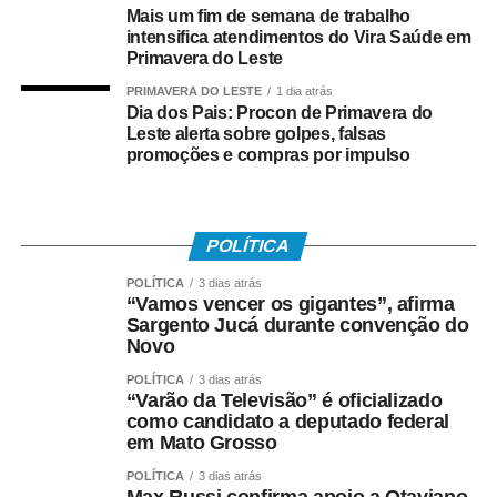
O atendimento também contemplou outras
Mais um fim de semana de trabalho
especialidades. No CEMOC, foram realizadas 24
intensifica atendimentos do Vira Saúde em
consultas de neurologia, além de consultas de
Primavera do Leste
reumatologia, sendo 40 atendimentos na sexta-feira (7) e
PRIMAVERA DO LESTE
1 dia atrás
outros 35 neste sábado (8).
Dia dos Pais: Procon de Primavera do
Leste alerta sobre golpes, falsas
promoções e compras por impulso
Também foram disponibilizados 60 exames de
ecocardiograma e 30 consultas de otorrinolaringologia.
POLÍTICA
POLÍTICA
3 dias atrás
“Vamos vencer os gigantes”, afirma
Sargento Jucá durante convenção do
No Centro de Imagem, a população teve acesso a 120
Novo
exames de audiometria e impedanciometria, além de 40
POLÍTICA
3 dias atrás
exames de próstata.
“Varão da Televisão” é oficializado
como candidato a deputado federal
em Mato Grosso
POLÍTICA
3 dias atrás
Atendimento no fim de semana facilita acesso