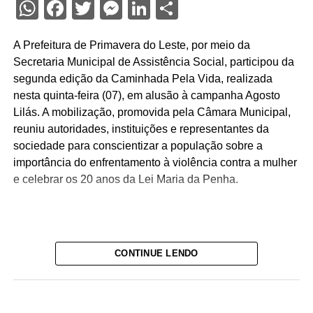
WhatsApp
Facebook
Twitter
Messenger
LinkedIn
Share
A Prefeitura de Primavera do Leste, por meio da
Secretaria Municipal de Assistência Social, participou da
segunda edição da Caminhada Pela Vida, realizada
nesta quinta-feira (07), em alusão à campanha Agosto
Lilás. A mobilização, promovida pela Câmara Municipal,
reuniu autoridades, instituições e representantes da
sociedade para conscientizar a população sobre a
importância do enfrentamento à violência contra a mulher
e celebrar os 20 anos da Lei Maria da Penha.
Representando o Executivo Municipal, participaram a
CONTINUE LENDO
secretária de Assistência Social, Alexssandra Ziliotto, a
secretária de Educação, Kelly Joana, e a vice-prefeita Iva
Viana, além de servidores de diversas secretarias
municipais.