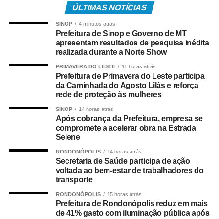
ÚLTIMAS NOTÍCIAS
SINOP
4 minutos atrás
Prefeitura de Sinop e Governo de MT
Para garantir a segurança dos participantes, a caminhada
apresentam resultados de pesquisa inédita
contou com o apoio da Coordenadoria Municipal de
realizada durante a Norte Show
Trânsito Urbano (CMTU), Polícia Militar e Corpo de
PRIMAVERA DO LESTE
11 horas atrás
Bombeiros Militar.
Prefeitura de Primavera do Leste participa
da Caminhada do Agosto Lilás e reforça
rede de proteção às mulheres
SINOP
14 horas atrás
A presidente do Conselho Municipal dos Direitos da
Após cobrança da Prefeitura, empresa se
compromete a acelerar obra na Estrada
Mulher, Myriam Cardozo, destacou que a ação busca
Selene
levar informação e conscientização para toda a
comunidade.
RONDONÓPOLIS
14 horas atrás
Secretaria de Saúde participa de ação
voltada ao bem-estar de trabalhadores do
transporte
RONDONÓPOLIS
15 horas atrás
“Hoje nós estamos aqui na Avenida Porto Alegre, na
Prefeitura de Rondonópolis reduz em mais
segunda Caminhada Pela Vida. Esse é um evento da
de 41% gasto com iluminação pública após