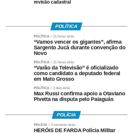
rede de enfrentamento junto com a Câmara Municipal e a
revisão cadastral
Procuradoria da Mulher, e tem o objetivo de levar a
conscientização para todo o comércio de Primavera do
Leste sobre a importância da preservação da vida.
POLÍTICA
Amanhã a Lei Maria da Penha completa 20 anos de sua
promulgação e nós estamos aqui para relembrar que a
POLÍTICA
21 horas atrás
“Vamos vencer os gigantes”, afirma
violência ainda é real na nossa sociedade. Agradecemos
Sargento Jucá durante convenção do
a todas as instituições que compõem a rede de
Novo
enfrentamento e que se fazem presentes neste evento.”
POLÍTICA
21 horas atrás
“Varão da Televisão” é oficializado
como candidato a deputado federal
em Mato Grosso
Durante a caminhada, foram reforçadas informações
POLÍTICA
2 dias atrás
sobre a rede de apoio existente no município, que oferece
Max Russi confirma apoio a Otaviano
atendimento e acolhimento às mulheres vítimas de
Pivetta na disputa pelo Paiaguás
violência.
POLÍCIA
POLÍCIA
2 semanas atrás
HERÓIS DE FARDA Polícia Militar
A coordenadora do Serviço de Atendimento