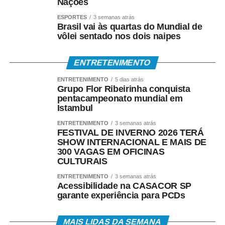
Nações
A participação da Prefeitura reforça o compromisso da
ESPORTES
3 semanas atrás
Brasil vai às quartas do Mundial de
Administração Municipal em fortalecer as políticas
vôlei sentado nos dois naipes
públicas voltadas à proteção das mulheres, promovendo
ações de conscientização, prevenção e acolhimento,
ENTRETENIMENTO
além de incentivar a denúncia e o acesso aos serviços da
rede de enfrentamento à violência.
ENTRETENIMENTO
5 dias atrás
Grupo Flor Ribeirinha conquista
pentacampeonato mundial em
COMENTE ABAIXO:
Istambul
ENTRETENIMENTO
3 semanas atrás
WhatsApp
Facebook
Twitter
Messenger
LinkedIn
Share
FESTIVAL DE INVERNO 2026 TERÁ
SHOW INTERNACIONAL E MAIS DE
300 VAGAS EM OFICINAS
CULTURAIS
ENTRETENIMENTO
3 semanas atrás
Acessibilidade na CASACOR SP
garante experiência para PCDs
MAIS LIDAS DA SEMANA