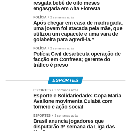
resgata bebê de oito meses
Especializado (SAS), Poliana Matos, ressaltou que
engasgada em Alta Floresta
nenhuma mulher precisa enfrentar essa situação sozinha.
POLÍCIA
2 semanas atrás
Após chegar em casa de madrugada,
uma jovem foi atacada pela mãe, que
utilizou um capacete e uma vara de
“Estamos aqui hoje para realizar a caminhada do Agosto
goiabeira para agredi-la.”
Lilás, levando à população a conscientização sobre a
POLÍCIA
2 semanas atrás
importância do enfrentamento à violência contra as
Polícia Civil desarticula operação de
mulheres. Essa campanha busca informar e sensibilizar
facção em Confresa; gerente do
tráfico é preso
cada vez mais pessoas. Se você é mulher e sofre algum
tipo de violência, saiba que você tem ajuda. Em
Primavera do Leste existe uma rede de enfrentamento
ESPORTES
preparada para auxiliar mulheres que passam por
ESPORTES
2 semanas atrás
situações de violência física, psicológica, financeira ou
Esporte e Solidariedade: Copa Maria
qualquer outra. Quando protegemos uma mulher da
Avallone movimenta Cuiabá com
torneio e ação social
violência doméstica, protegemos também sua história,
sua saúde e seu futuro.”
ESPORTES
3 semanas atrás
Brasil anuncia jogadores que
disputarão 3ª semana da Liga das