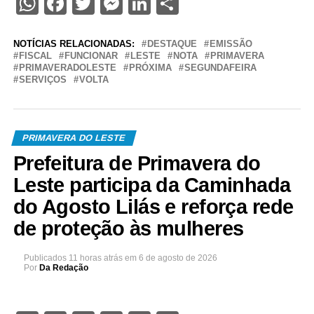
WhatsApp
Facebook
Twitter
Messenger
LinkedIn
Share
NOTÍCIAS RELACIONADAS:
DESTAQUE
EMISSÃO
FISCAL
FUNCIONAR
LESTE
NOTA
PRIMAVERA
PRIMAVERADOLESTE
PRÓXIMA
SEGUNDAFEIRA
SERVIÇOS
VOLTA
PRIMAVERA DO LESTE
Prefeitura de Primavera do
Leste participa da Caminhada
do Agosto Lilás e reforça rede
de proteção às mulheres
Publicados
11 horas atrás
em
6 de agosto de 2026
Por
Da Redação