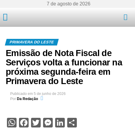
7 de agosto de 2026
Mato Grosso
PRIMAVERA DO LESTE
Emissão de Nota Fiscal de
Serviços volta a funcionar na
próxima segunda-feira em
Primavera do Leste
Publicado em
5 de junho de 2026
Por
Da Redação
WhatsApp
Facebook
Twitter
Messenger
LinkedIn
Share