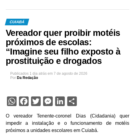
CUIABÁ
Vereador quer proibir motéis
próximos de escolas:
“Imagine seu filho exposto à
prostituição e drogados
Publicados
1 dia atrás
em
7 de agosto de 2026
Por
Da Redação
WhatsApp
Facebook
Twitter
Messenger
LinkedIn
Share
O vereador Tenente-coronel Dias (Cidadania) quer
impedir a instalação e o funcionamento de motéis
próximos a unidades escolares em Cuiabá.