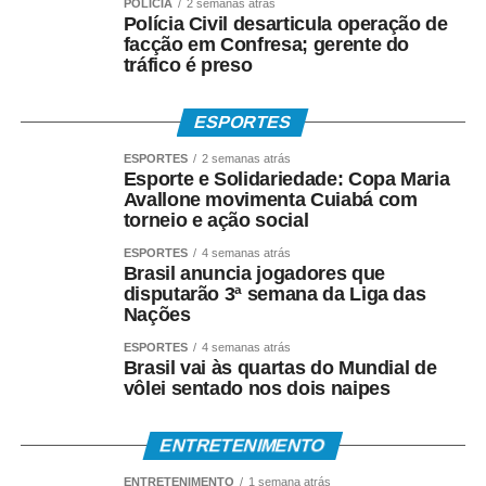
POLÍCIA
2 semanas atrás
Polícia Civil desarticula operação de
COMENTE ABAIXO:
facção em Confresa; gerente do
tráfico é preso
WhatsApp
Facebook
Twitter
Messenger
LinkedIn
Share
ESPORTES
ESPORTES
2 semanas atrás
Esporte e Solidariedade: Copa Maria
Avallone movimenta Cuiabá com
torneio e ação social
ESPORTES
4 semanas atrás
Brasil anuncia jogadores que
disputarão 3ª semana da Liga das
Nações
ESPORTES
4 semanas atrás
Brasil vai às quartas do Mundial de
vôlei sentado nos dois naipes
ENTRETENIMENTO
ENTRETENIMENTO
1 semana atrás