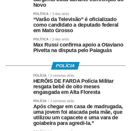
econômica dos estabelecimentos. Segundo ele, a
Novo
proposta respeita o direito adquirido dos
POLÍTICA
3 dias atrás
empreendimentos já licenciados e não representa uma
“Varão da Televisão” é oficializado
proibição da atividade no município.
como candidato a deputado federal
em Mato Grosso
O vereador argumenta ainda que a matéria está
POLÍTICA
3 dias atrás
amparada na Constituição Federal, que atribui aos
Max Russi confirma apoio a Otaviano
Pivetta na disputa pelo Paiaguás
municípios competência para legislar sobre ordenamento
territorial, uso e ocupação do solo urbano e proteção da
infância e da adolescência. O texto cita os artigos 30 e
POLÍCIA
227 da Constituição, além do Estatuto da Criança e do
POLÍCIA
2 semanas atrás
Adolescente (ECA), para defender a constitucionalidade
HERÓIS DE FARDA Polícia Militar
da iniciativa.
resgata bebê de oito meses
engasgada em Alta Floresta
Caso a proposta seja aprovada, caberá à Prefeitura de
POLÍCIA
2 semanas atrás
Cuiabá regulamentar a futura lei, definindo os critérios de
Após chegar em casa de madrugada,
uma jovem foi atacada pela mãe, que
fiscalização, os órgãos responsáveis pela aplicação das
utilizou um capacete e uma vara de
normas e os procedimentos administrativos necessários
goiabeira para agredi-la.”
para o cumprimento da legislação.