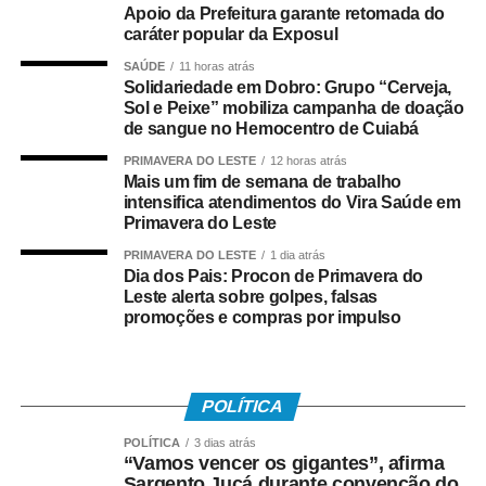
amanhecer, entrando nesses estabelecimentos enquanto
Apoio da Prefeitura garante retomada do
caráter popular da Exposul
seu filhinho está chegando à escola e vendo tudo isso.
Imagine o quanto de crianças e adolescentes ficarão
SAÚDE
11 horas atrás
vulneráveis ao aliciamento sexual e à pedofilia. Por tudo
Solidariedade em Dobro: Grupo “Cerveja,
Sol e Peixe” mobiliza campanha de doação
isso, não há qualquer razão para a prefeitura liberar
de sangue no Hemocentro de Cuiabá
alvará de funcionamento de um motel próximo de escolas
PRIMAVERA DO LESTE
12 horas atrás
e eu vou lutar para impedir isso”, afirmou o vereador.
Mais um fim de semana de trabalho
intensifica atendimentos do Vira Saúde em
Além de impedir novas instalações, o projeto estabelece
Primavera do Leste
regras para motéis que já funcionam em um raio inferior
PRIMAVERA DO LESTE
1 dia atrás
ao previsto na proposta. Esses empreendimentos
Dia dos Pais: Procon de Primavera do
deverão proibir publicidade externa com conteúdo sexual
Leste alerta sobre golpes, falsas
explícito ou sugestivo, adotar medidas para reduzir
promoções e compras por impulso
impactos visuais e sonoros e promover adequações
arquitetônicas que impeçam a visualização das áreas
internas a partir das vias públicas ou das escolas.
POLÍTICA
Na justificativa, Dias sustenta que o projeto busca
POLÍTICA
3 dias atrás
“Vamos vencer os gigantes”, afirma
preservar o ambiente escolar sem inviabilizar a atividade
Sargento Jucá durante convenção do