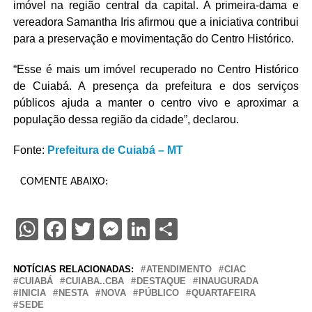
imóvel na região central da capital. A primeira-dama e
vereadora Samantha Iris afirmou que a iniciativa contribui
para a preservação e movimentação do Centro Histórico.
“Esse é mais um imóvel recuperado no Centro Histórico
de Cuiabá. A presença da prefeitura e dos serviços
públicos ajuda a manter o centro vivo e aproximar a
população dessa região da cidade”, declarou.
Fonte:
Prefeitura de Cuiabá – MT
COMENTE ABAIXO:
WhatsApp
Facebook
Twitter
Messenger
LinkedIn
Share
NOTÍCIAS RELACIONADAS:
ATENDIMENTO
CIAC
CUIABÁ
CUIABA..CBA
DESTAQUE
INAUGURADA
INICIA
NESTA
NOVA
PÚBLICO
QUARTAFEIRA
SEDE