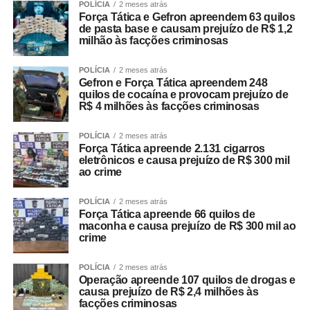
POLÍCIA
2 meses atrás
Força Tática e Gefron apreendem 63 quilos
de pasta base e causam prejuízo de R$ 1,2
milhão às facções criminosas
POLÍCIA
2 meses atrás
Gefron e Força Tática apreendem 248
quilos de cocaína e provocam prejuízo de
R$ 4 milhões às facções criminosas
POLÍCIA
2 meses atrás
Força Tática apreende 2.131 cigarros
eletrônicos e causa prejuízo de R$ 300 mil
ao crime
POLÍCIA
2 meses atrás
Força Tática apreende 66 quilos de
maconha e causa prejuízo de R$ 300 mil ao
crime
POLÍCIA
2 meses atrás
Operação apreende 107 quilos de drogas e
causa prejuízo de R$ 2,4 milhões às
facções criminosas