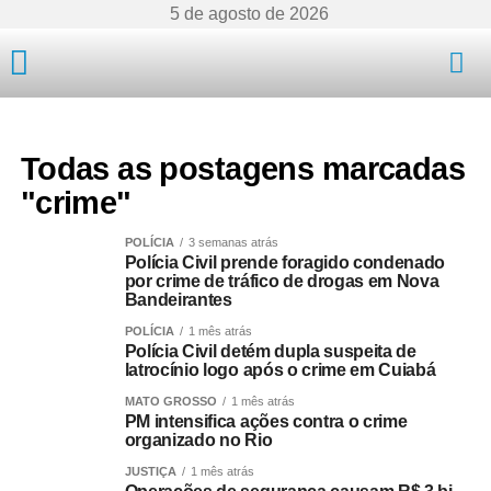
5 de agosto de 2026
Mato Grosso
Todas as postagens marcadas
"crime"
POLÍCIA
3 semanas atrás
Polícia Civil prende foragido condenado
por crime de tráfico de drogas em Nova
Bandeirantes
POLÍCIA
1 mês atrás
Polícia Civil detém dupla suspeita de
latrocínio logo após o crime em Cuiabá
MATO GROSSO
1 mês atrás
PM intensifica ações contra o crime
organizado no Rio
JUSTIÇA
1 mês atrás