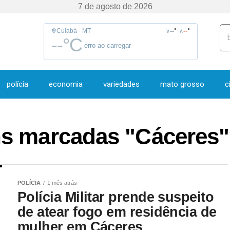
7 de agosto de 2026
Cuiabá - MT
--
°
--
°
∨
∧
--
°C
erro ao carregar
polícia
economia
variedades
mato grosso
c
ns marcadas "Cáceres"
POLÍCIA
1 mês atrás
Polícia Militar prende suspeito
de atear fogo em residência de
mulher em Cáceres