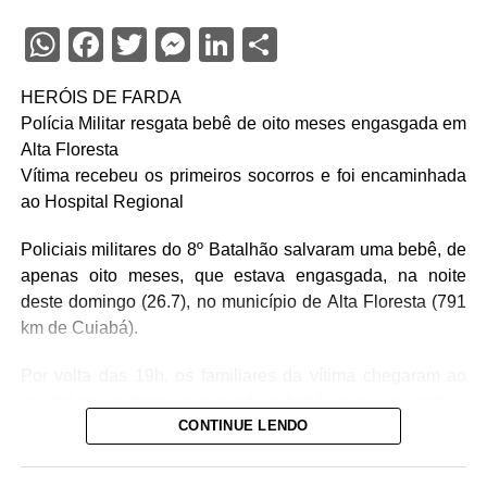
WhatsApp
Facebook
Twitter
Messenger
LinkedIn
Share
HERÓIS DE FARDA
Polícia Militar resgata bebê de oito meses engasgada em
Alta Floresta
Vítima recebeu os primeiros socorros e foi encaminhada
ao Hospital Regional
Policiais militares do 8º Batalhão salvaram uma bebê, de
apenas oito meses, que estava engasgada, na noite
deste domingo (26.7), no município de Alta Floresta (791
km de Cuiabá).
Por volta das 19h, os familiares da vítima chegaram ao
quartel da unidade carregando a bebê, que apresentava
CONTINUE LENDO
um quadro de obstrução das vias aéreas com leite
materno. Diante da urgência, a equipe policial realizou
imediatamente as manobras de desobstrução,