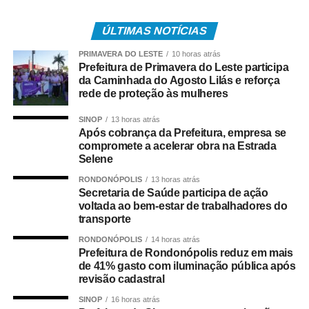
conseguindo restabelecer a respiração da vítima.
ÚLTIMAS NOTÍCIAS
Após o atendimento inicial, o bebê foi levado ao Hospital
PRIMAVERA DO LESTE
10 horas atrás
Regional, acompanhado da mãe, onde permaneceu sob
Prefeitura de Primavera do Leste participa
os cuidados da equipe médica. A bebê foi atendida pela
da Caminhada do Agosto Lilás e reforça
pediatra de plantão, que deu continuidade às avaliações
rede de proteção às mulheres
e aos procedimentos necessários.
SINOP
13 horas atrás
Após cobrança da Prefeitura, empresa se
COMENTE ABAIXO:
compromete a acelerar obra na Estrada
Selene
WhatsApp
Facebook
Twitter
Messenger
LinkedIn
Share
RONDONÓPOLIS
13 horas atrás
Secretaria de Saúde participa de ação
voltada ao bem-estar de trabalhadores do
transporte
RONDONÓPOLIS
14 horas atrás
Prefeitura de Rondonópolis reduz em mais
de 41% gasto com iluminação pública após
revisão cadastral
SINOP
16 horas atrás