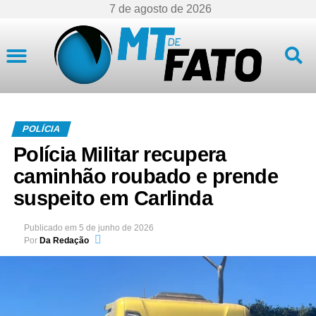
7 de agosto de 2026
Mato Grosso
POLÍCIA
Polícia Militar recupera
caminhão roubado e prende
suspeito em Carlinda
Publicado em
5 de junho de 2026
Por
Da Redação