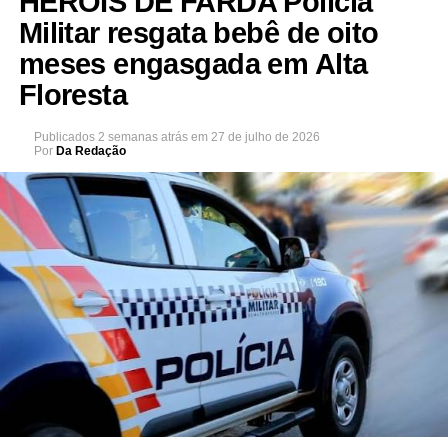
HERÓIS DE FARDA Polícia
Militar resgata bebê de oito
meses engasgada em Alta
Floresta
Publicados
2 semanas atrás
em
27 de julho de 2026
Por
Da Redação