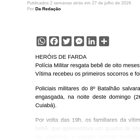
Publicados
2 semanas atrás
em
27 de julho de 2026
Por
Da Redação
WhatsApp
Facebook
Twitter
Messenger
LinkedIn
Share
HERÓIS DE FARDA
Polícia Militar resgata bebê de oito mese
Vítima recebeu os primeiros socorros e f
Policiais militares do 8º Batalhão salv
engasgada, na noite deste domingo (26
Cuiabá).
Por volta das 19h, os familiares da vít
bebê, que apresentava um quadro de obst
da urgência, a equipe policial realiz