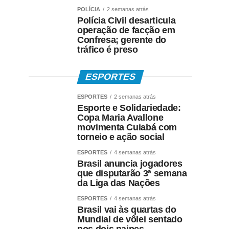
POLÍCIA
2 semanas atrás
Polícia Civil desarticula
operação de facção em
Confresa; gerente do
tráfico é preso
ESPORTES
ESPORTES
2 semanas atrás
Esporte e Solidariedade:
Copa Maria Avallone
movimenta Cuiabá com
torneio e ação social
ESPORTES
4 semanas atrás
Brasil anuncia jogadores
que disputarão 3ª semana
da Liga das Nações
ESPORTES
4 semanas atrás
Brasil vai às quartas do
Mundial de vôlei sentado