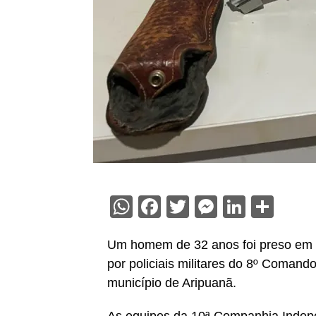
WhatsApp
Facebook
Twitter
Messenge
Linked
Sha
Um homem de 32 anos foi preso em f
por policiais militares do 8º Coman
município de Aripuanã.