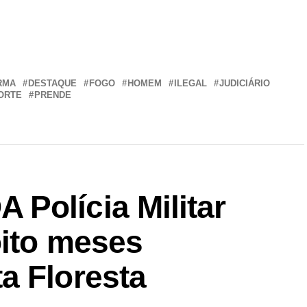
r
In
re
RMA
DESTAQUE
FOGO
HOMEM
ILEGAL
JUDICIÁRIO
ORTE
PRENDE
Polícia Militar
oito meses
a Floresta