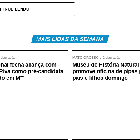
 vítima.
TINUE LENDO
levado ao Hospital Regional, acompanhado da mãe,
pe médica. A bebê foi atendida pela pediatra de
ões e aos procedimentos necessários.
MAIS LIDAS DA SEMANA
 dias atrás
MATO GROSSO
2 dias atrás
nal fecha aliança com
Museu de História Natural
Riva como pré-candidata
promove oficina de pipas 
do em MT
pais e filhos domingo