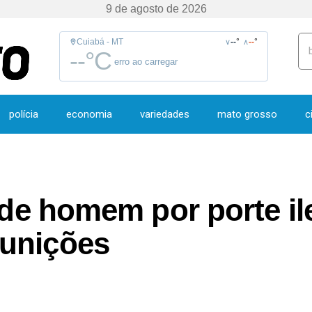
9 de agosto de 2026
Cuiabá - MT
--
°
--
°
∨
∧
--
°C
erro ao carregar
polícia
economia
variedades
mato grosso
c
ende homem por porte i
munições