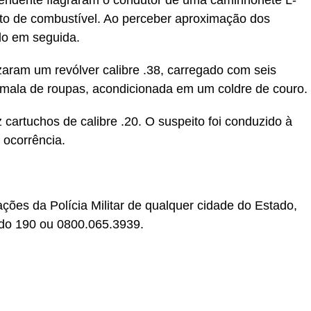
endente flagraram o condutor de uma caminhonete L-
to de combustível. Ao perceber aproximação dos
tido em seguida.
izaram um revólver calibre .38, carregado com seis
mala de roupas, acondicionada em um coldre de couro.
artuchos de calibre .20. O suspeito foi conduzido à
e ocorrência.
ções da Polícia Militar de qualquer cidade do Estado,
o do 190 ou 0800.065.3939.