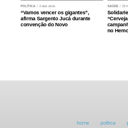
POLÍTICA
3 dias atrás
SAÚDE
20 h
“Vamos vencer os gigantes”,
Solidari
afirma Sargento Jucá durante
“Cerveja
convenção do Novo
campanh
no Hemo
home
política