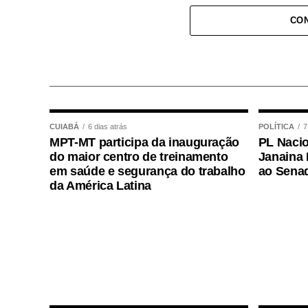
conseguindo restabelecer a respiração da
CON
Após o atendimento inicial, o bebê foi 
onde permaneceu sob os cuidados da equi
plantão, que deu continuidade às avaliaç
COMENTE ABAIXO:
CUIABÁ
6 dias atrás
POLÍTICA
7
MPT-MT participa da inauguração
PL Nacio
WhatsApp
Facebook
Twitter
Messenger
LinkedIn
Share
do maior centro de treinamento
Janaina 
em saúde e segurança do trabalho
ao Sena
da América Latina