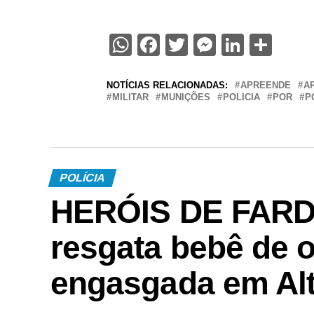
WhatsApp
Facebook
Twitter
Messenge
Linked
Sha
NOTÍCIAS RELACIONADAS:
APREENDE
A
MILITAR
MUNIÇÕES
POLICIA
POR
P
POLÍCIA
HERÓIS DE FARDA 
resgata bebê de 
engasgada em Alt