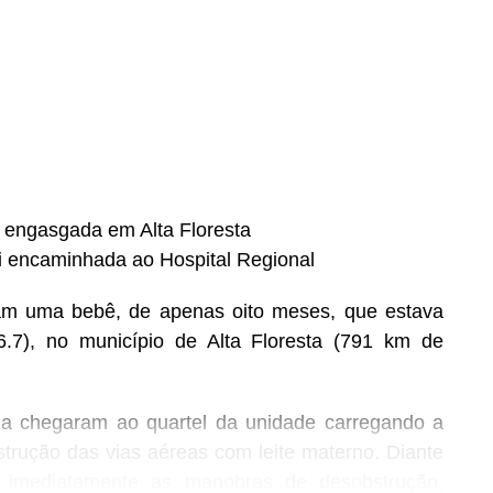
s engasgada em Alta Floresta
oi encaminhada ao Hospital Regional
aram uma bebê, de apenas oito meses, que estava
.7), no município de Alta Floresta (791 km de
ima chegaram ao quartel da unidade carregando a
rução das vias aéreas com leite materno. Diante
ou imediatamente as manobras de desobstrução,