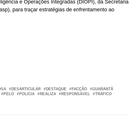
teligência e Operações Integradas (DIOPI), da Secretaria
sp), para traçar estratégias de enfrentamento ao
r
In
re
OSA
DESARTICULAR
DESTAQUE
FACÇÃO
GUARANTÃ
PELO
POLICIA
REALIZA
RESPONSÁVEL
TRÁFICO