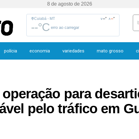
8 de agosto de 2026
Cuiabá - MT
--
°
--
°
∨
∧
--
°C
erro ao carregar
polícia
economia
variedades
mato grosso
c
za operação para desart
vel pelo tráfico em G