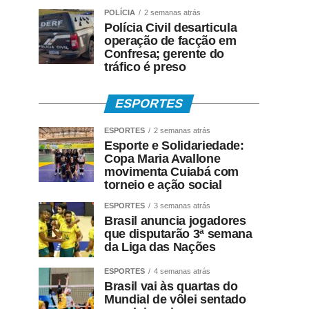
POLÍCIA
2 semanas atrás
Polícia Civil desarticula
operação de facção em
Confresa; gerente do
tráfico é preso
ESPORTES
ESPORTES
2 semanas atrás
Esporte e Solidariedade:
Copa Maria Avallone
movimenta Cuiabá com
torneio e ação social
ESPORTES
3 semanas atrás
Brasil anuncia jogadores
que disputarão 3ª semana
da Liga das Nações
ESPORTES
4 semanas atrás
Brasil vai às quartas do
Mundial de vôlei sentado