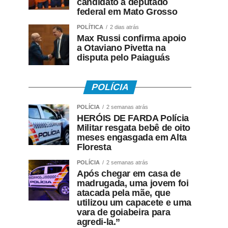
candidato a deputado
federal em Mato Grosso
POLÍTICA
2 dias atrás
Max Russi confirma apoio
a Otaviano Pivetta na
disputa pelo Paiaguás
POLÍCIA
POLÍCIA
2 semanas atrás
HERÓIS DE FARDA Polícia
Militar resgata bebê de oito
meses engasgada em Alta
Floresta
POLÍCIA
2 semanas atrás
Após chegar em casa de
madrugada, uma jovem foi
atacada pela mãe, que
utilizou um capacete e uma
vara de goiabeira para
agredi-la.”