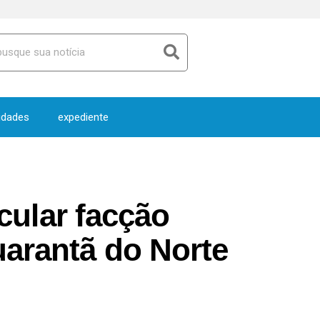
idades
expediente
icular facção
uarantã do Norte