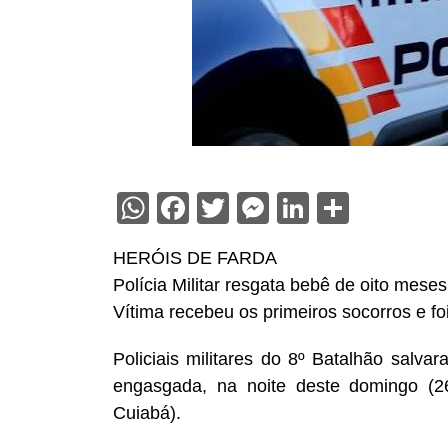
WhatsApp
Facebook
Twitter
Messenger
LinkedIn
Share
HERÓIS DE FARDA
Polícia Militar resgata bebê de oito mese
Vítima recebeu os primeiros socorros e f
Policiais militares do 8º Batalhão salv
engasgada, na noite deste domingo (26
Cuiabá).