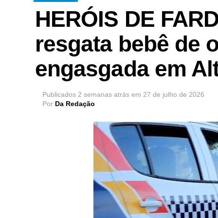
HERÓIS DE FARDA 
resgata bebê de 
engasgada em Alt
Publicados
2 semanas atrás
em
27 de julho de 2026
Por
Da Redação