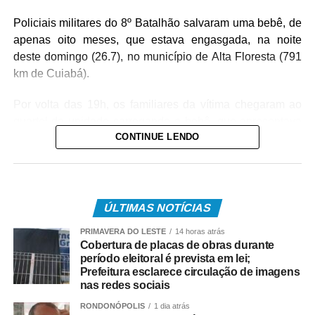
Policiais militares do 8º Batalhão salvaram uma bebê, de
apenas oito meses, que estava engasgada, na noite
deste domingo (26.7), no município de Alta Floresta (791
km de Cuiabá).
Por volta das 19h, os familiares da vítima chegaram ao
quartel da unidade carregando a bebê, que apresentava
CONTINUE LENDO
um quadro de obstrução das vias aéreas com leite
materno. Diante da urgência, a equipe policial realizou
imediatamente as manobras de desobstrução,
conseguindo restabelecer a respiração da vítima.
ÚLTIMAS NOTÍCIAS
Após o atendimento inicial, o bebê foi levado ao Hospital
PRIMAVERA DO LESTE
14 horas atrás
Regional, acompanhado da mãe, onde permaneceu sob
Cobertura de placas de obras durante
os cuidados da equipe médica. A bebê foi atendida pela
período eleitoral é prevista em lei;
pediatra de plantão, que deu continuidade às avaliações
Prefeitura esclarece circulação de imagens
nas redes sociais
e aos procedimentos necessários.
RONDONÓPOLIS
1 dia atrás