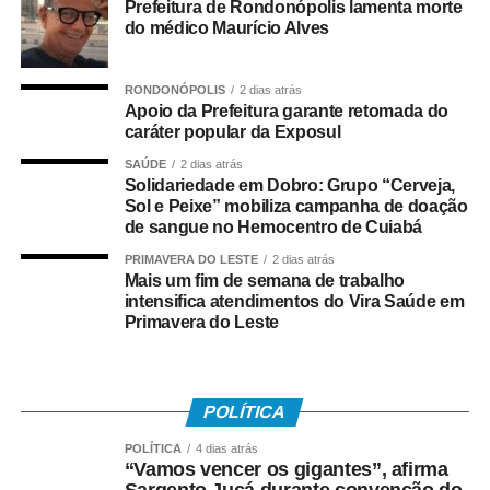
COMENTE ABAIXO:
Prefeitura de Rondonópolis lamenta morte
do médico Maurício Alves
WhatsApp
Facebook
Twitter
Messenger
LinkedIn
Share
RONDONÓPOLIS
2 dias atrás
Apoio da Prefeitura garante retomada do
caráter popular da Exposul
SAÚDE
2 dias atrás
Solidariedade em Dobro: Grupo “Cerveja,
Sol e Peixe” mobiliza campanha de doação
de sangue no Hemocentro de Cuiabá
PRIMAVERA DO LESTE
2 dias atrás
Mais um fim de semana de trabalho
intensifica atendimentos do Vira Saúde em
Primavera do Leste
POLÍTICA
POLÍTICA
4 dias atrás
“Vamos vencer os gigantes”, afirma
Sargento Jucá durante convenção do