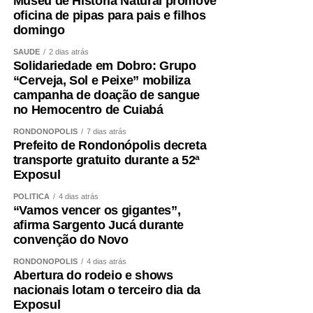
Museu de História Natural promove
oficina de pipas para pais e filhos
domingo
SAÚDE
2 dias atrás
Solidariedade em Dobro: Grupo
“Cerveja, Sol e Peixe” mobiliza
campanha de doação de sangue
no Hemocentro de Cuiabá
RONDONÓPOLIS
7 dias atrás
Prefeito de Rondonópolis decreta
transporte gratuito durante a 52ª
Exposul
POLÍTICA
4 dias atrás
“Vamos vencer os gigantes”,
afirma Sargento Jucá durante
convenção do Novo
RONDONÓPOLIS
4 dias atrás
Abertura do rodeio e shows
nacionais lotam o terceiro dia da
Exposul