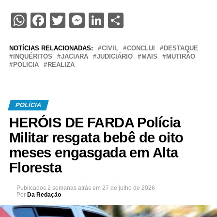
WhatsApp
Facebook
Twitter
Messenger
LinkedIn
Share
NOTÍCIAS RELACIONADAS:
CIVIL
CONCLUI
DESTAQUE
INQUÉRITOS
JACIARA
JUDICIÁRIO
MAIS
MUTIRÃO
POLICIA
REALIZA
POLÍCIA
HERÓIS DE FARDA Polícia
Militar resgata bebê de oito
meses engasgada em Alta
Floresta
Publicados
2 semanas atrás
em
27 de julho de 2026
Por
Da Redação