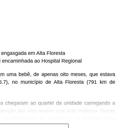
s engasgada em Alta Floresta
oi encaminhada ao Hospital Regional
aram uma bebê, de apenas oito meses, que estava
.7), no município de Alta Floresta (791 km de
ima chegaram ao quartel da unidade carregando a
rução das vias aéreas com leite materno. Diante
ou imediatamente as manobras de desobstrução,
 vítima.