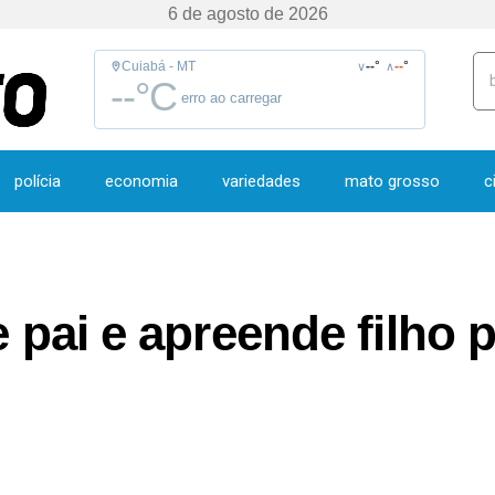
6 de agosto de 2026
Cuiabá - MT
--
°
--
°
∨
∧
--
°C
erro ao carregar
polícia
economia
variedades
mato grosso
c
e pai e apreende filho 