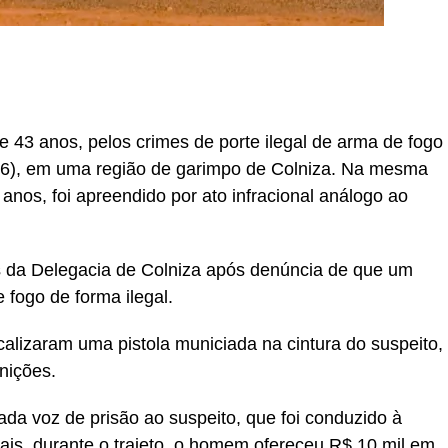
r
In
re
 43 anos, pelos crimes de porte ilegal de arma de fogo
7.6), em uma região de garimpo de Colniza. Na mesma
7 anos, foi apreendido por ato infracional análogo ao
ivis da Delegacia de Colniza após denúncia de que um
fogo de forma ilegal.
calizaram uma pistola municiada na cintura do suspeito,
nições.
dada voz de prisão ao suspeito, que foi conduzido à
iais, durante o trajeto, o homem ofereceu R$ 10 mil em