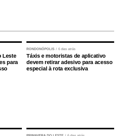
RONDONÓPOLIS
6 dias atrás
o Leste
Táxis e motoristas de aplicativo
ões para
devem retirar adesivo para acesso
sso
especial à rota exclusiva
PRIMAVERA DO LESTE
6 dias atrás