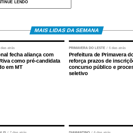
TINUE LENDO
levado ao Hospital Regional, acompanhado da mãe,
pe médica. A bebê foi atendida pela pediatra de
ões e aos procedimentos necessários.
MAIS LIDAS DA SEMANA
 dias atrás
PRIMAVERA DO LESTE
6 dias atrás
nal fecha aliança com
Prefeitura de Primavera d
Riva como pré-candidata
reforça prazos de inscriç
do em MT
concurso público e proce
seletivo
LIS
7 dias atrás
DIAMANTINO
6 dias atrás