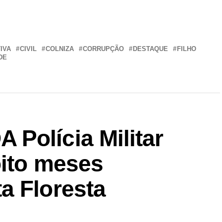
r
In
re
IVA
CIVIL
COLNIZA
CORRUPÇÃO
DESTAQUE
FILHO
DE
Polícia Militar
oito meses
a Floresta