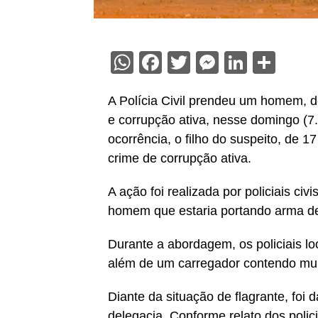
WhatsApp
Facebook
Twitter
Messenge
Linked
Sha
A Polícia Civil prendeu um homem, de
e corrupção ativa, nesse domingo (
ocorrência, o filho do suspeito, de 1
crime de corrupção ativa.
A ação foi realizada por policiais c
homem que estaria portando arma de 
Durante a abordagem, os policiais lo
além de um carregador contendo mu
Diante da situação de flagrante, foi 
delegacia. Conforme relato dos polic