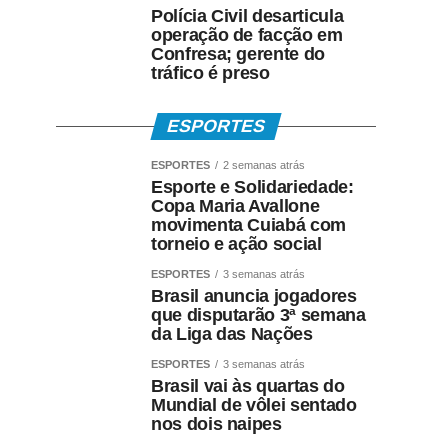
Polícia Civil desarticula
operação de facção em
Confresa; gerente do
tráfico é preso
ESPORTES
ESPORTES
2 semanas atrás
Esporte e Solidariedade:
Copa Maria Avallone
movimenta Cuiabá com
torneio e ação social
ESPORTES
3 semanas atrás
Brasil anuncia jogadores
que disputarão 3ª semana
da Liga das Nações
ESPORTES
3 semanas atrás
Brasil vai às quartas do
Mundial de vôlei sentado
nos dois naipes