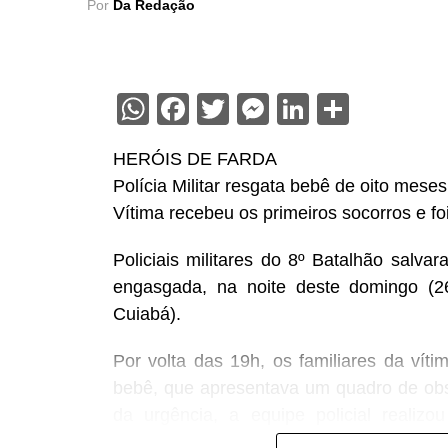
Por
Da Redação
WhatsApp
Facebook
Twitter
Messenger
LinkedIn
Share
HERÓIS DE FARDA
Polícia Militar resgata bebê de oito mese
Vítima recebeu os primeiros socorros e f
Policiais militares do 8º Batalhão salv
engasgada, na noite deste domingo (26
Cuiabá).
Por volta das 19h, os familiares da vít
bebê, que apresentava um quadro de obst
da urgência, a equipe policial realiz
conseguindo restabelecer a respiração da