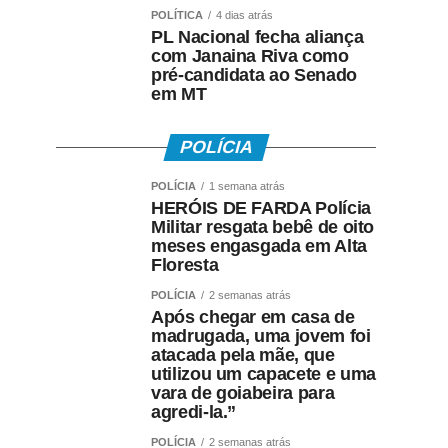
POLÍTICA
4 dias atrás
PL Nacional fecha aliança
com Janaina Riva como
pré-candidata ao Senado
em MT
POLÍCIA
POLÍCIA
1 semana atrás
HERÓIS DE FARDA Polícia
Militar resgata bebê de oito
meses engasgada em Alta
Floresta
POLÍCIA
2 semanas atrás
Após chegar em casa de
madrugada, uma jovem foi
atacada pela mãe, que
utilizou um capacete e uma
vara de goiabeira para
agredi-la.”
POLÍCIA
2 semanas atrás