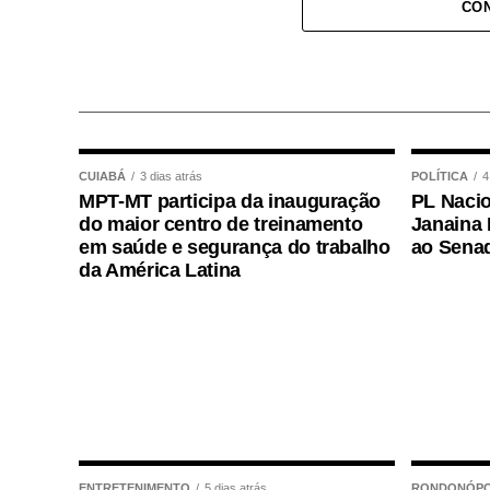
CON
Após o atendimento inicial, o bebê foi 
onde permaneceu sob os cuidados da equi
plantão, que deu continuidade às avaliaç
COMENTE ABAIXO:
CUIABÁ
3 dias atrás
POLÍTICA
4
MPT-MT participa da inauguração
PL Nacio
WhatsApp
Facebook
Twitter
Messenger
LinkedIn
Share
do maior centro de treinamento
Janaina 
em saúde e segurança do trabalho
ao Sena
da América Latina
ENTRETENIMENTO
5 dias atrás
RONDONÓPO