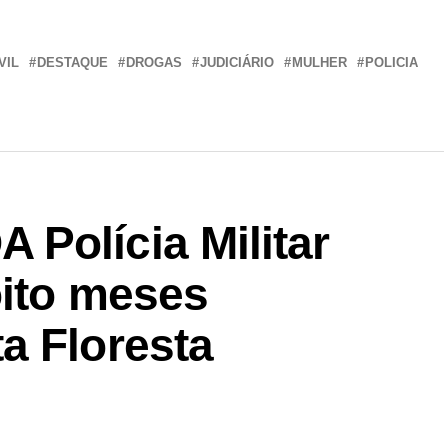
r
In
re
VIL
DESTAQUE
DROGAS
JUDICIÁRIO
MULHER
POLICIA
Polícia Militar
oito meses
a Floresta