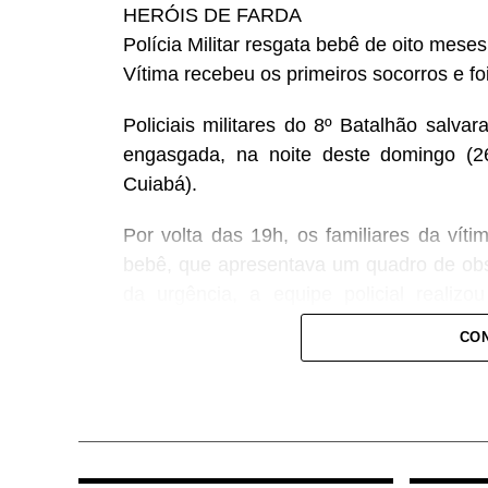
HERÓIS DE FARDA
Polícia Militar resgata bebê de oito mese
Vítima recebeu os primeiros socorros e f
Policiais militares do 8º Batalhão salv
engasgada, na noite deste domingo (26
Cuiabá).
Por volta das 19h, os familiares da vít
bebê, que apresentava um quadro de obst
da urgência, a equipe policial realiz
conseguindo restabelecer a respiração da
CON
Após o atendimento inicial, o bebê foi 
onde permaneceu sob os cuidados da equi
plantão, que deu continuidade às avaliaç
COMENTE ABAIXO: