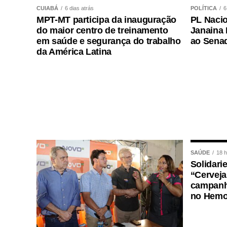
CUIABÁ
6 dias atrás
POLÍTICA
6
MPT-MT participa da inauguração
PL Nacio
WhatsApp
Facebook
Twitter
Messenger
LinkedIn
Share
do maior centro de treinamento
Janaina 
em saúde e segurança do trabalho
ao Sena
da América Latina
SAÚDE
18 h
Solidari
“Cerveja
campanh
no Hemo