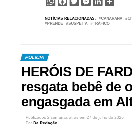
WhatsApp
Facebook
Twitter
Messenge
Linked
Sha
NOTÍCIAS RELACIONADAS:
CANARANA
CI
PRENDE
SUSPEITA
TRÁFICO
POLÍCIA
HERÓIS DE FARDA 
resgata bebê de 
engasgada em Alt
Publicados
2 semanas atrás
em
27 de julho de 2026
Por
Da Redação