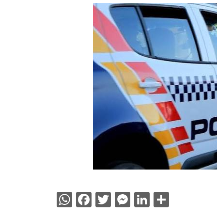
WhatsApp
Facebook
Twitter
Messenger
LinkedIn
Share