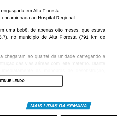
s engasgada em Alta Floresta
oi encaminhada ao Hospital Regional
aram uma bebê, de apenas oito meses, que estava
.7), no município de Alta Floresta (791 km de
ima chegaram ao quartel da unidade carregando a
rução das vias aéreas com leite materno. Diante
ou imediatamente as manobras de desobstrução,
 vítima.
TINUE LENDO
levado ao Hospital Regional, acompanhado da mãe,
pe médica. A bebê foi atendida pela pediatra de
ões e aos procedimentos necessários.
MAIS LIDAS DA SEMANA