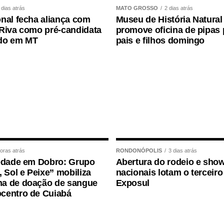
 dias atrás
MATO GROSSO
2 dias atrás
nal fecha aliança com
Museu de História Natural
Riva como pré-candidata
promove oficina de pipas 
do em MT
pais e filhos domingo
oras atrás
RONDONÓPOLIS
3 dias atrás
edade em Dobro: Grupo
Abertura do rodeio e sho
, Sol e Peixe” mobiliza
nacionais lotam o terceiro
a de doação de sangue
Exposul
centro de Cuiabá