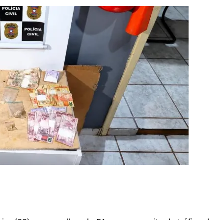
r
In
re