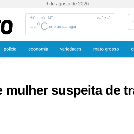
9 de agosto de 2026
Cuiabá - MT
--
°
--
°
∨
∧
--
°C
erro ao carregar
polícia
economia
variedades
mato grosso
c
de mulher suspeita de t