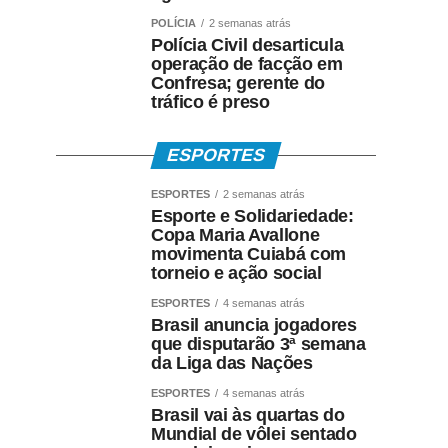
POLÍCIA
2 semanas atrás
Polícia Civil desarticula
operação de facção em
Confresa; gerente do
tráfico é preso
ESPORTES
ESPORTES
2 semanas atrás
Esporte e Solidariedade:
Copa Maria Avallone
movimenta Cuiabá com
torneio e ação social
ESPORTES
4 semanas atrás
Brasil anuncia jogadores
que disputarão 3ª semana
da Liga das Nações
ESPORTES
4 semanas atrás
Brasil vai às quartas do
Mundial de vôlei sentado