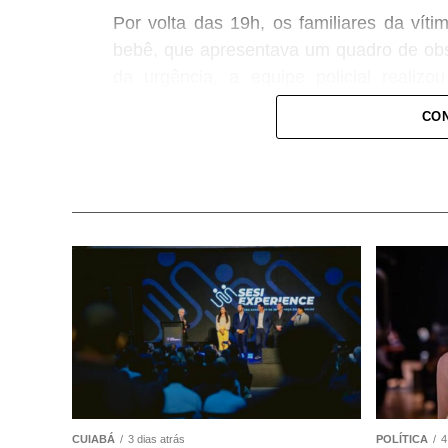
Por volta das 19h, os familiares da vít
bebê, que apresentava um quadro de obst
da urgência, a equipe policial realiz
conseguindo restabelecer a respiração da
CON
Após o atendimento inicial, o bebê foi 
onde permaneceu sob os cuidados da equi
plantão, que deu continuidade às avaliaç
COMENTE ABAIXO:
WhatsApp
Facebook
Twitter
Messenger
LinkedIn
Share
CUIABÁ
3 dias atrás
POLÍTICA
4