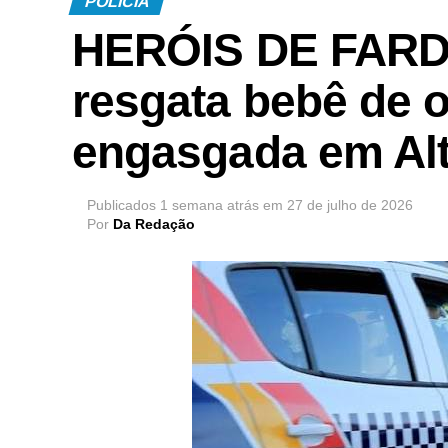
POLÍCIA
HERÓIS DE FARDA 
resgata bebê de 
engasgada em Alt
Publicados
1 semana atrás
em
27 de julho de 2026
Por
Da Redação