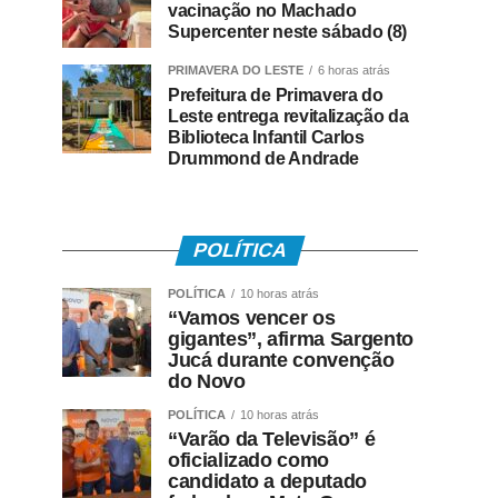
vacinação no Machado
Supercenter neste sábado (8)
PRIMAVERA DO LESTE
6 horas atrás
Prefeitura de Primavera do
Leste entrega revitalização da
Biblioteca Infantil Carlos
Drummond de Andrade
POLÍTICA
POLÍTICA
10 horas atrás
“Vamos vencer os
gigantes”, afirma Sargento
Jucá durante convenção
do Novo
POLÍTICA
10 horas atrás
“Varão da Televisão” é
oficializado como
candidato a deputado