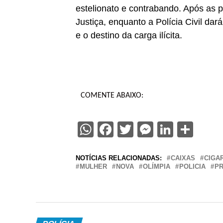
estelionato e contrabando. Após as p
Justiça, enquanto a Polícia Civil dar
e o destino da carga ilícita.
COMENTE ABAIXO:
WhatsApp
Facebook
Twitter
Messenge
Linked
Sha
NOTÍCIAS RELACIONADAS:
CAIXAS
CIGA
MULHER
NOVA
OLÍMPIA
POLICIA
P