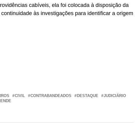
rovidências cabíveis, ela foi colocada à disposição da
á continuidade às investigações para identificar a origem
r
In
re
RROS
CIVIL
CONTRABANDEADOS
DESTAQUE
JUDICIÁRIO
RENDE