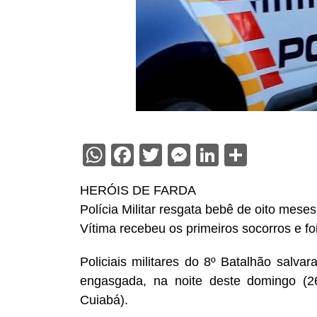
WhatsApp
Facebook
Twitter
Messenger
LinkedIn
Share
HERÓIS DE FARDA
Polícia Militar resgata bebê de oito mese
Vítima recebeu os primeiros socorros e f
Policiais militares do 8º Batalhão salv
engasgada, na noite deste domingo (26
Cuiabá).