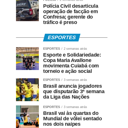
Polícia Civil desarticula
operação de facção em
Confresa; gerente do
tráfico é preso
ESPORTES
ESPORTES
2 semanas atrás
Esporte e Solidariedade:
Copa Maria Avallone
movimenta Cuiabá com
torneio e ação social
ESPORTES
3 semanas atrás
Brasil anuncia jogadores
que disputarão 3ª semana
da Liga das Nações
ESPORTES
3 semanas atrás
Brasil vai às quartas do
Mundial de vôlei sentado
nos dois naipes