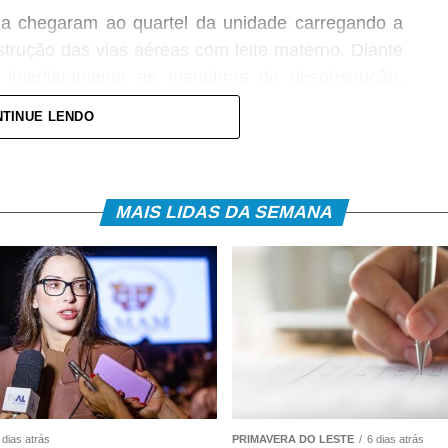
ima chegaram ao quartel da unidade carregando a
rução das vias aéreas com leite materno. Diante
ou imediatamente as manobras de desobstrução,
 vítima.
TINUE LENDO
levado ao Hospital Regional, acompanhado da mãe,
pe médica. A bebê foi atendida pela pediatra de
ões e aos procedimentos necessários.
MAIS LIDAS DA SEMANA
 dias atrás
PRIMAVERA DO LESTE
6 dias atrás