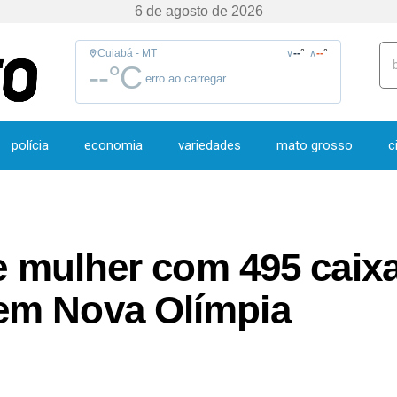
6 de agosto de 2026
Cuiabá - MT
--
°
--
°
∨
∧
--
°C
erro ao carregar
polícia
economia
variedades
mato grosso
c
de mulher com 495 caix
em Nova Olímpia