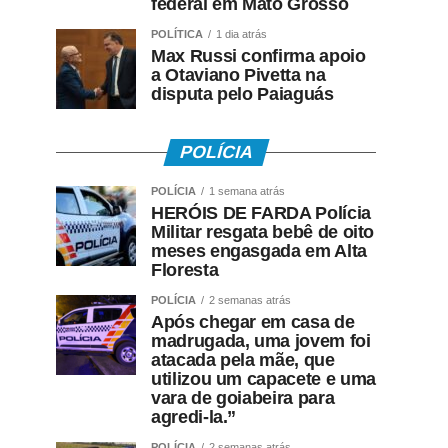
federal em Mato Grosso
POLÍTICA
1 dia atrás
Max Russi confirma apoio
a Otaviano Pivetta na
disputa pelo Paiaguás
POLÍCIA
POLÍCIA
1 semana atrás
HERÓIS DE FARDA Polícia
Militar resgata bebê de oito
meses engasgada em Alta
Floresta
POLÍCIA
2 semanas atrás
Após chegar em casa de
madrugada, uma jovem foi
atacada pela mãe, que
utilizou um capacete e uma
vara de goiabeira para
agredi-la.”
POLÍCIA
2 semanas atrás