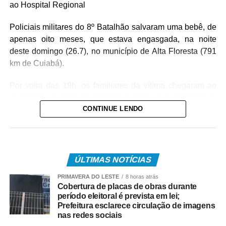
ao Hospital Regional
Policiais militares do 8º Batalhão salvaram uma bebê, de
apenas oito meses, que estava engasgada, na noite
deste domingo (26.7), no município de Alta Floresta (791
km de Cuiabá).
Por volta das 19h, os familiares da vítima chegaram ao
quartel da unidade carregando a bebê, que apresentava
CONTINUE LENDO
um quadro de obstrução das vias aéreas com leite
materno. Diante da urgência, a equipe policial realizou
imediatamente as manobras de desobstrução,
conseguindo restabelecer a respiração da vítima.
ÚLTIMAS NOTÍCIAS
Após o atendimento inicial, o bebê foi levado ao Hospital
PRIMAVERA DO LESTE
8 horas atrás
Regional, acompanhado da mãe, onde permaneceu sob
Cobertura de placas de obras durante
os cuidados da equipe médica. A bebê foi atendida pela
período eleitoral é prevista em lei;
pediatra de plantão, que deu continuidade às avaliações
Prefeitura esclarece circulação de imagens
nas redes sociais
e aos procedimentos necessários.