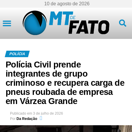
10 de agosto de 2026
Mato Grosso
POLÍCIA
Polícia Civil prende
integrantes de grupo
criminoso e recupera carga de
pneus roubada de empresa
em Várzea Grande
Publicado em
3 de julho de 2026
Por
Da Redação