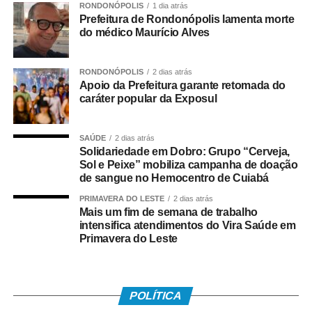
RONDONÓPOLIS
1 dia atrás
COMENTE ABAIXO:
Prefeitura de Rondonópolis lamenta morte
do médico Maurício Alves
WhatsApp
Facebook
Twitter
Messenger
LinkedIn
Share
RONDONÓPOLIS
2 dias atrás
Apoio da Prefeitura garante retomada do
caráter popular da Exposul
SAÚDE
2 dias atrás
Solidariedade em Dobro: Grupo “Cerveja,
Sol e Peixe” mobiliza campanha de doação
de sangue no Hemocentro de Cuiabá
PRIMAVERA DO LESTE
2 dias atrás
Mais um fim de semana de trabalho
intensifica atendimentos do Vira Saúde em
Primavera do Leste
POLÍTICA