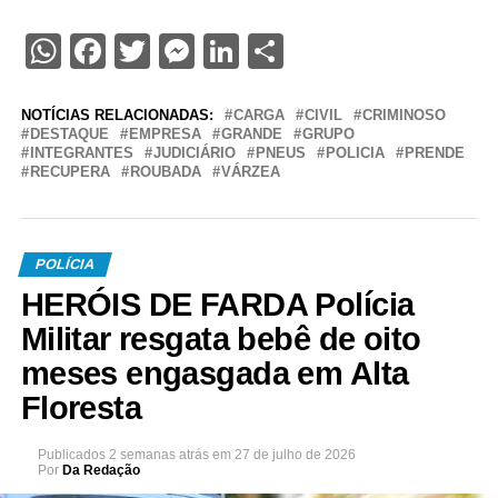
WhatsApp
Facebook
Twitter
Messenger
LinkedIn
Share
NOTÍCIAS RELACIONADAS:
CARGA
CIVIL
CRIMINOSO
DESTAQUE
EMPRESA
GRANDE
GRUPO
INTEGRANTES
JUDICIÁRIO
PNEUS
POLICIA
PRENDE
RECUPERA
ROUBADA
VÁRZEA
POLÍCIA
HERÓIS DE FARDA Polícia
Militar resgata bebê de oito
meses engasgada em Alta
Floresta
Publicados
2 semanas atrás
em
27 de julho de 2026
Por
Da Redação