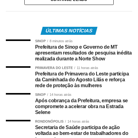
um quadro de obstrução das vias aéreas com leite
materno. Diante da urgência, a equipe policial realizou
imediatamente as manobras de desobstrução,
conseguindo restabelecer a respiração da vítima.
ÚLTIMAS NOTÍCIAS
Após o atendimento inicial, o bebê foi levado ao Hospital
SINOP
8 minutos atrás
Regional, acompanhado da mãe, onde permaneceu sob
Prefeitura de Sinop e Governo de MT
os cuidados da equipe médica. A bebê foi atendida pela
apresentam resultados de pesquisa inédita
pediatra de plantão, que deu continuidade às avaliações
realizada durante a Norte Show
e aos procedimentos necessários.
PRIMAVERA DO LESTE
11 horas atrás
Prefeitura de Primavera do Leste participa
COMENTE ABAIXO:
da Caminhada do Agosto Lilás e reforça
rede de proteção às mulheres
SINOP
14 horas atrás
WhatsApp
Facebook
Twitter
Messenger
LinkedIn
Share
Após cobrança da Prefeitura, empresa se
compromete a acelerar obra na Estrada
Selene
RONDONÓPOLIS
14 horas atrás
Secretaria de Saúde participa de ação
voltada ao bem-estar de trabalhadores do