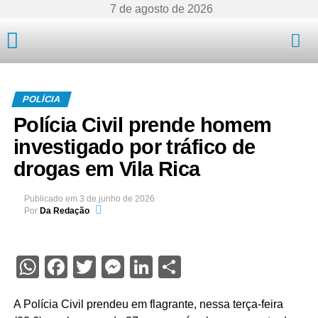
7 de agosto de 2026
Mato Grosso
POLÍCIA
Polícia Civil prende homem
investigado por tráfico de
drogas em Vila Rica
Publicado em
3 de junho de 2026
Por
Da Redação
WhatsApp
Facebook
Twitter
Messenger
LinkedIn
Share
A Polícia Civil prendeu em flagrante, nessa terça-feira