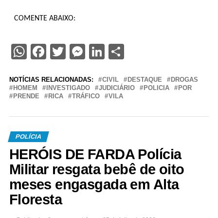
COMENTE ABAIXO:
WhatsApp
Facebook
Twitter
Messenger
LinkedIn
Share
NOTÍCIAS RELACIONADAS:
CIVIL
DESTAQUE
DROGAS
HOMEM
INVESTIGADO
JUDICIÁRIO
POLICIA
POR
PRENDE
RICA
TRÁFICO
VILA
POLÍCIA
HERÓIS DE FARDA Polícia
Militar resgata bebê de oito
meses engasgada em Alta
Floresta