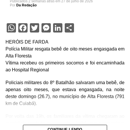
Publicados
2 semanas atrás
em
27 de julho de 2026
Por
Da Redação
WhatsApp
Facebook
Twitter
Messenger
LinkedIn
Share
HERÓIS DE FARDA
Polícia Militar resgata bebê de oito meses engasgada em
Alta Floresta
Vítima recebeu os primeiros socorros e foi encaminhada
ao Hospital Regional
Policiais militares do 8º Batalhão salvaram uma bebê, de
apenas oito meses, que estava engasgada, na noite
deste domingo (26.7), no município de Alta Floresta (791
km de Cuiabá).
Por volta das 19h, os familiares da vítima chegaram ao
quartel da unidade carregando a bebê, que apresentava
CONTINUE LENDO