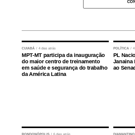
CON
Após o atendimento inicial, o bebê foi 
onde permaneceu sob os cuidados da equi
plantão, que deu continuidade às avaliaç
COMENTE ABAIXO:
CUIABÁ
4 dias atrás
POLÍTICA
4
MPT-MT participa da inauguração
PL Nacio
WhatsApp
Facebook
Twitter
Messenger
LinkedIn
Share
do maior centro de treinamento
Janaina 
em saúde e segurança do trabalho
ao Sena
da América Latina
RONDONÓPOLIS
6 dias atrás
DIAMANTINO