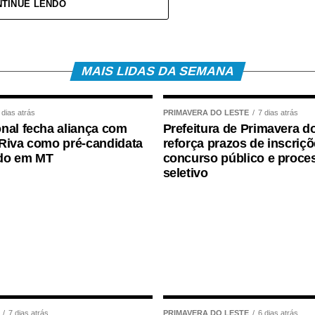
TINUE LENDO
levado ao Hospital Regional, acompanhado da mãe,
pe médica. A bebê foi atendida pela pediatra de
ões e aos procedimentos necessários.
MAIS LIDAS DA SEMANA
 dias atrás
PRIMAVERA DO LESTE
7 dias atrás
nal fecha aliança com
Prefeitura de Primavera d
Riva como pré-candidata
reforça prazos de inscriç
do em MT
concurso público e proce
seletivo
7 dias atrás
PRIMAVERA DO LESTE
6 dias atrás