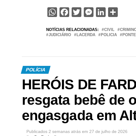
WhatsApp
Facebook
Twitter
Messenge
Linked
Sha
NOTÍCIAS RELACIONADAS:
CIVIL
CRIMIN
JUDICIÁRIO
LACERDA
POLICIA
PONTE
POLÍCIA
HERÓIS DE FARDA 
resgata bebê de 
engasgada em Alt
Publicados
2 semanas atrás
em
27 de julho de 2026