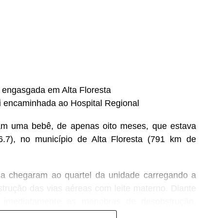
s engasgada em Alta Floresta
oi encaminhada ao Hospital Regional
aram uma bebê, de apenas oito meses, que estava
.7), no município de Alta Floresta (791 km de
ima chegaram ao quartel da unidade carregando a
rução das vias aéreas com leite materno. Diante
ou imediatamente as manobras de desobstrução,
 vítima.