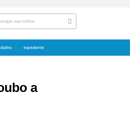
idades
expediente
roubo a