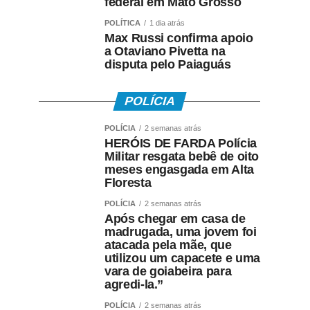
federal em Mato Grosso
POLÍTICA
1 dia atrás
Max Russi confirma apoio
a Otaviano Pivetta na
disputa pelo Paiaguás
POLÍCIA
POLÍCIA
2 semanas atrás
HERÓIS DE FARDA Polícia
Militar resgata bebê de oito
meses engasgada em Alta
Floresta
POLÍCIA
2 semanas atrás
Após chegar em casa de
madrugada, uma jovem foi
atacada pela mãe, que
utilizou um capacete e uma
vara de goiabeira para
agredi-la.”
POLÍCIA
2 semanas atrás