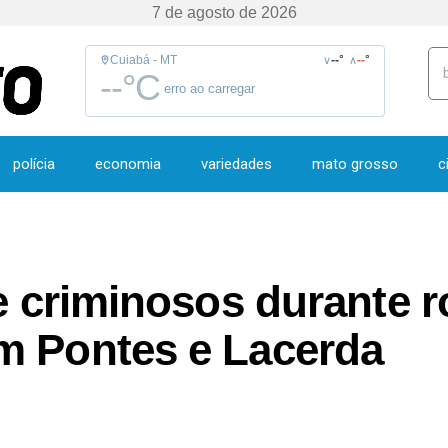
7 de agosto de 2026
Cuiabá - MT
--
°
--
°
∨
∧
--
°C
erro ao carregar
polícia
economia
variedades
mato grosso
c
de criminosos durante 
m Pontes e Lacerda