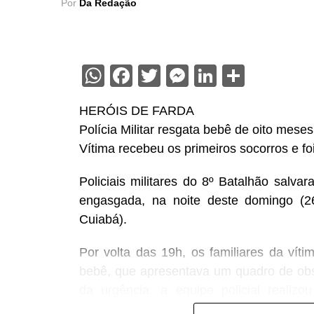
Por
Da Redação
WhatsApp
Facebook
Twitter
Messenger
LinkedIn
Share
HERÓIS DE FARDA
Polícia Militar resgata bebê de oito mese
Vítima recebeu os primeiros socorros e f
Policiais militares do 8º Batalhão salv
engasgada, na noite deste domingo (26
Cuiabá).
Por volta das 19h, os familiares da vít
bebê, que apresentava um quadro de obst
da urgência, a equipe policial realiz
conseguindo restabelecer a respiração da