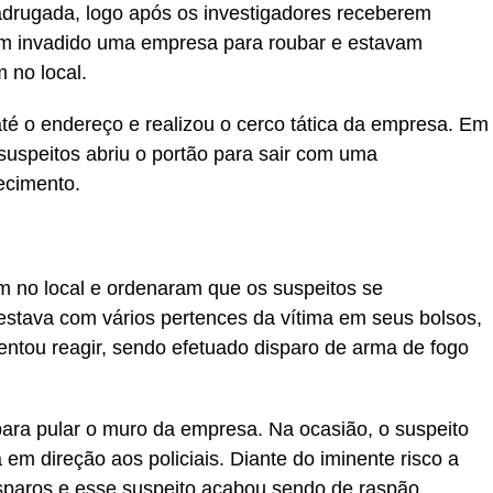
madrugada, logo após os investigadores receberem
am invadido uma empresa para roubar e estavam
 no local.
té o endereço e realizou o cerco tática da empresa. Em
suspeitos abriu o portão para sair com uma
ecimento.
m no local e ordenaram que os suspeitos se
stava com vários pertences da vítima em seus bolsos,
entou reagir, sendo efetuado disparo de arma de fogo
para pular o muro da empresa. Na ocasião, o suspeito
 em direção aos policiais. Diante do iminente risco a
isparos e esse suspeito acabou sendo de raspão.