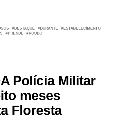
r
In
re
OSOS
DESTAQUE
DURANTE
ESTABELECIMENTO
S
PRENDE
ROUBO
Polícia Militar
oito meses
a Floresta