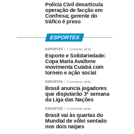
Polícia Civil desarticula
operação de facção em
Confresa; gerente do
tráfico é preso
ESPORTES
ESPORTES
2 semanas atrás
Esporte e Solidariedade:
Copa Maria Avallone
movimenta Cuiabá com
torneio e ação social
ESPORTES
3 semanas atrás
Brasil anuncia jogadores
que disputarão 3ª semana
da Liga das Nações
ESPORTES
3 semanas atrás
Brasil vai às quartas do
Mundial de vôlei sentado
nos dois naipes