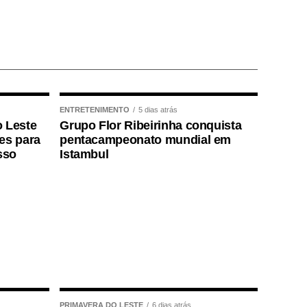
ENTRETENIMENTO
5 dias atrás
o Leste
Grupo Flor Ribeirinha conquista
ões para
pentacampeonato mundial em
sso
Istambul
PRIMAVERA DO LESTE
6 dias atrás