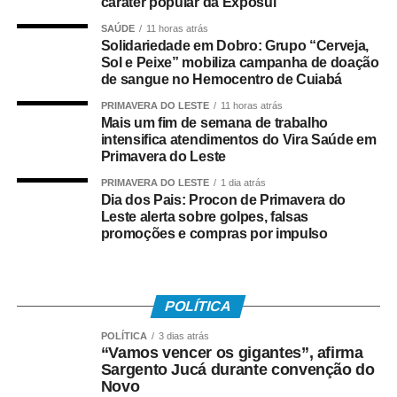
caráter popular da Exposul
COMENTE ABAIXO:
SAÚDE
11 horas atrás
Solidariedade em Dobro: Grupo “Cerveja,
Sol e Peixe” mobiliza campanha de doação
WhatsApp
Facebook
Twitter
Messenger
LinkedIn
Share
de sangue no Hemocentro de Cuiabá
PRIMAVERA DO LESTE
11 horas atrás
Mais um fim de semana de trabalho
intensifica atendimentos do Vira Saúde em
Primavera do Leste
PRIMAVERA DO LESTE
1 dia atrás
Dia dos Pais: Procon de Primavera do
Leste alerta sobre golpes, falsas
promoções e compras por impulso
POLÍTICA
POLÍTICA
3 dias atrás
“Vamos vencer os gigantes”, afirma
Sargento Jucá durante convenção do
Novo