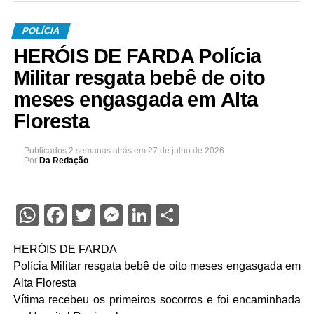
POLÍCIA
HERÓIS DE FARDA Polícia
Militar resgata bebê de oito
meses engasgada em Alta
Floresta
Publicados
2 semanas atrás
em
27 de julho de 2026
Por
Da Redação
WhatsApp
Facebook
Twitter
Messenger
LinkedIn
Share
HERÓIS DE FARDA
Polícia Militar resgata bebê de oito meses engasgada em
Alta Floresta
Vítima recebeu os primeiros socorros e foi encaminhada