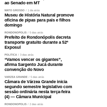
ao Senado em MT
MATO GROSSO
1 dia atrás
Museu de História Natural promove
oficina de pipas para pais e filhos
domingo
RONDONÓPOLIS
5 dias atrás
Prefeito de Rondonópolis decreta
transporte gratuito durante a 52ª
Exposul
POLÍTICA
3 dias atrás
“Vamos vencer os gigantes”,
afirma Sargento Jucá durante
convenção do Novo
VÁRZEA GRANDE
5 dias atrás
Câmara de Várzea Grande inicia
segundo semestre legislativo com
sessão ordinária nesta terça-feira
(4) — Câmara Municipal
RONDONÓPOLIS
2 dias atrás