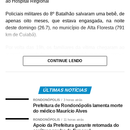
ao Hospital Regional
Policiais militares do 8º Batalhão salvaram uma bebê, de
apenas oito meses, que estava engasgada, na noite
deste domingo (26.7), no município de Alta Floresta (791
km de Cuiabá).
Por volta das 19h, os familiares da vítima chegaram ao
quartel da unidade carregando a bebê, que apresentava
CONTINUE LENDO
um quadro de obstrução das vias aéreas com leite
materno. Diante da urgência, a equipe policial realizou
imediatamente as manobras de desobstrução,
conseguindo restabelecer a respiração da vítima.
ÚLTIMAS NOTÍCIAS
Após o atendimento inicial, o bebê foi levado ao Hospital
RONDONÓPOLIS
3 horas atrás
Regional, acompanhado da mãe, onde permaneceu sob
Prefeitura de Rondonópolis lamenta morte
os cuidados da equipe médica. A bebê foi atendida pela
do médico Maurício Alves
pediatra de plantão, que deu continuidade às avaliações
RONDONÓPOLIS
11 horas atrás
e aos procedimentos necessários.
Apoio da Prefeitura garante retomada do