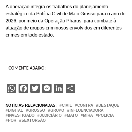
A operação integra os trabalhos do planejamento
estratégico da Polícia Civil de Mato Grosso para o ano de
2026, por meio da Operação Pharus, para combate à
atuação de grupos criminosos envolvidos em diferentes
crimes em todo estado.
COMENTE ABAIXO:
WhatsApp
Facebook
Twitter
Messenger
LinkedIn
Share
NOTÍCIAS RELACIONADAS:
CIVIL
CONTRA
DESTAQUE
DIGITAL
GROSSO
GRUPO
INFLUENCIADORA
INVESTIGADO
JUDICIÁRIO
MATO
MIRA
POLICIA
POR
SEXTORSÃO