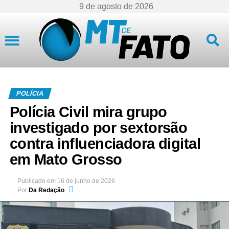
9 de agosto de 2026
Mato Grosso
POLÍCIA
Polícia Civil mira grupo
investigado por sextorsão
contra influenciadora digital
em Mato Grosso
Publicado em
16 de junho de 2026
Por
Da Redação