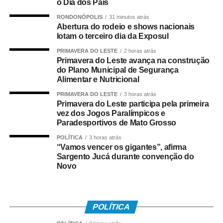
o Dia dos Pais
pediatra de plantão, que deu continuidade às avaliações
RONDONÓPOLIS
31 minutos atrás
e aos procedimentos necessários.
Abertura do rodeio e shows nacionais
lotam o terceiro dia da Exposul
COMENTE ABAIXO:
PRIMAVERA DO LESTE
2 horas atrás
Primavera do Leste avança na construção
do Plano Municipal de Segurança
WhatsApp
Facebook
Twitter
Messenger
LinkedIn
Share
Alimentar e Nutricional
PRIMAVERA DO LESTE
3 horas atrás
Primavera do Leste participa pela primeira
vez dos Jogos Paralímpicos e
Paradesportivos de Mato Grosso
POLÍTICA
3 horas atrás
“Vamos vencer os gigantes”, afirma
Sargento Jucá durante convenção do
Novo
POLÍTICA