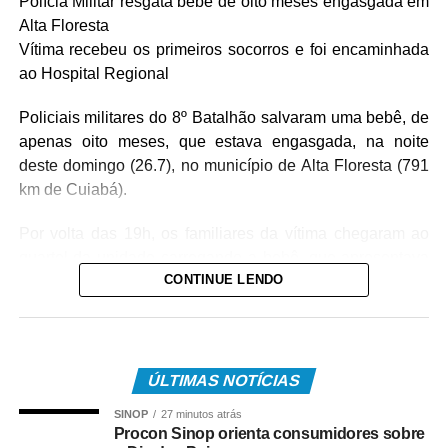
Polícia Militar resgata bebê de oito meses engasgada em
Alta Floresta
Vítima recebeu os primeiros socorros e foi encaminhada
ao Hospital Regional
Policiais militares do 8º Batalhão salvaram uma bebê, de
apenas oito meses, que estava engasgada, na noite
deste domingo (26.7), no município de Alta Floresta (791
km de Cuiabá).
Por volta das 19h, os familiares da vítima chegaram ao
quartel da unidade carregando a bebê, que apresentava
CONTINUE LENDO
um quadro de obstrução das vias aéreas com leite
materno. Diante da urgência, a equipe policial realizou
imediatamente as manobras de desobstrução,
conseguindo restabelecer a respiração da vítima.
ÚLTIMAS NOTÍCIAS
Após o atendimento inicial, o bebê foi levado ao Hospital
SINOP
27 minutos atrás
Regional, acompanhado da mãe, onde permaneceu sob
Procon Sinop orienta consumidores sobre
os cuidados da equipe médica. A bebê foi atendida pela