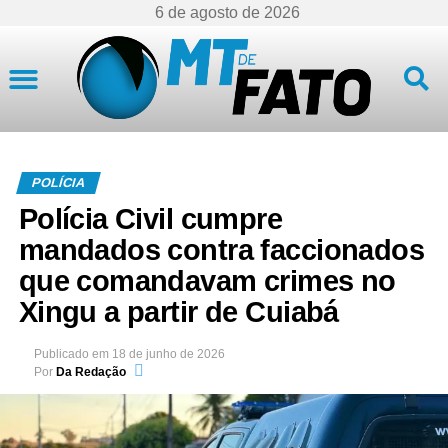
6 de agosto de 2026
Mato Grosso
POLÍCIA
Polícia Civil cumpre
mandados contra faccionados
que comandavam crimes no
Xingu a partir de Cuiabá
Publicado em
18 de junho de 2026
Por
Da Redação