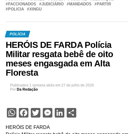
FACCIONADOS
JUDICIÁRIO
MANDADOS
PARTIR
POLICIA
XINGU
POLÍCIA
HERÓIS DE FARDA Polícia
Militar resgata bebê de oito
meses engasgada em Alta
Floresta
Publicados
1 semana atrás
em
27 de julho de 2026
Por
Da Redação
WhatsApp
Facebook
Twitter
Messenger
LinkedIn
Share
HERÓIS DE FARDA