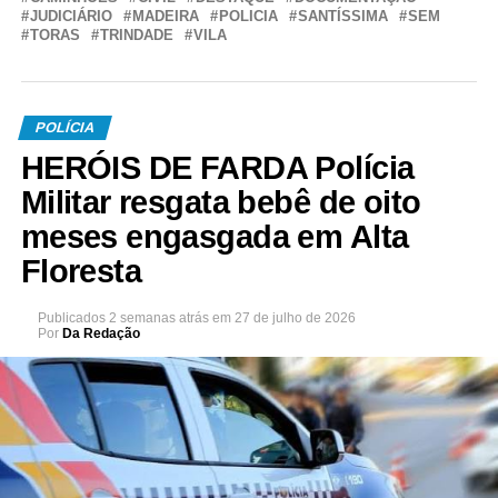
JUDICIÁRIO
MADEIRA
POLICIA
SANTÍSSIMA
SEM
TORAS
TRINDADE
VILA
POLÍCIA
HERÓIS DE FARDA Polícia
Militar resgata bebê de oito
meses engasgada em Alta
Floresta
Publicados
2 semanas atrás
em
27 de julho de 2026
Por
Da Redação