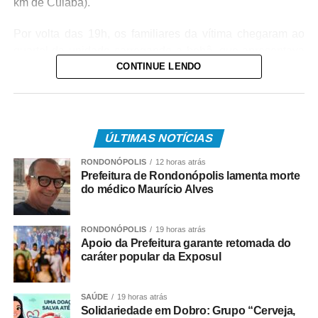
km de Cuiabá).
Por volta das 19h, os familiares da vítima chegaram ao
quartel da unidade carregando a bebê, que apresentava
CONTINUE LENDO
um quadro de obstrução das vias aéreas com leite
materno. Diante da urgência, a equipe policial realizou
imediatamente as manobras de desobstrução,
conseguindo restabelecer a respiração da vítima.
ÚLTIMAS NOTÍCIAS
Após o atendimento inicial, o bebê foi levado ao Hospital
RONDONÓPOLIS
12 horas atrás
Regional, acompanhado da mãe, onde permaneceu sob
Prefeitura de Rondonópolis lamenta morte
os cuidados da equipe médica. A bebê foi atendida pela
do médico Maurício Alves
pediatra de plantão, que deu continuidade às avaliações
e aos procedimentos necessários.
RONDONÓPOLIS
19 horas atrás
Apoio da Prefeitura garante retomada do
COMENTE ABAIXO:
caráter popular da Exposul
WhatsApp
Facebook
Twitter
Messenger
LinkedIn
Share
SAÚDE
19 horas atrás
Solidariedade em Dobro: Grupo “Cerveja,