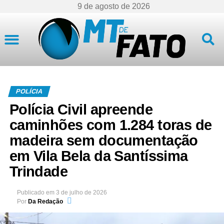
9 de agosto de 2026
Mato Grosso
POLÍCIA
Polícia Civil apreende
caminhões com 1.284 toras de
madeira sem documentação
em Vila Bela da Santíssima
Trindade
Publicado em
3 de julho de 2026
Por
Da Redação