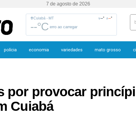
7 de agosto de 2026
Cuiabá - MT
--
°
--
°
∨
∧
--
°C
erro ao carregar
polícia
economia
variedades
mato grosso
c
por provocar princípi
m Cuiabá