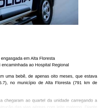
s engasgada em Alta Floresta
oi encaminhada ao Hospital Regional
aram uma bebê, de apenas oito meses, que estava
.7), no município de Alta Floresta (791 km de
ima chegaram ao quartel da unidade carregando a
rução das vias aéreas com leite materno. Diante