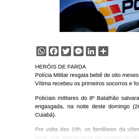
WhatsApp
Facebook
Twitter
Messenger
LinkedIn
Share
HERÓIS DE FARDA
Polícia Militar resgata bebê de oito mese
Vítima recebeu os primeiros socorros e f
Policiais militares do 8º Batalhão salv
engasgada, na noite deste domingo (26
Cuiabá).
Por volta das 19h, os familiares da vít
bebê, que apresentava um quadro de obst