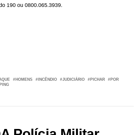
o do 190 ou 0800.065.3939.
r
In
re
AQUE
HOMENS
INCÊNDIO
JUDICIÁRIO
PICHAR
POR
PING
Polícia Militar