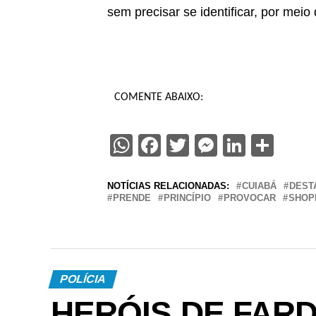
sem precisar se identificar, por mei
COMENTE ABAIXO:
WhatsApp
Facebook
Twitter
Messenge
Linked
Sha
NOTÍCIAS RELACIONADAS:
CUIABÁ
DEST
PRENDE
PRINCÍPIO
PROVOCAR
SHOP
POLÍCIA
HERÓIS DE FARDA 