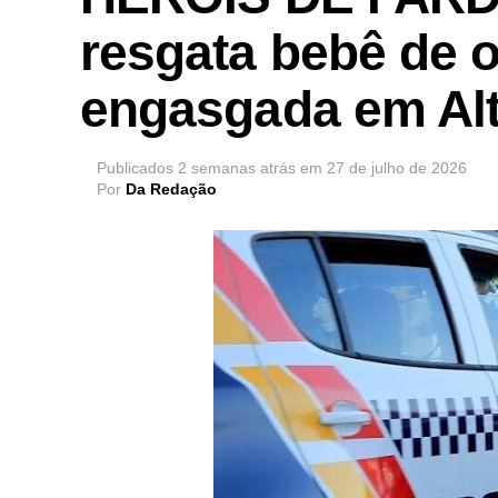
resgata bebê de 
engasgada em Alt
Publicados
2 semanas atrás
em
27 de julho de 2026
Por
Da Redação