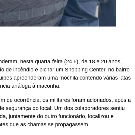
r
In
re
enderam, nesta quarta-feira (24.6), de 18 e 20 anos,
io de incêndio e pichar um Shopping Center, no bairro
uipes apreenderam uma mochila contendo várias latas
tância análoga à maconha.
m de ocorrência, os militares foram acionados, após a
e segurança do local. Um dos colaboradores sentiu
a, juntamente do outro funcionário, localizou e
 antes que as chamas se propagassem.