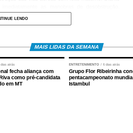
ou imediatamente as manobras de desobstrução,
 vítima.
TINUE LENDO
levado ao Hospital Regional, acompanhado da mãe,
pe médica. A bebê foi atendida pela pediatra de
ões e aos procedimentos necessários.
MAIS LIDAS DA SEMANA
 dias atrás
ENTRETENIMENTO
6 dias atrás
nal fecha aliança com
Grupo Flor Ribeirinha con
Riva como pré-candidata
pentacampeonato mundia
do em MT
Istambul