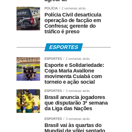
POLÍCIA
2 semanas atrás
Polícia Civil desarticula
operação de facção em
Confresa; gerente do
tráfico é preso
ESPORTES
ESPORTES
2 semanas atrás
Esporte e Solidariedade:
Copa Maria Avallone
movimenta Cuiabá com
torneio e ação social
ESPORTES
3 semanas atrás
Brasil anuncia jogadores
que disputarão 3ª semana
da Liga das Nações
ESPORTES
3 semanas atrás
Brasil vai às quartas do
Mundial de vôlei sentado