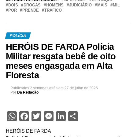
DOIS
DROGAS
HOMENS
JUDICIÁRIO
MAIS
MIL
POR
PRENDE
TRÁFICO
POLÍCIA
HERÓIS DE FARDA Polícia
Militar resgata bebê de oito
meses engasgada em Alta
Floresta
Publicados
2 semanas atrás
em
27 de julho de 2026
Por
Da Redação
WhatsApp
Facebook
Twitter
Messenger
LinkedIn
Share
HERÓIS DE FARDA