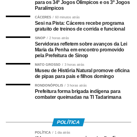
os cuidados da equipe médica. A bebê foi atendida pela
para os 34º Jogos Olímpicos e os 3º Jogos
pediatra de plantão, que deu continuidade às avaliações
Paralímpicos
e aos procedimentos necessários.
CÁCERES
60 minutos atrás
Sesi na Pista: Cáceres recebe programa
COMENTE ABAIXO:
gratuito de treinos de corrida e funcional
SINOP
2 horas atrás
Servidoras refletem sobre avanços da Lei
WhatsApp
Facebook
Twitter
Messenger
LinkedIn
Share
Maria da Penha em encontro promovido
pela Prefeitura de Sinop
MATO GROSSO
3 horas atrás
Museu de História Natural promove oficina
de pipas para pais e filhos domingo
RONDONÓPOLIS
3 horas atrás
Prefeitura forma brigada indígena para
combater queimadas na TI Tadarimana
POLÍTICA
POLÍTICA
1 dia atrás