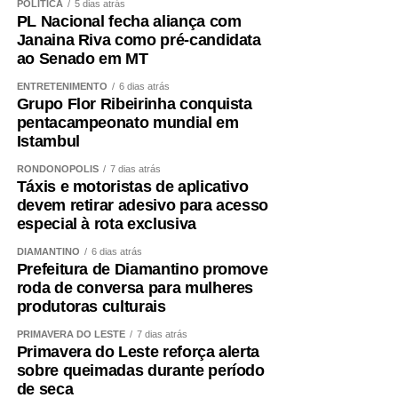
POLÍTICA
5 dias atrás
PL Nacional fecha aliança com
Janaina Riva como pré-candidata
ao Senado em MT
ENTRETENIMENTO
6 dias atrás
Grupo Flor Ribeirinha conquista
pentacampeonato mundial em
Istambul
RONDONÓPOLIS
7 dias atrás
Táxis e motoristas de aplicativo
devem retirar adesivo para acesso
especial à rota exclusiva
DIAMANTINO
6 dias atrás
Prefeitura de Diamantino promove
roda de conversa para mulheres
produtoras culturais
PRIMAVERA DO LESTE
7 dias atrás
Primavera do Leste reforça alerta
sobre queimadas durante período
de seca