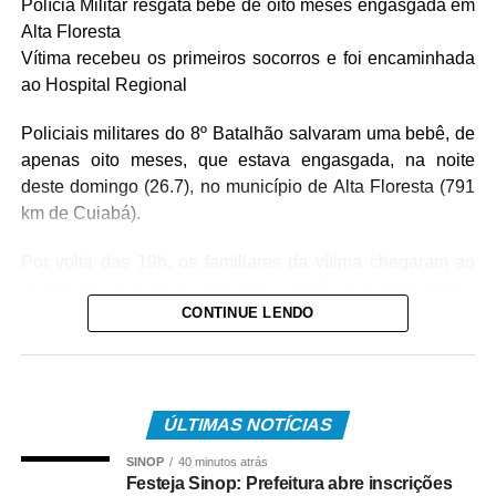
Polícia Militar resgata bebê de oito meses engasgada em
Alta Floresta
Vítima recebeu os primeiros socorros e foi encaminhada
ao Hospital Regional
Policiais militares do 8º Batalhão salvaram uma bebê, de
apenas oito meses, que estava engasgada, na noite
deste domingo (26.7), no município de Alta Floresta (791
km de Cuiabá).
Por volta das 19h, os familiares da vítima chegaram ao
quartel da unidade carregando a bebê, que apresentava
CONTINUE LENDO
um quadro de obstrução das vias aéreas com leite
materno. Diante da urgência, a equipe policial realizou
imediatamente as manobras de desobstrução,
conseguindo restabelecer a respiração da vítima.
ÚLTIMAS NOTÍCIAS
Após o atendimento inicial, o bebê foi levado ao Hospital
SINOP
40 minutos atrás
Regional, acompanhado da mãe, onde permaneceu sob
Festeja Sinop: Prefeitura abre inscrições