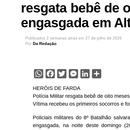
resgata bebê de 
engasgada em Alt
Publicados
2 semanas atrás
em
27 de julho de 2026
Por
Da Redação
WhatsApp
Facebook
Twitter
Messenger
LinkedIn
Share
HERÓIS DE FARDA
Polícia Militar resgata bebê de oito mese
Vítima recebeu os primeiros socorros e f
Policiais militares do 8º Batalhão salv
engasgada, na noite deste domingo (26