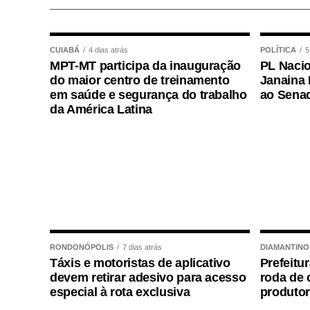
CUIABÁ
4 dias atrás
POLÍTICA
5
MPT-MT participa da inauguração
PL Nacio
do maior centro de treinamento
Janaina 
em saúde e segurança do trabalho
ao Sena
da América Latina
RONDONÓPOLIS
7 dias atrás
DIAMANTINO
Táxis e motoristas de aplicativo
Prefeitu
devem retirar adesivo para acesso
roda de 
especial à rota exclusiva
produtor