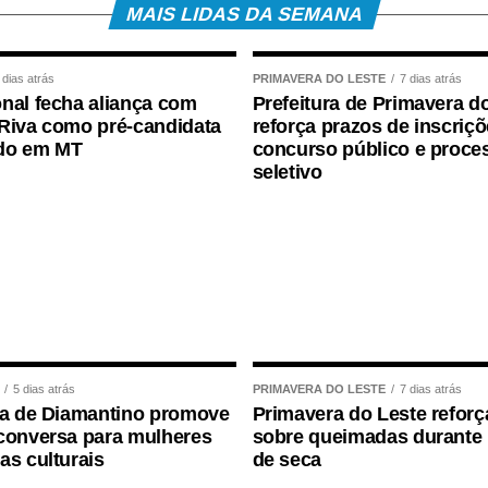
MAIS LIDAS DA SEMANA
 dias atrás
PRIMAVERA DO LESTE
7 dias atrás
nal fecha aliança com
Prefeitura de Primavera d
Riva como pré-candidata
reforça prazos de inscriç
do em MT
concurso público e proce
seletivo
5 dias atrás
PRIMAVERA DO LESTE
7 dias atrás
ra de Diamantino promove
Primavera do Leste reforça
conversa para mulheres
sobre queimadas durante 
as culturais
de seca