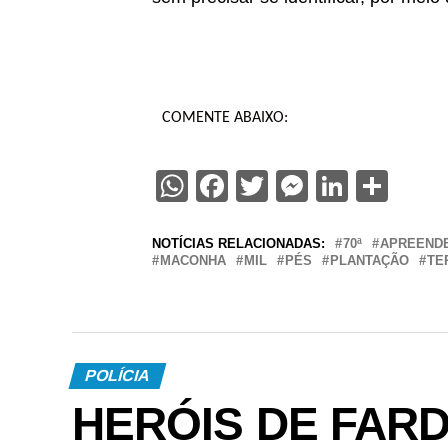
COMENTE ABAIXO:
WhatsApp
Facebook
Twitter
Messenge
Linked
Sha
NOTÍCIAS RELACIONADAS:
70ª
APREEND
MACONHA
MIL
PÉS
PLANTAÇÃO
TE
POLÍCIA
HERÓIS DE FARDA 