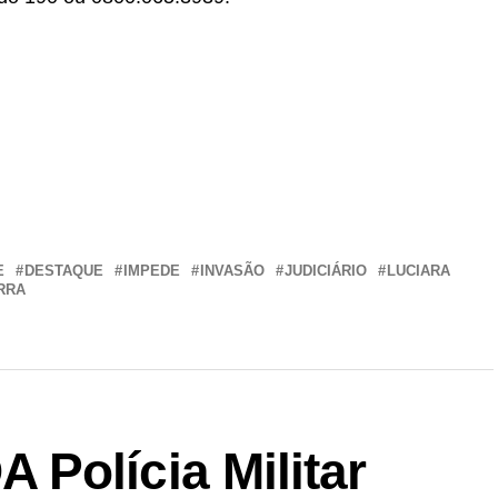
r
In
re
E
DESTAQUE
IMPEDE
INVASÃO
JUDICIÁRIO
LUCIARA
RRA
Polícia Militar