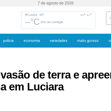
7 de agosto de 2026
Cuiabá - MT
--
°
--
°
∨
∧
--
°C
erro ao carregar
polícia
economia
variedades
mato grosso
c
vasão de terra e apre
a em Luciara