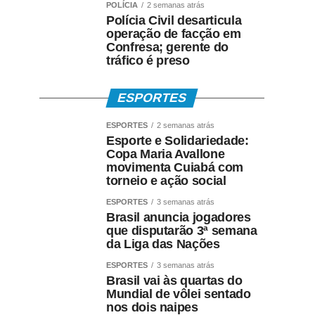
POLÍCIA
2 semanas atrás
Polícia Civil desarticula
operação de facção em
Confresa; gerente do
tráfico é preso
ESPORTES
ESPORTES
2 semanas atrás
Esporte e Solidariedade:
Copa Maria Avallone
movimenta Cuiabá com
torneio e ação social
ESPORTES
3 semanas atrás
Brasil anuncia jogadores
que disputarão 3ª semana
da Liga das Nações
ESPORTES
3 semanas atrás
Brasil vai às quartas do
Mundial de vôlei sentado
nos dois naipes