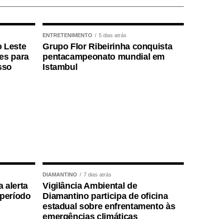
ENTRETENIMENTO
5 dias atrás
o Leste
Grupo Flor Ribeirinha conquista
ões para
pentacampeonato mundial em
sso
Istambul
DIAMANTINO
7 dias atrás
 alerta
Vigilância Ambiental de
período
Diamantino participa de oficina
estadual sobre enfrentamento às
emergências climáticas