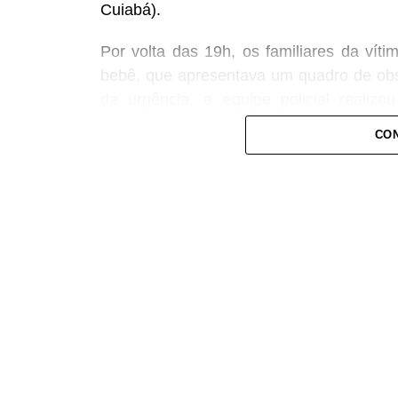
Cuiabá).
Por volta das 19h, os familiares da vít
bebê, que apresentava um quadro de obst
da urgência, a equipe policial realiz
conseguindo restabelecer a respiração da
CON
Após o atendimento inicial, o bebê foi 
onde permaneceu sob os cuidados da equi
plantão, que deu continuidade às avaliaç
COMENTE ABAIXO:
WhatsApp
Facebook
Twitter
Messenger
LinkedIn
Share