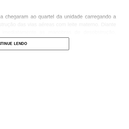
ima chegaram ao quartel da unidade carregando a
rução das vias aéreas com leite materno. Diante
ou imediatamente as manobras de desobstrução,
 vítima.
TINUE LENDO
levado ao Hospital Regional, acompanhado da mãe,
pe médica. A bebê foi atendida pela pediatra de
ões e aos procedimentos necessários.