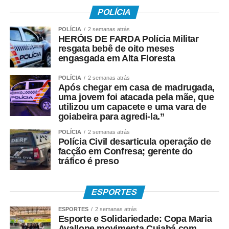
POLÍCIA
POLÍCIA
2 semanas atrás
HERÓIS DE FARDA Polícia Militar
resgata bebê de oito meses
engasgada em Alta Floresta
POLÍCIA
2 semanas atrás
Após chegar em casa de madrugada,
uma jovem foi atacada pela mãe, que
utilizou um capacete e uma vara de
goiabeira para agredi-la.”
POLÍCIA
2 semanas atrás
Polícia Civil desarticula operação de
facção em Confresa; gerente do
tráfico é preso
ESPORTES
ESPORTES
2 semanas atrás
Esporte e Solidariedade: Copa Maria
Avallone movimenta Cuiabá com