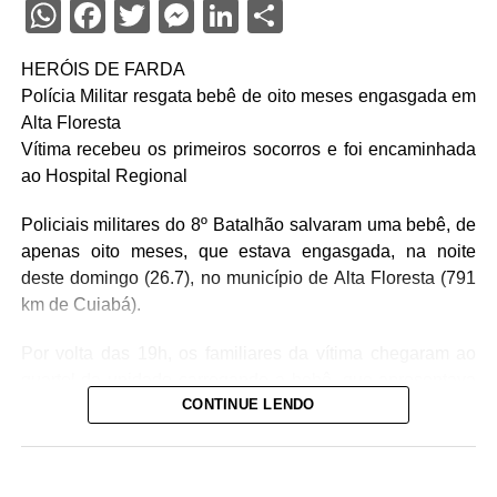
WhatsApp
Facebook
Twitter
Messenger
LinkedIn
Share
HERÓIS DE FARDA
Polícia Militar resgata bebê de oito meses engasgada em
Alta Floresta
Vítima recebeu os primeiros socorros e foi encaminhada
ao Hospital Regional
Policiais militares do 8º Batalhão salvaram uma bebê, de
apenas oito meses, que estava engasgada, na noite
deste domingo (26.7), no município de Alta Floresta (791
km de Cuiabá).
Por volta das 19h, os familiares da vítima chegaram ao
quartel da unidade carregando a bebê, que apresentava
CONTINUE LENDO
um quadro de obstrução das vias aéreas com leite
materno. Diante da urgência, a equipe policial realizou
imediatamente as manobras de desobstrução,
conseguindo restabelecer a respiração da vítima.