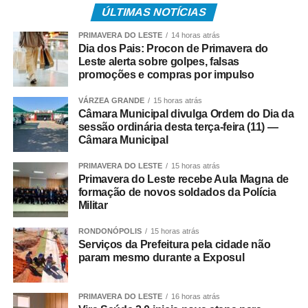
ÚLTIMAS NOTÍCIAS
Após o atendimento inicial, o bebê foi levado ao Hospital
PRIMAVERA DO LESTE
14 horas atrás
Regional, acompanhado da mãe, onde permaneceu sob
Dia dos Pais: Procon de Primavera do
os cuidados da equipe médica. A bebê foi atendida pela
Leste alerta sobre golpes, falsas
pediatra de plantão, que deu continuidade às avaliações
promoções e compras por impulso
e aos procedimentos necessários.
VÁRZEA GRANDE
15 horas atrás
Câmara Municipal divulga Ordem do Dia da
COMENTE ABAIXO:
sessão ordinária desta terça-feira (11) —
Câmara Municipal
WhatsApp
Facebook
Twitter
Messenger
LinkedIn
Share
PRIMAVERA DO LESTE
15 horas atrás
Primavera do Leste recebe Aula Magna de
formação de novos soldados da Polícia
Militar
RONDONÓPOLIS
15 horas atrás
Serviços da Prefeitura pela cidade não
param mesmo durante a Exposul
PRIMAVERA DO LESTE
16 horas atrás