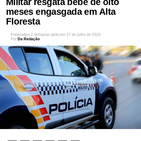
Militar resgata bebê de oito
meses engasgada em Alta
Floresta
Publicados
2 semanas atrás
em
27 de julho de 2026
Por
Da Redação