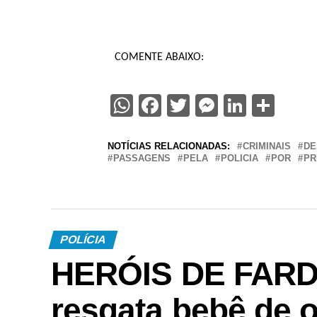
COMENTE ABAIXO:
WhatsApp
Facebook
Twitter
Messenge
Linked
Sha
NOTÍCIAS RELACIONADAS:
CRIMINAIS
DE
PASSAGENS
PELA
POLICIA
POR
PR
POLÍCIA
HERÓIS DE FARDA 
resgata bebê de 