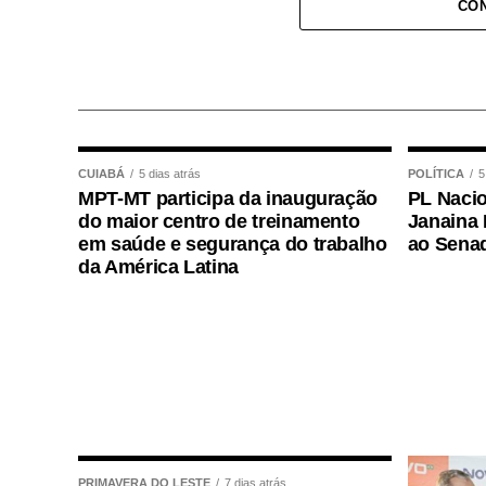
CON
Após o atendimento inicial, o bebê foi 
onde permaneceu sob os cuidados da equi
plantão, que deu continuidade às avaliaç
COMENTE ABAIXO:
CUIABÁ
5 dias atrás
POLÍTICA
5
MPT-MT participa da inauguração
PL Nacio
WhatsApp
Facebook
Twitter
Messenger
LinkedIn
Share
do maior centro de treinamento
Janaina 
em saúde e segurança do trabalho
ao Sena
da América Latina
PRIMAVERA DO LESTE
7 dias atrás