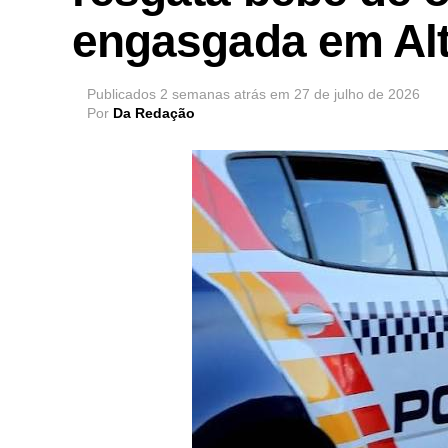
engasgada em Alt
Publicados
2 semanas atrás
em
27 de julho de 2026
Por
Da Redação