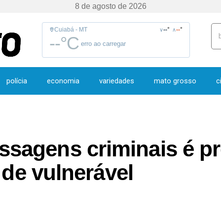
8 de agosto de 2026
Cuiabá - MT
--
°
--
°
∨
∧
--
°C
erro ao carregar
polícia
economia
variedades
mato grosso
c
agens criminais é pre
 de vulnerável