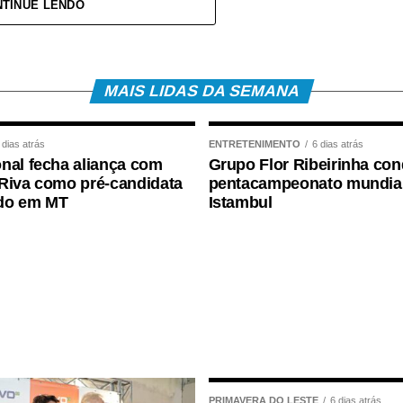
TINUE LENDO
levado ao Hospital Regional, acompanhado da mãe,
pe médica. A bebê foi atendida pela pediatra de
ões e aos procedimentos necessários.
MAIS LIDAS DA SEMANA
 dias atrás
ENTRETENIMENTO
6 dias atrás
nal fecha aliança com
Grupo Flor Ribeirinha con
Riva como pré-candidata
pentacampeonato mundia
do em MT
Istambul
PRIMAVERA DO LESTE
6 dias atrás