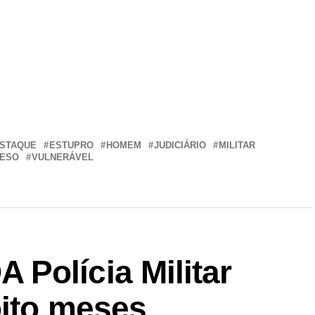
r
In
re
STAQUE
ESTUPRO
HOMEM
JUDICIÁRIO
MILITAR
ESO
VULNERÁVEL
Polícia Militar
oito meses