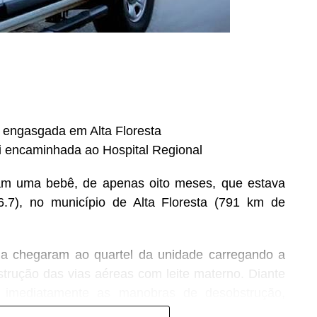
s engasgada em Alta Floresta
oi encaminhada ao Hospital Regional
aram uma bebê, de apenas oito meses, que estava
.7), no município de Alta Floresta (791 km de
ima chegaram ao quartel da unidade carregando a
rução das vias aéreas com leite materno. Diante
ou imediatamente as manobras de desobstrução,
 vítima.