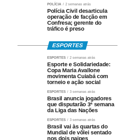
POLÍCIA
2 semanas atrás
Polícia Civil desarticula
operação de facção em
Confresa; gerente do
tráfico é preso
ESPORTES
ESPORTES
2 semanas atrás
Esporte e Solidariedade:
Copa Maria Avallone
movimenta Cuiabá com
torneio e ação social
ESPORTES
3 semanas atrás
Brasil anuncia jogadores
que disputarão 3ª semana
da Liga das Nações
ESPORTES
3 semanas atrás
Brasil vai às quartas do
Mundial de vôlei sentado
nos dois naipes