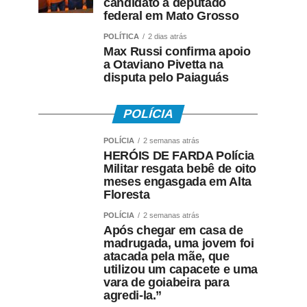
candidato a deputado
federal em Mato Grosso
POLÍTICA
2 dias atrás
Max Russi confirma apoio
a Otaviano Pivetta na
disputa pelo Paiaguás
POLÍCIA
POLÍCIA
2 semanas atrás
HERÓIS DE FARDA Polícia
Militar resgata bebê de oito
meses engasgada em Alta
Floresta
POLÍCIA
2 semanas atrás
Após chegar em casa de
madrugada, uma jovem foi
atacada pela mãe, que
utilizou um capacete e uma
vara de goiabeira para
agredi-la.”