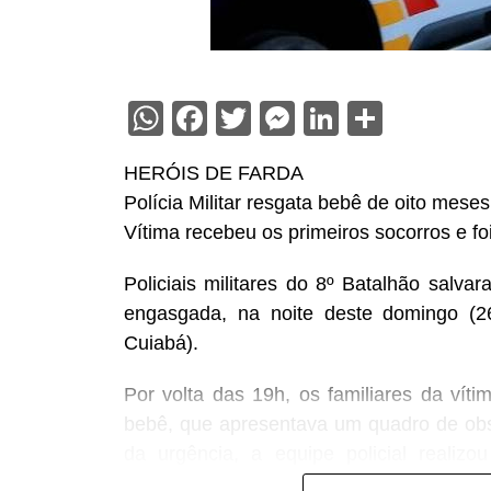
WhatsApp
Facebook
Twitter
Messenger
LinkedIn
Share
HERÓIS DE FARDA
Polícia Militar resgata bebê de oito mese
Vítima recebeu os primeiros socorros e f
Policiais militares do 8º Batalhão salv
engasgada, na noite deste domingo (26
Cuiabá).
Por volta das 19h, os familiares da vít
bebê, que apresentava um quadro de obst
da urgência, a equipe policial realiz
conseguindo restabelecer a respiração da