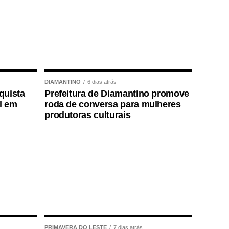
DIAMANTINO
6 dias atrás
quista
Prefeitura de Diamantino promove
l em
roda de conversa para mulheres
produtoras culturais
PRIMAVERA DO LESTE
7 dias atrás