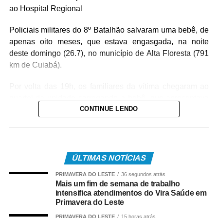
ao Hospital Regional
Policiais militares do 8º Batalhão salvaram uma bebê, de
apenas oito meses, que estava engasgada, na noite
deste domingo (26.7), no município de Alta Floresta (791
km de Cuiabá).
Por volta das 19h, os familiares da vítima chegaram ao
quartel da unidade carregando a bebê, que apresentava
CONTINUE LENDO
um quadro de obstrução das vias aéreas com leite
materno. Diante da urgência, a equipe policial realizou
imediatamente as manobras de desobstrução,
conseguindo restabelecer a respiração da vítima.
ÚLTIMAS NOTÍCIAS
Após o atendimento inicial, o bebê foi levado ao Hospital
PRIMAVERA DO LESTE
36 segundos atrás
Regional, acompanhado da mãe, onde permaneceu sob
Mais um fim de semana de trabalho
os cuidados da equipe médica. A bebê foi atendida pela
intensifica atendimentos do Vira Saúde em
pediatra de plantão, que deu continuidade às avaliações
Primavera do Leste
e aos procedimentos necessários.
PRIMAVERA DO LESTE
15 horas atrás