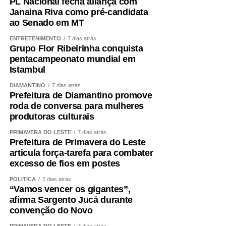
PL Nacional fecha aliança com
Janaina Riva como pré-candidata
ao Senado em MT
ENTRETENIMENTO
7 dias atrás
Grupo Flor Ribeirinha conquista
pentacampeonato mundial em
Istambul
DIAMANTINO
7 dias atrás
Prefeitura de Diamantino promove
roda de conversa para mulheres
produtoras culturais
PRIMAVERA DO LESTE
7 dias atrás
Prefeitura de Primavera do Leste
articula força-tarefa para combater
excesso de fios em postes
POLÍTICA
2 dias atrás
“Vamos vencer os gigantes”,
afirma Sargento Jucá durante
convenção do Novo
PRIMAVERA DO LESTE
7 dias atrás