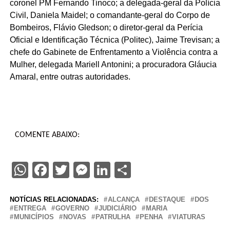
coronel PM Fernando Tinoco; a delegada-geral da Polícia
Civil, Daniela Maidel; o comandante-geral do Corpo de
Bombeiros, Flávio Gledson; o diretor-geral da Perícia
Oficial e Identificação Técnica (Politec), Jaime Trevisan; a
chefe do Gabinete de Enfrentamento a Violência contra a
Mulher, delegada Mariell Antonini; a procuradora Gláucia
Amaral, entre outras autoridades.
COMENTE ABAIXO:
WhatsApp
Facebook
Twitter
Messenger
LinkedIn
Share
NOTÍCIAS RELACIONADAS:
ALCANÇA
DESTAQUE
DOS
ENTREGA
GOVERNO
JUDICIÁRIO
MARIA
MUNICÍPIOS
NOVAS
PATRULHA
PENHA
VIATURAS