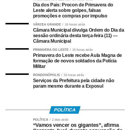
Dia dos Pais: Procon de Primavera do
COMENTE ABAIXO:
Leste alerta sobre golpes, falsas
promoções e compras por impulso
VÁRZEA GRANDE
16 horas atrás
WhatsApp
Facebook
Twitter
Messenger
LinkedIn
Share
Câmara Municipal divulga Ordem do Dia da
sessão ordinária desta terça-feira (11) —
Câmara Municipal
PRIMAVERA DO LESTE
16 horas atrás
Primavera do Leste recebe Aula Magna de
formação de novos soldados da Polícia
Militar
RONDONÓPOLIS
16 horas atrás
Serviços da Prefeitura pela cidade não
param mesmo durante a Exposul
POLÍTICA
POLÍTICA
2 dias atrás
“Vamos vencer os gigantes”, afirma