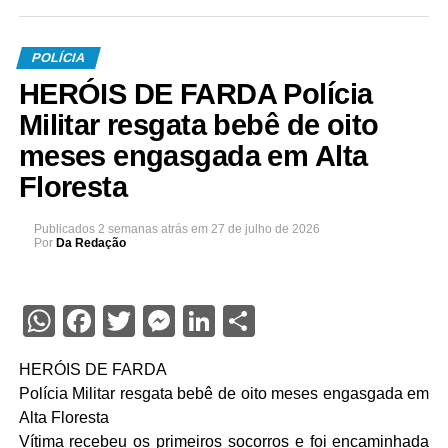
POLÍCIA
HERÓIS DE FARDA Polícia
Militar resgata bebê de oito
meses engasgada em Alta
Floresta
Publicados
2 semanas atrás
em
27 de julho de 2026
Por
Da Redação
WhatsApp
Facebook
Twitter
Messenger
LinkedIn
Share
HERÓIS DE FARDA
Polícia Militar resgata bebê de oito meses engasgada em
Alta Floresta
Vítima recebeu os primeiros socorros e foi encaminhada