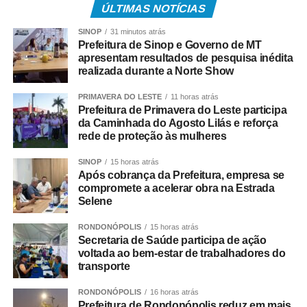
ÚLTIMAS NOTÍCIAS
Após o atendimento inicial, o bebê foi levado ao Hospital
SINOP
31 minutos atrás
Regional, acompanhado da mãe, onde permaneceu sob
Prefeitura de Sinop e Governo de MT
os cuidados da equipe médica. A bebê foi atendida pela
apresentam resultados de pesquisa inédita
pediatra de plantão, que deu continuidade às avaliações
realizada durante a Norte Show
e aos procedimentos necessários.
PRIMAVERA DO LESTE
11 horas atrás
Prefeitura de Primavera do Leste participa
COMENTE ABAIXO:
da Caminhada do Agosto Lilás e reforça
rede de proteção às mulheres
WhatsApp
Facebook
Twitter
Messenger
LinkedIn
Share
SINOP
15 horas atrás
Após cobrança da Prefeitura, empresa se
compromete a acelerar obra na Estrada
Selene
RONDONÓPOLIS
15 horas atrás
Secretaria de Saúde participa de ação
voltada ao bem-estar de trabalhadores do
transporte
RONDONÓPOLIS
16 horas atrás
Prefeitura de Rondonópolis reduz em mais