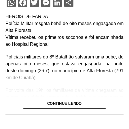
WhatsApp
Facebook
Twitter
Messenger
LinkedIn
Share
HERÓIS DE FARDA
Polícia Militar resgata bebê de oito meses engasgada em
Alta Floresta
Vítima recebeu os primeiros socorros e foi encaminhada
ao Hospital Regional
Policiais militares do 8º Batalhão salvaram uma bebê, de
apenas oito meses, que estava engasgada, na noite
deste domingo (26.7), no município de Alta Floresta (791
km de Cuiabá).
Por volta das 19h, os familiares da vítima chegaram ao
quartel da unidade carregando a bebê, que apresentava
CONTINUE LENDO
um quadro de obstrução das vias aéreas com leite
materno. Diante da urgência, a equipe policial realizou
imediatamente as manobras de desobstrução,
conseguindo restabelecer a respiração da vítima.