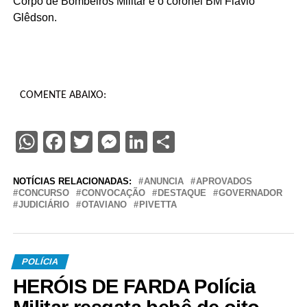
Corpo de Bombeiros Militar e o coronel BM Flávio
Glêdson.
COMENTE ABAIXO:
WhatsApp
Facebook
Twitter
Messenger
LinkedIn
Share
NOTÍCIAS RELACIONADAS:
ANUNCIA
APROVADOS
CONCURSO
CONVOCAÇÃO
DESTAQUE
GOVERNADOR
JUDICIÁRIO
OTAVIANO
PIVETTA
POLÍCIA
HERÓIS DE FARDA Polícia