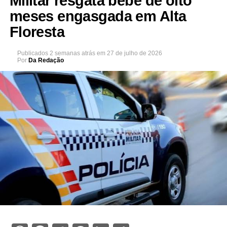
Militar resgata bebê de oito
meses engasgada em Alta
Floresta
Publicados
2 semanas atrás
em
27 de julho de 2026
Por
Da Redação