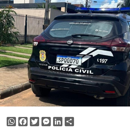
WhatsApp
Facebook
Twitter
Messenger
LinkedIn
Share