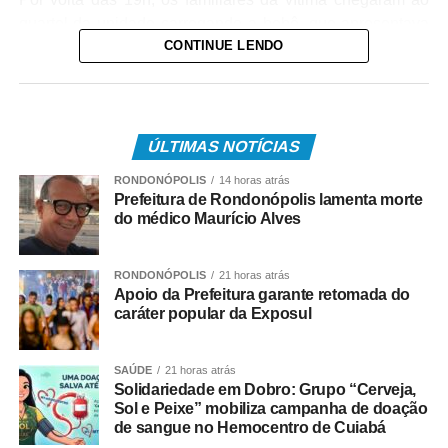
quartel da unidade carregando a bebê, que apresentava
CONTINUE LENDO
um quadro de obstrução das vias aéreas com leite
materno. Diante da urgência, a equipe policial realizou
imediatamente as manobras de desobstrução,
conseguindo restabelecer a respiração da vítima.
ÚLTIMAS NOTÍCIAS
Após o atendimento inicial, o bebê foi levado ao Hospital
RONDONÓPOLIS
14 horas atrás
Regional, acompanhado da mãe, onde permaneceu sob
Prefeitura de Rondonópolis lamenta morte
os cuidados da equipe médica. A bebê foi atendida pela
do médico Maurício Alves
pediatra de plantão, que deu continuidade às avaliações
e aos procedimentos necessários.
RONDONÓPOLIS
21 horas atrás
Apoio da Prefeitura garante retomada do
COMENTE ABAIXO:
caráter popular da Exposul
WhatsApp
Facebook
Twitter
Messenger
LinkedIn
Share
SAÚDE
21 horas atrás
Solidariedade em Dobro: Grupo “Cerveja,
Sol e Peixe” mobiliza campanha de doação
de sangue no Hemocentro de Cuiabá