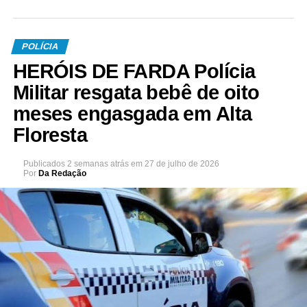
POLÍCIA
HERÓIS DE FARDA Polícia
Militar resgata bebê de oito
meses engasgada em Alta
Floresta
Publicados
2 semanas atrás
em
27 de julho de 2026
Por
Da Redação