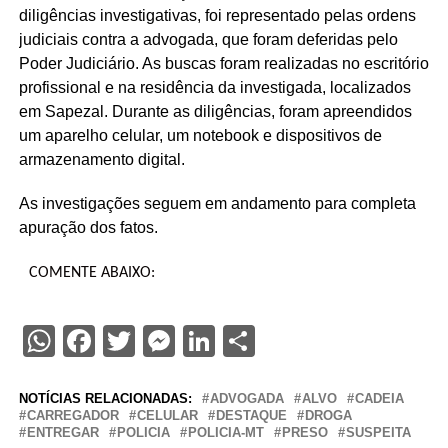
diligências investigativas, foi representado pelas ordens
judiciais contra a advogada, que foram deferidas pelo
Poder Judiciário. As buscas foram realizadas no escritório
profissional e na residência da investigada, localizados
em Sapezal. Durante as diligências, foram apreendidos
um aparelho celular, um notebook e dispositivos de
armazenamento digital.
As investigações seguem em andamento para completa
apuração dos fatos.
COMENTE ABAIXO:
WhatsApp
Facebook
Twitter
Messenger
LinkedIn
Share
NOTÍCIAS RELACIONADAS:
ADVOGADA
ALVO
CADEIA
CARREGADOR
CELULAR
DESTAQUE
DROGA
ENTREGAR
POLICIA
POLICIA-MT
PRESO
SUSPEITA