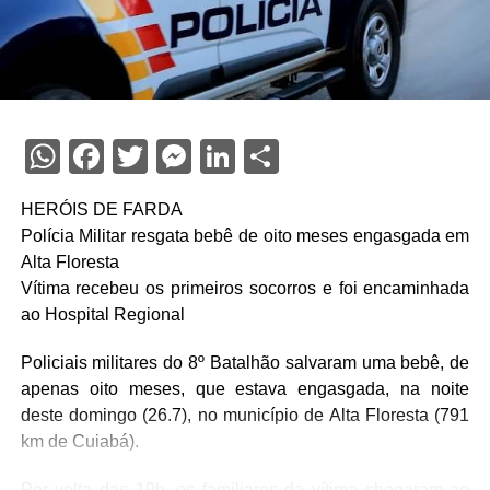
WhatsApp
Facebook
Twitter
Messenger
LinkedIn
Share
HERÓIS DE FARDA
Polícia Militar resgata bebê de oito meses engasgada em
Alta Floresta
Vítima recebeu os primeiros socorros e foi encaminhada
ao Hospital Regional
Policiais militares do 8º Batalhão salvaram uma bebê, de
apenas oito meses, que estava engasgada, na noite
deste domingo (26.7), no município de Alta Floresta (791
km de Cuiabá).
Por volta das 19h, os familiares da vítima chegaram ao