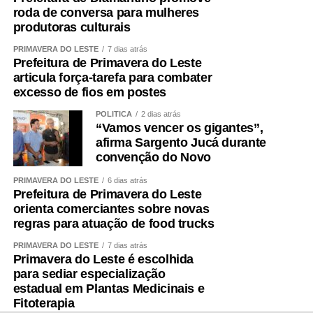
roda de conversa para mulheres
por meio de uma atividade saudável.”
produtoras culturais
*PROGRAMAÇÃO NO MUSEU*
PRIMAVERA DO LESTE
7 dias atrás
Prefeitura de Primavera do Leste
O Museu oferece programação completa para toda a
articula força-tarefa para combater
excesso de fios em postes
família. Além da oficina, quem visitar o Museu poderá
aproveitar a Feira Permanente, realizada das 9h às 17h,
POLÍTICA
2 dias atrás
com entrada gratuita. O espaço reúne gastronomia
“Vamos vencer os gigantes”,
afirma Sargento Jucá durante
regional, artesanato, produtores da economia criativa,
convenção do Novo
bingo e atrações culturais em um ambiente integrado à
natureza.
PRIMAVERA DO LESTE
6 dias atrás
Prefeitura de Primavera do Leste
As crianças também poderão brincar no playground,
orienta comerciantes sobre novas
regras para atuação de food trucks
participar das atividades de desenho e pintura junto ao
painel “Traços do Tempo”, criado pelo artista Babu78
PRIMAVERA DO LESTE
7 dias atrás
durante as comemorações dos 20 anos do Museu, além
Primavera do Leste é escolhida
para sediar especialização
de explorar os jardins da histórica Casa Dom Aquino.
estadual em Plantas Medicinais e
Fitoterapia
Os visitantes ainda podem conhecer a exposição