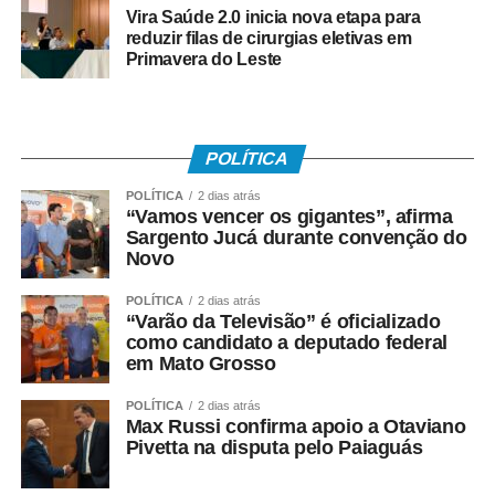
aprendeu cedo a confeccioná-las e, aos dez anos, já
Vira Saúde 2.0 inicia nova etapa para
produzia modelos para vender de porta em porta. O que
reduzir filas de cirurgias eletivas em
começou como uma brincadeira de infância logo se
Primavera do Leste
tornou seu principal lazer e sua fonte de renda.
Foi com a venda de pipas que conseguiu comprar seus
próprios materiais, aperfeiçoar técnicas e transformar uma
POLÍTICA
paixão em profissão. Hoje, além da produção artesanal,
POLÍTICA
2 dias atrás
mantém um ateliê especializado, participa de eventos,
“Vamos vencer os gigantes”, afirma
Sargento Jucá durante convenção do
festivais e campeonatos e ministra oficinas em diversas
Novo
cidades de Mato Grosso e de outros Estados.
POLÍTICA
2 dias atrás
O trabalho social também nasceu dessa trajetória. Ao
“Varão da Televisão” é oficializado
perceber o interesse das crianças que viviam nas
como candidato a deputado federal
em Mato Grosso
periferias de Cuiabá, Gringo passou a realizar oficinas
gratuitas em bairros populares e projetos sociais,
POLÍTICA
2 dias atrás
ensinando não apenas a construir pipas, mas também
Max Russi confirma apoio a Otaviano
valores como respeito, disciplina, convivência e
Pivetta na disputa pelo Paiaguás
responsabilidade. Muitas dessas crianças encontraram