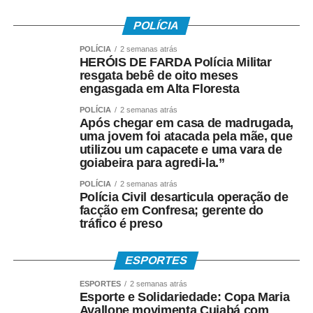
na atividade uma alternativa de lazer saudável e alguns
jovens passaram, inclusive, a produzir pipas para
POLÍCIA
complementar a renda familiar.
POLÍCIA
2 semanas atrás
HERÓIS DE FARDA Polícia Militar
Formado em Educação Física, estudante de Psicologia e
resgata bebê de oito meses
reconhecido com o título de Comendador pelo trabalho
engasgada em Alta Floresta
desenvolvido em comunidades, ele transformou a pipa
POLÍCIA
2 semanas atrás
em uma ferramenta pedagógica. Em suas oficinas, utiliza
Após chegar em casa de madrugada,
a atividade para ensinar conteúdos de História,
uma jovem foi atacada pela mãe, que
utilizou um capacete e uma vara de
Geografia, Matemática, Física, Arte e Educação Física,
goiabeira para agredi-la.”
além de promover reflexões sobre bullying, preconceito,
cidadania e inclusão social.
POLÍCIA
2 semanas atrás
Polícia Civil desarticula operação de
facção em Confresa; gerente do
“A pipa mudou a minha vida. Foi meu brinquedo, meu
tráfico é preso
lazer e também meu sustento. Hoje tenho a alegria de
devolver isso para outras crianças, mostrando que elas
ESPORTES
podem aprender, sonhar e construir oportunidades por
meio de uma brincadeira tão simples e tão rica
ESPORTES
2 semanas atrás
Esporte e Solidariedade: Copa Maria
culturalmente”, afirma o arte-educador que utiliza a rede
Avallone movimenta Cuiabá com