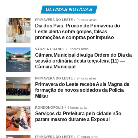
seguida, os participantes aprendem técnicas de
ÚLTIMAS NOTÍCIAS
confecção, montagem e equilíbrio da pipa e, ao final,
participam de um festival para colocar as criações no ar.
PRIMAVERA DO LESTE
9 horas atrás
Durante toda a atividade haverá brincadeiras, interação e
Dia dos Pais: Procon de Primavera do
Leste alerta sobre golpes, falsas
sorteio de brindes.
promoções e compras por impulso
“Mais do que ensinar a fazer uma pipa, queremos
VÁRZEA GRANDE
9 horas atrás
proporcionar um momento em família. Muitos pais
Câmara Municipal divulga Ordem do Dia da
brincavam de pipa quando eram crianças e agora terão a
sessão ordinária desta terça-feira (11) —
Câmara Municipal
oportunidade de reviver essa lembrança ao lado dos
filhos. A oficina resgata essa tradição, fortalece os
PRIMAVERA DO LESTE
9 horas atrás
vínculos familiares e mostra que a pipa também é cultura,
Primavera do Leste recebe Aula Magna de
educação e esporte”, destaca Gringo.
formação de novos soldados da Polícia
Militar
*O GRINGO DAS PIPAS*
RONDONÓPOLIS
9 horas atrás
Serviços da Prefeitura pela cidade não
Da infância humilde ao trabalho que transformou vidas, a
param mesmo durante a Exposul
história de Gringo Pipas começou quando ele tinha
apenas quatro anos de idade. Fascinado pelas pipas,
PRIMAVERA DO LESTE
10 horas atrás