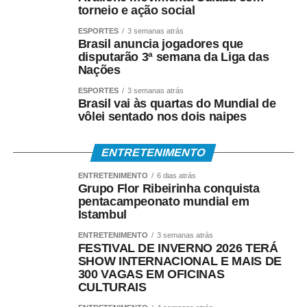
social @grincopipascuiaba, no Instagram.
torneio e ação social
*DA BRINCADEIRA AO ESPORTE*
ESPORTES
3 semanas atrás
Brasil anuncia jogadores que
disputarão 3ª semana da Liga das
Além de símbolo da infância brasileira, a pipa também
Nações
conquistou espaço como modalidade esportiva.
ESPORTES
3 semanas atrás
Atualmente existem campeonatos municipais, estaduais,
Brasil vai às quartas do Mundial de
nacionais, sul-americanos e mundiais, reunindo atletas
vôlei sentado nos dois naipes
em disputas que avaliam técnica, criatividade,
estabilidade de voo e desempenho.
ENTRETENIMENTO
Gringo é um dos principais incentivadores dessa
ENTRETENIMENTO
6 dias atrás
Grupo Flor Ribeirinha conquista
modalidade em Mato Grosso. Presidente da Associação
pentacampeonato mundial em
Mato-Grossense de Pipeiros, ele organiza festivais,
Istambul
competições e encontros que reúnem praticantes de
ENTRETENIMENTO
3 semanas atrás
diferentes idades.
FESTIVAL DE INVERNO 2026 TERÁ
SHOW INTERNACIONAL E MAIS DE
Uma das maiores emoções de sua trajetória aconteceu
300 VAGAS EM OFICINAS
CULTURAIS
neste ano. Em 2016, sua filha, de apenas seis anos,
conquistou o título de campeã mato-grossense de pipa,