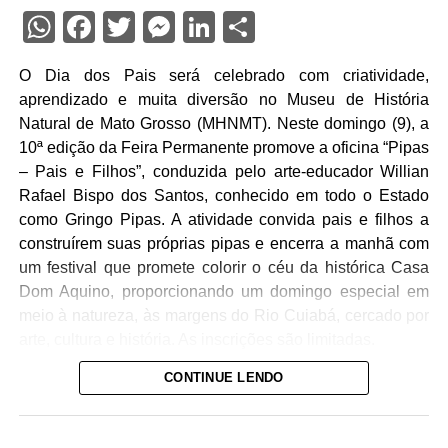
WhatsApp
Facebook
Twitter
Messenger
LinkedIn
Share
O Dia dos Pais será celebrado com criatividade,
aprendizado e muita diversão no Museu de História
Natural de Mato Grosso (MHNMT). Neste domingo (9), a
10ª edição da Feira Permanente promove a oficina “Pipas
– Pais e Filhos”, conduzida pelo arte-educador Willian
Rafael Bispo dos Santos, conhecido em todo o Estado
como Gringo Pipas. A atividade convida pais e filhos a
construírem suas próprias pipas e encerra a manhã com
um festival que promete colorir o céu da histórica Casa
Dom Aquino, proporcionando um domingo especial em
meio à natureza, às margens do Rio Cuiabá, cercado por
arte, cultura e história. As inscrições são limitadas.
CONTINUE LENDO
A oficina começa às 9h30 com uma conversa sobre a
origem da pipa, sua evolução ao longo da história e sua
influência em importantes invenções da humanidade. Em