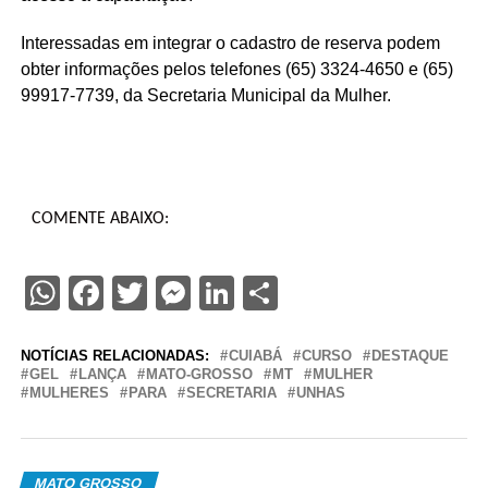
Interessadas em integrar o cadastro de reserva podem
obter informações pelos telefones (65) 3324-4650 e (65)
99917-7739, da Secretaria Municipal da Mulher.
COMENTE ABAIXO:
WhatsApp
Facebook
Twitter
Messenger
LinkedIn
Share
NOTÍCIAS RELACIONADAS:
CUIABÁ
CURSO
DESTAQUE
GEL
LANÇA
MATO-GROSSO
MT
MULHER
MULHERES
PARA
SECRETARIA
UNHAS
MATO GROSSO