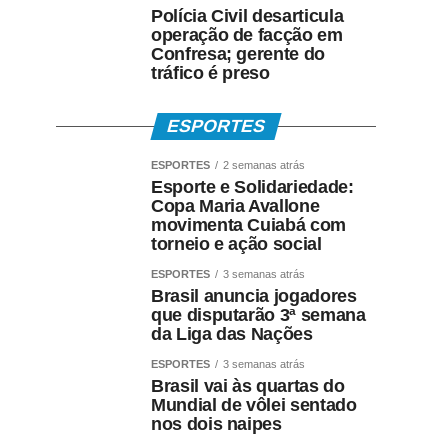
Polícia Civil desarticula
operação de facção em
Confresa; gerente do
tráfico é preso
ESPORTES
ESPORTES
2 semanas atrás
Esporte e Solidariedade:
Copa Maria Avallone
movimenta Cuiabá com
torneio e ação social
ESPORTES
3 semanas atrás
Brasil anuncia jogadores
que disputarão 3ª semana
da Liga das Nações
ESPORTES
3 semanas atrás
Brasil vai às quartas do
Mundial de vôlei sentado
nos dois naipes