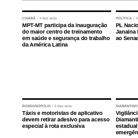
ampliar oportunidades de crescimento
reconhecida, mas que ainda está conce
CUIABÁ
4 dias atrás
POLÍTICA
4
distribuir esse desenvolvimento e a Refo
MPT-MT participa da inauguração
PL Nacio
para alcançar esse objetivo.”
do maior centro de treinamento
Janaina 
em saúde e segurança do trabalho
ao Sena
da América Latina
O presidente do Conselho Empresarial
(Cetur), Jaime Okamura, anfitrião do e
integração entre os segmentos da cad
diretamente de setores como transpor
Qualquer alteração nos custos dessas at
estados disputarão turistas, investimen
desenvolver novos produtos turísticos e fo
RONDONÓPOLIS
6 dias atrás
DIAMANTINO
Durante o painel, os consultores da Cops
Táxis e motoristas de aplicativo
Vigilânc
“Reforma Tributária: impactos e desafios 
devem retirar adesivo para acesso
Diamanti
especial à rota exclusiva
estadual
Especialista em Direito Empresarial 
emergênc