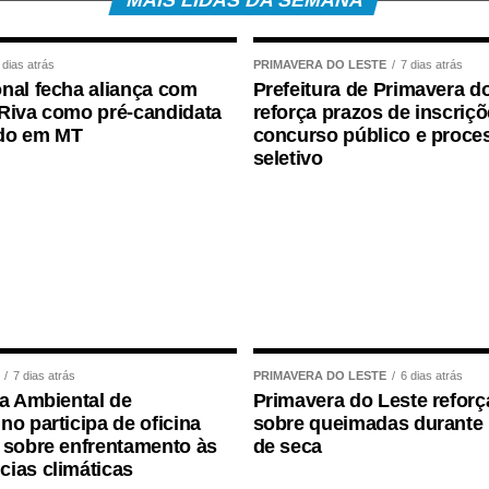
MAIS LIDAS DA SEMANA
. “Mato Grosso possui uma riqueza amplamente
ntrada nas mãos de poucos. O grande desafio é
 dias atrás
PRIMAVERA DO LESTE
7 dias atrás
rma Tributária pode ser um importante instrumento
nal fecha aliança com
Prefeitura de Primavera d
Riva como pré-candidata
reforça prazos de inscriç
do em MT
concurso público e proce
seletivo
 de Turismo e Hospitalidade da Fecomércio-MT
vento, destacou que as mudanças exigirão maior
eia produtiva do turismo. “O turismo depende
te aéreo, hospedagem, alimentação e bebidas.
ividades impactará diretamente o setor. Todos os
tos e eventos. Por isso, precisamos nos preparar,
rtalecer nossos destinos.”
7 dias atrás
PRIMAVERA DO LESTE
6 dias atrás
fid Coltri Junior e Ilson Sanches abordaram o tema
ia Ambiental de
Primavera do Leste reforça
nos municípios com potencial turístico do estado”.
no participa de oficina
sobre queimadas durante 
 sobre enfrentamento às
de seca
e Processual, Ilson Sanches explicou que, por
ias climáticas