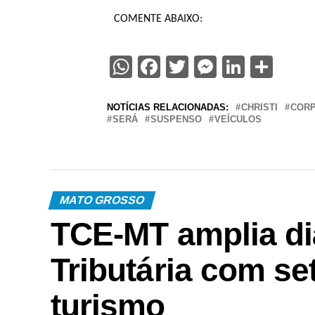
COMENTE ABAIXO:
WhatsApp
Facebook
Twitter
Messenge
Linked
Sha
NOTÍCIAS RELACIONADAS:
CHRISTI
COR
SERÁ
SUSPENSO
VEÍCULOS
MATO GROSSO
TCE-MT amplia di
Tributária com se
turismo