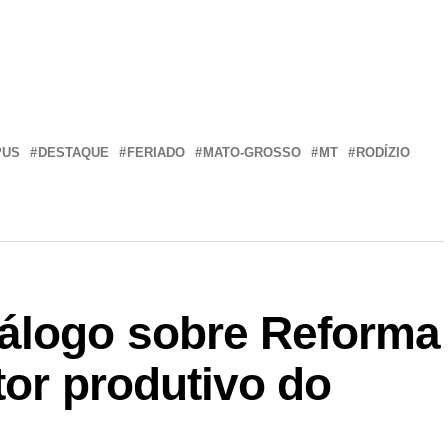
r
In
re
PUS
DESTAQUE
FERIADO
MATO-GROSSO
MT
RODÍZIO
álogo sobre Reforma
tor produtivo do