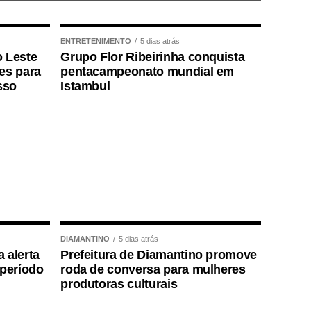
ENTRETENIMENTO
5 dias atrás
o Leste
Grupo Flor Ribeirinha conquista
ões para
pentacampeonato mundial em
sso
Istambul
DIAMANTINO
5 dias atrás
 alerta
Prefeitura de Diamantino promove
período
roda de conversa para mulheres
produtoras culturais