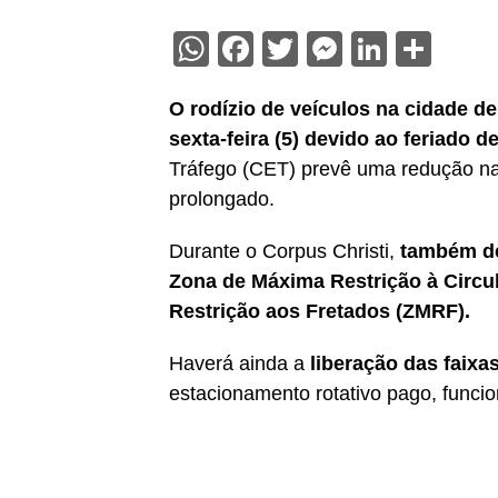
WhatsApp
Facebook
Twitter
Messenge
Linked
Sha
O rodízio de veículos na cidade de
sexta-feira (5) devido ao feriado d
Tráfego (CET) prevê uma redução na 
prolongado.
Durante o Corpus Christi,
também de
Zona de Máxima Restrição à Circ
Restrição aos Fretados (ZMRF).
Haverá ainda a
liberação das faixa
estacionamento rotativo pago, funcio