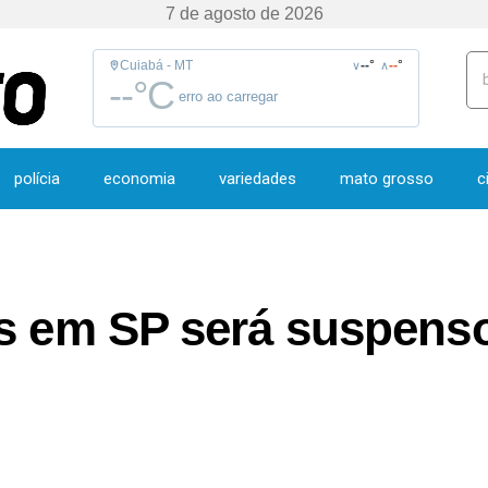
7 de agosto de 2026
Cuiabá - MT
--
°
--
°
∨
∧
--
°C
erro ao carregar
polícia
economia
variedades
mato grosso
c
os em SP será suspenso