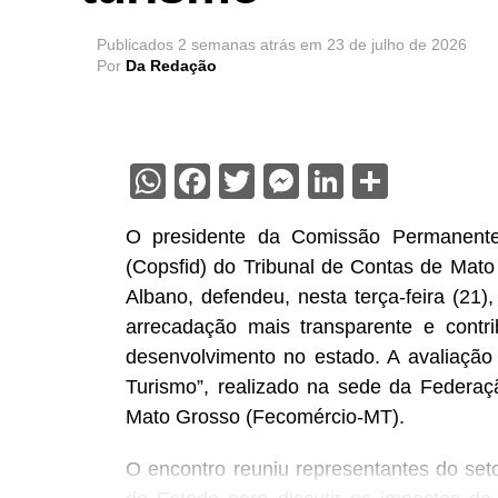
Publicados
2 semanas atrás
em
23 de julho de 2026
Por
Da Redação
WhatsApp
Facebook
Twitter
Messenger
LinkedIn
Share
O presidente da Comissão Permanente 
(Copsfid) do Tribunal de Contas de Mato
Albano, defendeu, nesta terça-feira (21),
arrecadação mais transparente e contri
desenvolvimento no estado. A avaliação f
Turismo”, realizado na sede da Federa
Mato Grosso (Fecomércio-MT).
O encontro reuniu representantes do seto