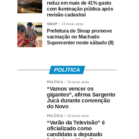
reduz em mais de 41% gasto
com iluminação pública após
revisão cadastral
SINOP
14 horas atrás
Prefeitura de Sinop promove
vacinação no Machado
Supercenter neste sábado (8)
POLÍTICA
POLÍTICA
18 horas atrás
“Vamos vencer os
gigantes”, afirma Sargento
Jucá durante convenção
do Novo
POLÍTICA
18 horas atrás
“Varão da Televisão” é
oficializado como
candidato a deputado