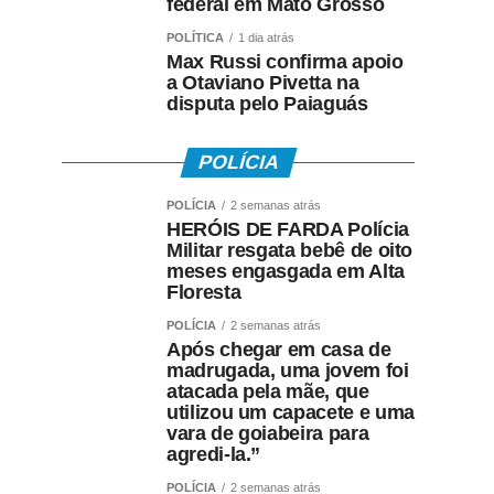
federal em Mato Grosso
POLÍTICA
1 dia atrás
Max Russi confirma apoio
a Otaviano Pivetta na
disputa pelo Paiaguás
POLÍCIA
POLÍCIA
2 semanas atrás
HERÓIS DE FARDA Polícia
Militar resgata bebê de oito
meses engasgada em Alta
Floresta
POLÍCIA
2 semanas atrás
Após chegar em casa de
madrugada, uma jovem foi
atacada pela mãe, que
utilizou um capacete e uma
vara de goiabeira para
agredi-la.”
POLÍCIA
2 semanas atrás