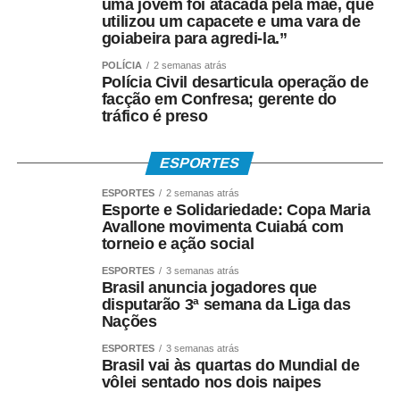
uma jovem foi atacada pela mãe, que
impactos e desafios nos municípios com potencial
utilizou um capacete e uma vara de
turístico do estado”.
goiabeira para agredi-la.”
POLÍCIA
2 semanas atrás
Especialista em Direito Empresarial e Processual, Ilson
Polícia Civil desarticula operação de
Sanches explicou que, por determinação do presidente
facção em Confresa; gerente do
tráfico é preso
do TCE-MT, conselheiro Sérgio Ricardo, o Tribunal
ampliou sua atuação orientativa para apoiar o estado e os
municípios na adaptação ao novo sistema tributário.
ESPORTES
ESPORTES
2 semanas atrás
“Na Comissão, desenvolvemos um trabalho de
Esporte e Solidariedade: Copa Maria
orientação, oferecendo estudos, diagnósticos e subsídios
Avallone movimenta Cuiabá com
para o aperfeiçoamento das políticas públicas. Nosso
torneio e ação social
objetivo é ampliar o conhecimento sobre a Reforma
ESPORTES
3 semanas atrás
Tributária e mostrar as potencialidades dos municípios
Brasil anuncia jogadores que
disputarão 3ª semana da Liga das
para se adaptarem ao novo modelo, cuja transição
Nações
ocorrerá até 2033”, salientou.
ESPORTES
3 semanas atrás
Brasil vai às quartas do Mundial de
Já o consultor organizacional e especialista em gestão,
vôlei sentado nos dois naipes
Coltri Junior, destacou que a reforma cria oportunidades