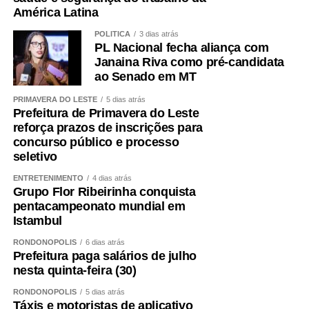
TCE/MT, Joel Bino, do presidente da Fecomércio, Tião da
América Latina
Zaeli, da Deputada Estadual Janaína Riva, do secretário-
POLÍTICA
3 dias atrás
adjunto de Turismo do Estado, Luis Carlos Nigro, e do
PL Nacional fecha aliança com
Prefeito de Diamantino, Chico Mendes.
Janaina Riva como pré-candidata
ao Senado em MT
COMENTE ABAIXO:
PRIMAVERA DO LESTE
5 dias atrás
Prefeitura de Primavera do Leste
reforça prazos de inscrições para
WhatsApp
Facebook
Twitter
Messenger
LinkedIn
Share
concurso público e processo
seletivo
ENTRETENIMENTO
4 dias atrás
Grupo Flor Ribeirinha conquista
pentacampeonato mundial em
Istambul
RONDONÓPOLIS
6 dias atrás
Prefeitura paga salários de julho
nesta quinta-feira (30)
RONDONÓPOLIS
5 dias atrás
Táxis e motoristas de aplicativo