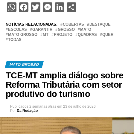
WhatsApp
Facebook
Twitter
Messenger
LinkedIn
Share
NOTÍCIAS RELACIONADAS:
COBERTAS
DESTAQUE
ESCOLAS
GARANTIR
GROSSO
MATO
MATO-GROSSO
MT
PROJETO
QUADRAS
QUER
TODAS
MATO GROSSO
TCE-MT amplia diálogo sobre
Reforma Tributária com setor
produtivo do turismo
Publicados
2 semanas atrás
em
23 de julho de 2026
Por
Da Redação