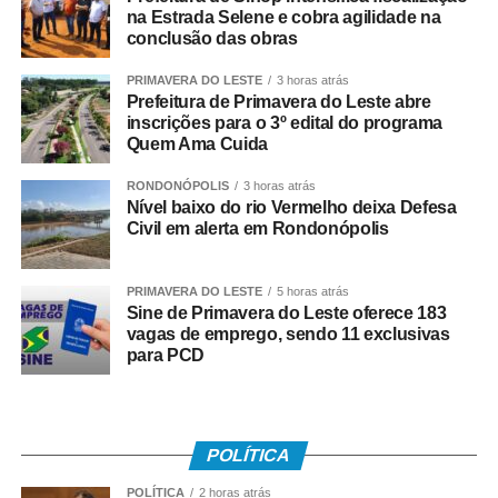
transparência do sistema tributário e na promoção de um
na Estrada Selene e cobra agilidade na
conclusão das obras
ambiente econômico mais justo. “Passamos a ter um
sistema tributário transparente, verdadeiro, em que quem
PRIMAVERA DO LESTE
3 horas atrás
age corretamente paga e quem agia de forma incorreta
Prefeitura de Primavera do Leste abre
também terá que pagar. Isso, na minha avaliação,
inscrições para o 3º edital do programa
Quem Ama Cuida
democratiza o ambiente econômico.”
RONDONÓPOLIS
3 horas atrás
O presidente da Copsfid também ressaltou o papel
Nível baixo do rio Vermelho deixa Defesa
orientativo do Tribunal de Contas durante o período de
Civil em alerta em Rondonópolis
transição. “Nossa atuação tem sido voltada,
principalmente, às prefeituras e aos seus órgãos de
PRIMAVERA DO LESTE
5 horas atrás
desenvolvimento econômico. Temos procurado mostrar
Sine de Primavera do Leste oferece 183
que a Reforma Tributária apresenta mais pontos positivos
vagas de emprego, sendo 11 exclusivas
para PCD
do que negativos.”
Segundo ele, o novo modelo também pode contribuir
para reduzir desigualdades regionais e ampliar
POLÍTICA
oportunidades de crescimento. “Mato Grosso possui uma
riqueza amplamente reconhecida, mas que ainda está
POLÍTICA
2 horas atrás