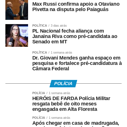
Max Russi confirma apoio a Otaviano
concentrada nas mãos de poucos. O grande desafio é
Pivetta na disputa pelo Paiaguás
distribuir esse desenvolvimento e a Reforma Tributária
pode ser um importante instrumento para alcançar esse
objetivo.”
POLÍTICA
3 dias atrás
PL Nacional fecha aliança com
Janaina Riva como pré-candidata ao
O presidente do Conselho Empresarial de Turismo e
Senado em MT
Hospitalidade da Fecomércio-MT (Cetur), Jaime
Okamura, anfitrião do evento, destacou que as mudanças
POLÍTICA
1 semana atrás
exigirão maior integração entre os segmentos da cadeia
Dr. Giovani Mendes ganha espaço em
pesquisa e fortalece pré-candidatura à
produtiva do turismo. “O turismo depende diretamente de
Câmara Federal
setores como transporte aéreo, hospedagem,
alimentação e bebidas. Qualquer alteração nos custos
POLÍCIA
dessas atividades impactará diretamente o setor. Todos
os estados disputarão turistas, investimentos e eventos.
POLÍCIA
1 semana atrás
Por isso, precisamos nos preparar, desenvolver novos
HERÓIS DE FARDA Polícia Militar
resgata bebê de oito meses
produtos turísticos e fortalecer nossos destinos.”
engasgada em Alta Floresta
Durante o painel, os consultores da Copsfid Coltri Junior
POLÍCIA
1 semana atrás
Após chegar em casa de madrugada,
e Ilson Sanches abordaram o tema “Reforma Tributária: