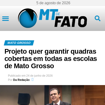
5 de agosto de 2026
Mato Grosso
MATO GROSSO
Projeto quer garantir quadras
cobertas em todas as escolas
de Mato Grosso
Publicado em
24 de junho de 2026
Por
Da Redação