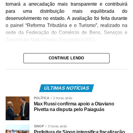
tornará a arrecadação mais transparente e contribuirá
para uma distribuição mais equilibrada do
desenvolvimento no estado. A avaliação foi feita durante
o painel “Reforma Tributária e o Turismo”, realizado na
sede da Federação do Comércio de Bens, Serviços e
Turismo de Mato Grosso (Fecomércio-MT).
O encontro reuniu representantes do setor turístico,
CONTINUE LENDO
empresários e integrantes do Governo do Estado para
discutir os impactos da maior reforma fiscal da história do
país sobre a cadeia produtiva do turismo em Mato
Grosso. A iniciativa integra a estratégia do presidente do
ÚLTIMAS NOTÍCIAS
TCE-MT, conselheiro Sérgio Ricardo, de ampliar o
diálogo com diferentes setores da sociedade e orientar
POLÍTICA
2 horas atrás
gestores públicos e o setor produtivo sobre os efeitos da
Max Russi confirma apoio a Otaviano
Pivetta na disputa pelo Paiaguás
Reforma Tributária e seus reflexos no desenvolvimento
econômico do estado.
SINOP
3 horas atrás
Para Albano, o novo modelo representa um avanço na
Prefeitura de Sinop intensifica fiscalização