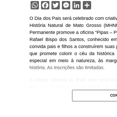
WhatsApp
Facebook
Twitter
Messenger
LinkedIn
Share
O Dia dos Pais será celebrado com criat
História Natural de Mato Grosso (MHN
Permanente promove a oficina “Pipas – Pa
Rafael Bispo dos Santos, conhecido em
convida pais e filhos a construírem suas
que promete colorir o céu da históri
especial em meio à natureza, às marge
história. As inscrições são limitadas.
A oficina começa às 9h30 com uma con
longo da história e sua influência em i
os participantes aprendem técnicas de con
CON
participam de um festival para colocar a
brincadeiras, interação e sorteio de brinde