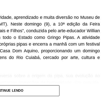
ividade, aprendizado e muita diversão no Museu de
MT). Neste domingo (9), a 10ª edição da Feira
is e Filhos”, conduzida pelo arte-educador Willian
 todo o Estado como Gringo Pipas. A atividade
 próprias pipas e encerra a manhã com um festival
ca Casa Dom Aquino, proporcionando um domingo
ns do Rio Cuiabá, cercado por arte, cultura e
versa sobre a origem da pipa, sua evolução ao
mportantes invenções da humanidade. Em seguida,
fecção, montagem e equilíbrio da pipa e, ao final,
TINUE LENDO
s criações no ar. Durante toda a atividade haverá
s.