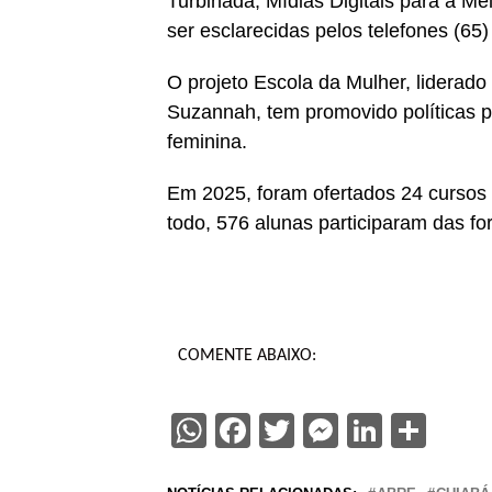
Turbinada, Mídias Digitais para a 
ser esclarecidas pelos telefones (6
O projeto Escola da Mulher, liderado
Suzannah, tem promovido políticas pú
feminina.
Em 2025, foram ofertados 24 cursos d
todo, 576 alunas participaram das f
COMENTE ABAIXO:
WhatsApp
Facebook
Twitter
Messenge
Linked
Sha