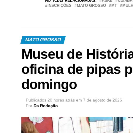
NOTÍCIAS RELACIONADAS:
ABRE
CUIABÁ
INSCRIÇÕES
MATO-GROSSO
MT
MUL
MATO GROSSO
Museu de Históri
oficina de pipas p
domingo
Publicados
20 horas atrás
em
7 de agosto de 2026
Por
Da Redação