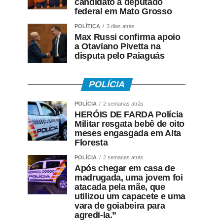
candidato a deputado
federal em Mato Grosso
POLÍTICA
3 dias atrás
Max Russi confirma apoio
a Otaviano Pivetta na
disputa pelo Paiaguás
POLÍCIA
POLÍCIA
2 semanas atrás
HERÓIS DE FARDA Polícia
Militar resgata bebê de oito
meses engasgada em Alta
Floresta
POLÍCIA
2 semanas atrás
Após chegar em casa de
madrugada, uma jovem foi
atacada pela mãe, que
utilizou um capacete e uma
vara de goiabeira para
agredi-la.”