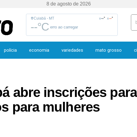
8 de agosto de 2026
Cuiabá - MT
--
°
--
°
∨
∧
--
°C
erro ao carregar
polícia
economia
variedades
mato grosso
c
bá abre inscrições par
os para mulheres