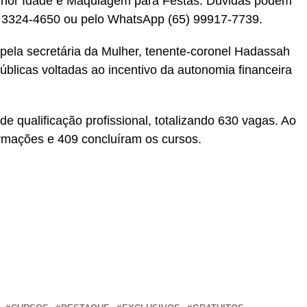
Melhor Idade e Maquiagem para Festas. Dúvidas podem
5) 3324-4650 ou pelo WhatsApp (65) 99917-7739.
 pela secretária da Mulher, tenente-coronel Hadassah
blicas voltadas ao incentivo da autonomia financeira
e qualificação profissional, totalizando 630 vagas. Ao
ormações e 409 concluíram os cursos.
r
In
re