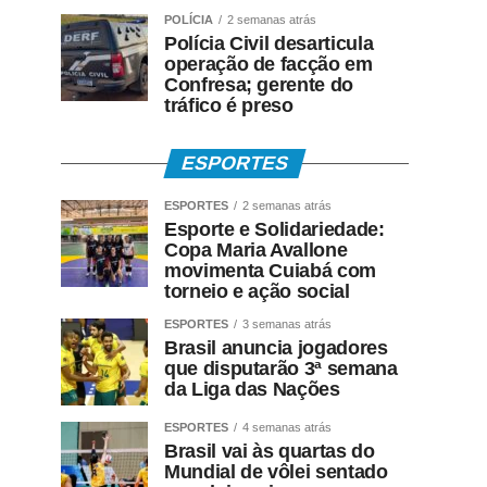
POLÍCIA
2 semanas atrás
Polícia Civil desarticula
operação de facção em
Confresa; gerente do
tráfico é preso
ESPORTES
ESPORTES
2 semanas atrás
Esporte e Solidariedade:
Copa Maria Avallone
movimenta Cuiabá com
torneio e ação social
ESPORTES
3 semanas atrás
Brasil anuncia jogadores
que disputarão 3ª semana
da Liga das Nações
ESPORTES
4 semanas atrás
Brasil vai às quartas do
Mundial de vôlei sentado