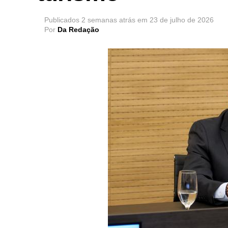
Publicados
2 semanas atrás
em
23 de julho de 2026
Por
Da Redação