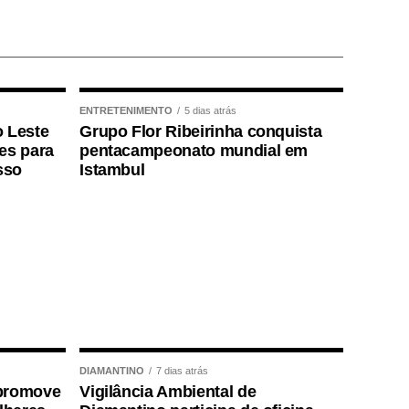
ENTRETENIMENTO
5 dias atrás
o Leste
Grupo Flor Ribeirinha conquista
ões para
pentacampeonato mundial em
sso
Istambul
DIAMANTINO
7 dias atrás
 promove
Vigilância Ambiental de