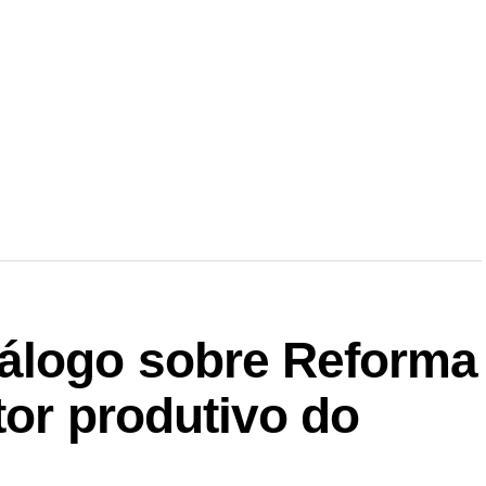
r
In
re
álogo sobre Reforma
tor produtivo do