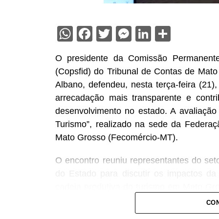
WhatsApp
Facebook
Twitter
Messenger
LinkedIn
Share
O presidente da Comissão Permanente 
(Copsfid) do Tribunal de Contas de Mato
Albano, defendeu, nesta terça-feira (21),
arrecadação mais transparente e contri
desenvolvimento no estado. A avaliação f
Turismo”, realizado na sede da Federa
Mato Grosso (Fecomércio-MT).
O encontro reuniu representantes do seto
do Estado para discutir os impactos da 
cadeia produtiva do turismo em Mato Gross
do TCE-MT, conselheiro Sérgio Ricardo,
CON
sociedade e orientar gestores públicos 