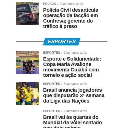
POLÍCIA
2 semanas atrás
Polícia Civil desarticula
operação de facção em
Confresa; gerente do
tráfico é preso
ESPORTES
ESPORTES
2 semanas atrás
Esporte e Solidariedade:
Copa Maria Avallone
movimenta Cuiabá com
torneio e ação social
ESPORTES
3 semanas atrás
Brasil anuncia jogadores
que disputarão 3ª semana
da Liga das Nações
ESPORTES
3 semanas atrás
Brasil vai às quartas do
Mundial de vôlei sentado