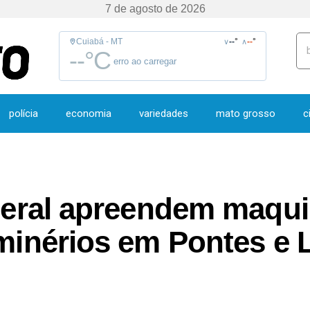
7 de agosto de 2026
Cuiabá - MT
--
°
--
°
∨
∧
--
°C
erro ao carregar
polícia
economia
variedades
mato grosso
c
ederal apreendem maqui
 minérios em Pontes e 