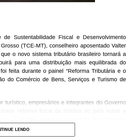
de Sustentabilidade Fiscal e Desenvolvimento
 Grosso (TCE-MT), conselheiro aposentado Valter
 que o novo sistema tributário brasileiro tornará a
buirá para uma distribuição mais equilibrada do
oi feita durante o painel “Reforma Tributária e o
ção do Comércio de Bens, Serviços e Turismo de
r turístico, empresários e integrantes do Governo
maior reforma fiscal da história do país sobre a
o. A iniciativa integra a estratégia do presidente
 de ampliar o diálogo com diferentes setores da
TINUE LENDO
e o setor produtivo sobre os efeitos da Reforma