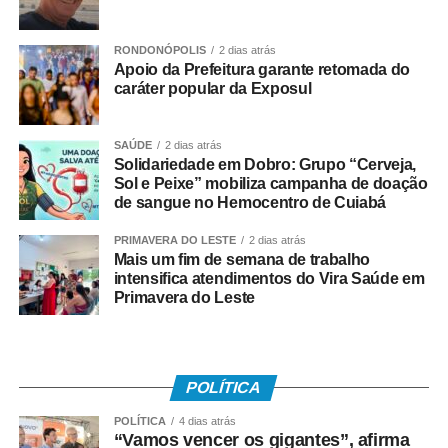
oportunidade de reviver essa lembrança ao lado dos
filhos. A oficina resgata essa tradição, fortalece os
vínculos familiares e mostra que a pipa também é cultura,
RONDONÓPOLIS
2 dias atrás
Apoio da Prefeitura garante retomada do
educação e esporte”, destaca Gringo.
caráter popular da Exposul
*O GRINGO DAS PIPAS*
SAÚDE
2 dias atrás
Da infância humilde ao trabalho que transformou vidas, a
Solidariedade em Dobro: Grupo “Cerveja,
Sol e Peixe” mobiliza campanha de doação
história de Gringo Pipas começou quando ele tinha
de sangue no Hemocentro de Cuiabá
apenas quatro anos de idade. Fascinado pelas pipas,
aprendeu cedo a confeccioná-las e, aos dez anos, já
PRIMAVERA DO LESTE
2 dias atrás
Mais um fim de semana de trabalho
produzia modelos para vender de porta em porta. O que
intensifica atendimentos do Vira Saúde em
começou como uma brincadeira de infância logo se
Primavera do Leste
tornou seu principal lazer e sua fonte de renda.
Foi com a venda de pipas que conseguiu comprar seus
próprios materiais, aperfeiçoar técnicas e transformar uma
POLÍTICA
paixão em profissão. Hoje, além da produção artesanal,
POLÍTICA
4 dias atrás
mantém um ateliê especializado, participa de eventos,
“Vamos vencer os gigantes”, afirma