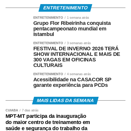
ENTRETENIMENTO
Gringo é um dos principais incentivadores dessa
ENTRETENIMENTO
1 semana atrás
modalidade em Mato Grosso. Presidente da Associação
Grupo Flor Ribeirinha conquista
Mato-Grossense de Pipeiros, ele organiza festivais,
pentacampeonato mundial em
competições e encontros que reúnem praticantes de
Istambul
diferentes idades.
ENTRETENIMENTO
3 semanas atrás
FESTIVAL DE INVERNO 2026 TERÁ
Uma das maiores emoções de sua trajetória aconteceu
SHOW INTERNACIONAL E MAIS DE
300 VAGAS EM OFICINAS
neste ano. Em 2016, sua filha, de apenas seis anos,
CULTURAIS
conquistou o título de campeã mato-grossense de pipa,
reforçando que a paixão pela modalidade atravessa
ENTRETENIMENTO
4 semanas atrás
Acessibilidade na CASACOR SP
gerações.
garante experiência para PCDs
“Nossa luta agora é para que Mato Grosso tenha um
MAIS LIDAS DA SEMANA
Pipódromo. Queremos um espaço seguro onde crianças,
jovens e adultos possam praticar o esporte sem riscos,
CUIABÁ
7 dias atrás
longe da rede elétrica e do trânsito. Também será um
MPT-MT participa da inauguração
local para campeonatos, oficinas, festivais e ações
do maior centro de treinamento em
saúde e segurança do trabalho da
educativas. Estados como São Paulo, Goiás, Espírito