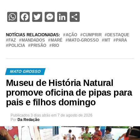
WhatsApp
Facebook
Twitter
Messenger
LinkedIn
Share
NOTÍCIAS RELACIONADAS:
AÇÃO
CUMPRIR
DESTAQUE
FAZ
MANDADOS
MARÉ
MATO-GROSSO
MT
PARA
POLICIA
PRISÃO
RIO
MATO GROSSO
Museu de História Natural
promove oficina de pipas para
pais e filhos domingo
Publicados
3 dias atrás
em
7 de agosto de 2026
Por
Da Redação