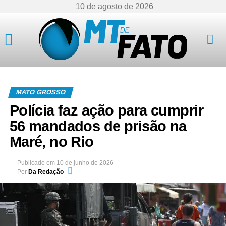
10 de agosto de 2026
Mato Grosso
MATO GROSSO
Polícia faz ação para cumprir
56 mandados de prisão na
Maré, no Rio
Publicado em
10 de junho de 2026
Por
Da Redação