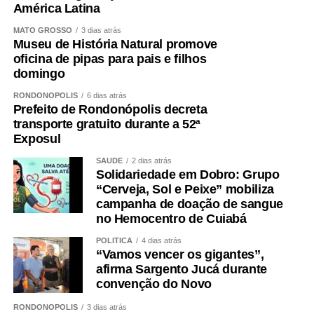
América Latina
Santo e Rio de Janeiro já contam com esses espaços e
conseguiram reduzir acidentes. Mato Grosso também
MATO GROSSO
3 dias atrás
Museu de História Natural promove
merece esse avanço”, defende.
oficina de pipas para pais e filhos
domingo
Segundo ele, o Pipódromo vai além da prática esportiva.
“Quando existe um espaço apropriado, conseguimos
RONDONÓPOLIS
6 dias atrás
Prefeito de Rondonópolis decreta
orientar sobre segurança, combater o uso de linhas
transporte gratuito durante a 52ª
perigosas, preservar essa tradição e fortalecer um esporte
Exposul
que cresce a cada ano. A pipa promove inclusão social,
gera renda para muitas famílias e aproxima pais e filhos
SAÚDE
2 dias atrás
Solidariedade em Dobro: Grupo
por meio de uma atividade saudável.”
“Cerveja, Sol e Peixe” mobiliza
campanha de doação de sangue
*PROGRAMAÇÃO NO MUSEU*
no Hemocentro de Cuiabá
O Museu oferece programação completa para toda a
POLÍTICA
4 dias atrás
“Vamos vencer os gigantes”,
família. Além da oficina, quem visitar o Museu poderá
afirma Sargento Jucá durante
aproveitar a Feira Permanente, realizada das 9h às 17h,
convenção do Novo
com entrada gratuita. O espaço reúne gastronomia
regional, artesanato, produtores da economia criativa,
RONDONÓPOLIS
3 dias atrás