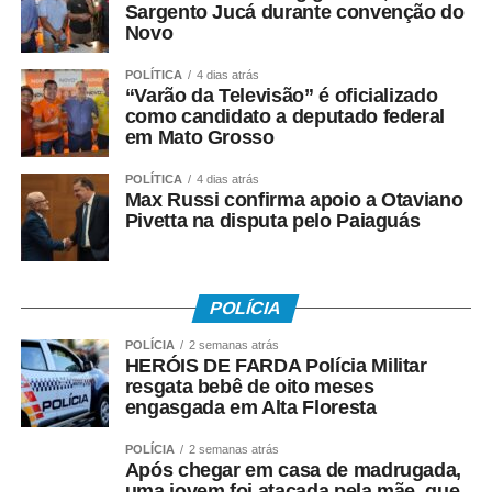
festivais e campeonatos e ministra oficinas em diversas
Sargento Jucá durante convenção do
cidades de Mato Grosso e de outros Estados.
Novo
O trabalho social também nasceu dessa trajetória. Ao
POLÍTICA
4 dias atrás
“Varão da Televisão” é oficializado
perceber o interesse das crianças que viviam nas
como candidato a deputado federal
periferias de Cuiabá, Gringo passou a realizar oficinas
em Mato Grosso
gratuitas em bairros populares e projetos sociais,
ensinando não apenas a construir pipas, mas também
POLÍTICA
4 dias atrás
Max Russi confirma apoio a Otaviano
valores como respeito, disciplina, convivência e
Pivetta na disputa pelo Paiaguás
responsabilidade. Muitas dessas crianças encontraram
na atividade uma alternativa de lazer saudável e alguns
jovens passaram, inclusive, a produzir pipas para
POLÍCIA
complementar a renda familiar.
POLÍCIA
2 semanas atrás
Formado em Educação Física, estudante de Psicologia e
HERÓIS DE FARDA Polícia Militar
resgata bebê de oito meses
reconhecido com o título de Comendador pelo trabalho
engasgada em Alta Floresta
desenvolvido em comunidades, ele transformou a pipa
em uma ferramenta pedagógica. Em suas oficinas, utiliza
POLÍCIA
2 semanas atrás
a atividade para ensinar conteúdos de História,
Após chegar em casa de madrugada,
uma jovem foi atacada pela mãe, que