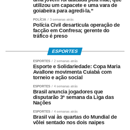
Geografia, Matemática, Física, Arte e Educação Física,
utilizou um capacete e uma vara de
além de promover reflexões sobre bullying, preconceito,
goiabeira para agredi-la.”
cidadania e inclusão social.
POLÍCIA
3 semanas atrás
Polícia Civil desarticula operação de
“A pipa mudou a minha vida. Foi meu brinquedo, meu
facção em Confresa; gerente do
lazer e também meu sustento. Hoje tenho a alegria de
tráfico é preso
devolver isso para outras crianças, mostrando que elas
podem aprender, sonhar e construir oportunidades por
ESPORTES
meio de uma brincadeira tão simples e tão rica
culturalmente”, afirma o arte-educador que utiliza a rede
ESPORTES
2 semanas atrás
Esporte e Solidariedade: Copa Maria
social @grincopipascuiaba, no Instagram.
Avallone movimenta Cuiabá com
torneio e ação social
*DA BRINCADEIRA AO ESPORTE*
ESPORTES
4 semanas atrás
Brasil anuncia jogadores que
Além de símbolo da infância brasileira, a pipa também
disputarão 3ª semana da Liga das
conquistou espaço como modalidade esportiva.
Nações
Atualmente existem campeonatos municipais, estaduais,
ESPORTES
4 semanas atrás
nacionais, sul-americanos e mundiais, reunindo atletas
Brasil vai às quartas do Mundial de
em disputas que avaliam técnica, criatividade,
vôlei sentado nos dois naipes
estabilidade de voo e desempenho.