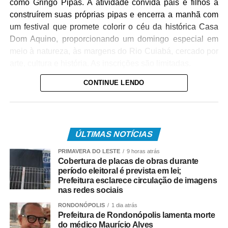
como Gringo Pipas. A atividade convida pais e filhos a
construírem suas próprias pipas e encerra a manhã com
um festival que promete colorir o céu da histórica Casa
Dom Aquino, proporcionando um domingo especial em
meio à natureza, às margens do Rio Cuiabá, cercado por
arte, cultura e história. As inscrições são limitadas.
CONTINUE LENDO
A oficina começa às 9h30 com uma conversa sobre a
origem da pipa, sua evolução ao longo da história e sua
influência em importantes invenções da humanidade. Em
seguida, os participantes aprendem técnicas de
ÚLTIMAS NOTÍCIAS
confecção, montagem e equilíbrio da pipa e, ao final,
participam de um festival para colocar as criações no ar.
PRIMAVERA DO LESTE
9 horas atrás
Durante toda a atividade haverá brincadeiras, interação e
Cobertura de placas de obras durante
período eleitoral é prevista em lei;
sorteio de brindes.
Prefeitura esclarece circulação de imagens
nas redes sociais
“Mais do que ensinar a fazer uma pipa, queremos
proporcionar um momento em família. Muitos pais
RONDONÓPOLIS
1 dia atrás
Prefeitura de Rondonópolis lamenta morte
brincavam de pipa quando eram crianças e agora terão a
do médico Maurício Alves