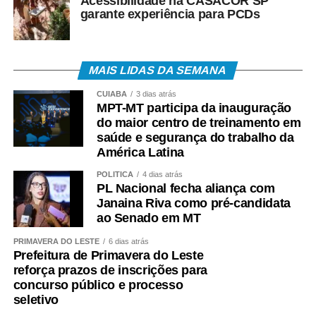
Acessibilidade na CASACOR SP
Eventos e Afins de Mato Grosso (Sindieventos-MT), o
garante experiência para PCDs
evento também contou com a participação do auditor e
Secretário Executivo da Copsfid, Flávio Vieira, do Auditor
e Secretário Adjunto do Núcleo de Políticas Públicas do
MAIS LIDAS DA SEMANA
TCE/MT, Joel Bino, do presidente da Fecomércio, Tião da
Zaeli, da Deputada Estadual Janaína Riva, do secretário-
CUIABÁ
3 dias atrás
MPT-MT participa da inauguração
adjunto de Turismo do Estado, Luis Carlos Nigro, e do
do maior centro de treinamento em
Prefeito de Diamantino, Chico Mendes.
saúde e segurança do trabalho da
América Latina
COMENTE ABAIXO:
POLÍTICA
4 dias atrás
PL Nacional fecha aliança com
WhatsApp
Facebook
Twitter
Messenger
LinkedIn
Share
Janaina Riva como pré-candidata
ao Senado em MT
PRIMAVERA DO LESTE
6 dias atrás
Prefeitura de Primavera do Leste
reforça prazos de inscrições para
concurso público e processo
seletivo