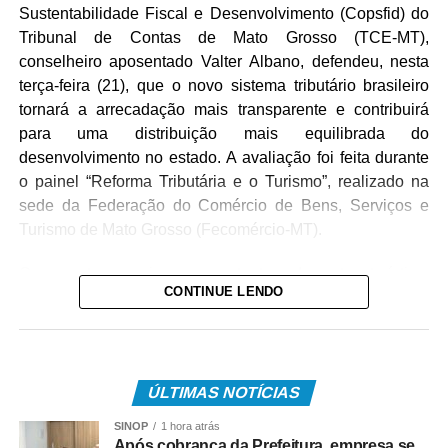
Sustentabilidade Fiscal e Desenvolvimento (Copsfid) do
Tribunal de Contas de Mato Grosso (TCE-MT),
conselheiro aposentado Valter Albano, defendeu, nesta
terça-feira (21), que o novo sistema tributário brasileiro
tornará a arrecadação mais transparente e contribuirá
para uma distribuição mais equilibrada do
desenvolvimento no estado. A avaliação foi feita durante
o painel “Reforma Tributária e o Turismo”, realizado na
sede da Federação do Comércio de Bens, Serviços e
Turismo de Mato Grosso (Fecomércio-MT).
O encontro reuniu representantes do setor turístico,
CONTINUE LENDO
empresários e integrantes do Governo do Estado para
discutir os impactos da maior reforma fiscal da história do
país sobre a cadeia produtiva do turismo em Mato
Grosso. A iniciativa integra a estratégia do presidente do
ÚLTIMAS NOTÍCIAS
TCE-MT, conselheiro Sérgio Ricardo, de ampliar o
diálogo com diferentes setores da sociedade e orientar
SINOP
1 hora atrás
gestores públicos e o setor produtivo sobre os efeitos da
Após cobrança da Prefeitura, empresa se