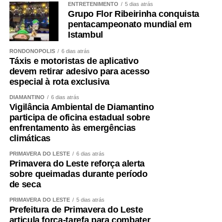
ENTRETENIMENTO
5 dias atrás
Grupo Flor Ribeirinha conquista
pentacampeonato mundial em
Istambul
RONDONÓPOLIS
6 dias atrás
Táxis e motoristas de aplicativo
devem retirar adesivo para acesso
especial à rota exclusiva
DIAMANTINO
6 dias atrás
Vigilância Ambiental de Diamantino
participa de oficina estadual sobre
enfrentamento às emergências
climáticas
PRIMAVERA DO LESTE
6 dias atrás
Primavera do Leste reforça alerta
sobre queimadas durante período
de seca
PRIMAVERA DO LESTE
5 dias atrás
Prefeitura de Primavera do Leste
articula força-tarefa para combater