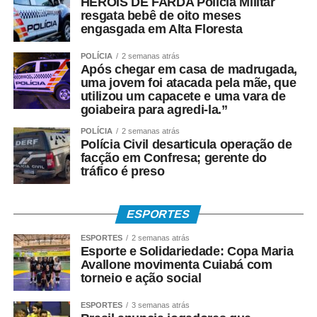
HERÓIS DE FARDA Polícia Militar
produtos turísticos e fortalecer nossos destinos.”
resgata bebê de oito meses
engasgada em Alta Floresta
Durante o painel, os consultores da Copsfid Coltri Junior
POLÍCIA
2 semanas atrás
e Ilson Sanches abordaram o tema “Reforma Tributária:
Após chegar em casa de madrugada,
impactos e desafios nos municípios com potencial
uma jovem foi atacada pela mãe, que
turístico do estado”.
utilizou um capacete e uma vara de
goiabeira para agredi-la.”
Especialista em Direito Empresarial e Processual, Ilson
POLÍCIA
2 semanas atrás
Sanches explicou que, por determinação do presidente
Polícia Civil desarticula operação de
facção em Confresa; gerente do
do TCE-MT, conselheiro Sérgio Ricardo, o Tribunal
tráfico é preso
ampliou sua atuação orientativa para apoiar o estado e os
municípios na adaptação ao novo sistema tributário.
ESPORTES
“Na Comissão, desenvolvemos um trabalho de
ESPORTES
2 semanas atrás
orientação, oferecendo estudos, diagnósticos e subsídios
Esporte e Solidariedade: Copa Maria
para o aperfeiçoamento das políticas públicas. Nosso
Avallone movimenta Cuiabá com
objetivo é ampliar o conhecimento sobre a Reforma
torneio e ação social
Tributária e mostrar as potencialidades dos municípios
ESPORTES
3 semanas atrás
para se adaptarem ao novo modelo, cuja transição