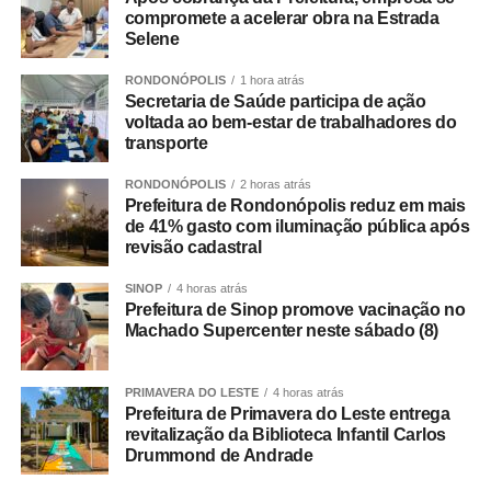
compromete a acelerar obra na Estrada
Reforma Tributária e seus reflexos no desenvolvimento
Selene
econômico do estado.
RONDONÓPOLIS
1 hora atrás
Para Albano, o novo modelo representa um avanço na
Secretaria de Saúde participa de ação
transparência do sistema tributário e na promoção de um
voltada ao bem-estar de trabalhadores do
transporte
ambiente econômico mais justo. “Passamos a ter um
sistema tributário transparente, verdadeiro, em que quem
RONDONÓPOLIS
2 horas atrás
age corretamente paga e quem agia de forma incorreta
Prefeitura de Rondonópolis reduz em mais
também terá que pagar. Isso, na minha avaliação,
de 41% gasto com iluminação pública após
revisão cadastral
democratiza o ambiente econômico.”
SINOP
4 horas atrás
O presidente da Copsfid também ressaltou o papel
Prefeitura de Sinop promove vacinação no
orientativo do Tribunal de Contas durante o período de
Machado Supercenter neste sábado (8)
transição. “Nossa atuação tem sido voltada,
principalmente, às prefeituras e aos seus órgãos de
PRIMAVERA DO LESTE
4 horas atrás
desenvolvimento econômico. Temos procurado mostrar
Prefeitura de Primavera do Leste entrega
que a Reforma Tributária apresenta mais pontos positivos
revitalização da Biblioteca Infantil Carlos
Drummond de Andrade
do que negativos.”