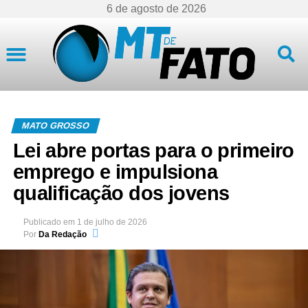
6 de agosto de 2026
Mato Grosso
MATO GROSSO
Lei abre portas para o primeiro
emprego e impulsiona
qualificação dos jovens
Publicado em
1 de julho de 2026
Por
Da Redação