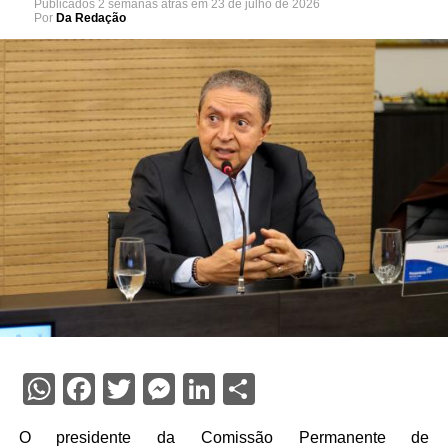
Publicados
2 semanas atrás
em
23 de julho de 2026
Por
Da Redação
WhatsApp
Facebook
Twitter
Messenger
LinkedIn
Share
O presidente da Comissão Permanente de