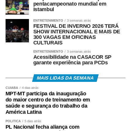
pentacampeonato mundial em
cenário, o turismo torna-se um elemento importante para
Istambul
fortalecer a economia local e mitigar possíveis perdas de
receita”, pontuou.
ENTRETENIMENTO
3 semanas atrás
FESTIVAL DE INVERNO 2026 TERÁ
SHOW INTERNACIONAL E MAIS DE
Promovido pelo Cetur em parceria com a Secretaria de
300 VAGAS EM OFICINAS
Estado de Desenvolvimento Econômico (Sedec-MT), o
CULTURAIS
Sindicato de Hotéis, Restaurantes, Bares e Similares de
ENTRETENIMENTO
3 semanas atrás
Mato Grosso (SHRBS-MT) e o Sindicato de Empresas de
Acessibilidade na CASACOR SP
Eventos e Afins de Mato Grosso (Sindieventos-MT), o
garante experiência para PCDs
evento também contou com a participação do auditor e
Secretário Executivo da Copsfid, Flávio Vieira, do Auditor
MAIS LIDAS DA SEMANA
e Secretário Adjunto do Núcleo de Políticas Públicas do
CUIABÁ
4 dias atrás
TCE/MT, Joel Bino, do presidente da Fecomércio, Tião da
MPT-MT participa da inauguração
Zaeli, da Deputada Estadual Janaína Riva, do secretário-
do maior centro de treinamento em
adjunto de Turismo do Estado, Luis Carlos Nigro, e do
saúde e segurança do trabalho da
Prefeito de Diamantino, Chico Mendes.
América Latina
POLÍTICA
5 dias atrás
COMENTE ABAIXO:
PL Nacional fecha aliança com