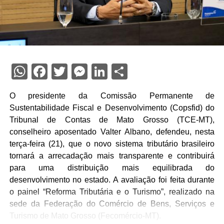
WhatsApp
Facebook
Twitter
Messenger
LinkedIn
Share
O presidente da Comissão Permanente de
Sustentabilidade Fiscal e Desenvolvimento (Copsfid) do
Tribunal de Contas de Mato Grosso (TCE-MT),
conselheiro aposentado Valter Albano, defendeu, nesta
terça-feira (21), que o novo sistema tributário brasileiro
tornará a arrecadação mais transparente e contribuirá
para uma distribuição mais equilibrada do
desenvolvimento no estado. A avaliação foi feita durante
o painel “Reforma Tributária e o Turismo”, realizado na
sede da Federação do Comércio de Bens, Serviços e
Turismo de Mato Grosso (Fecomércio-MT).