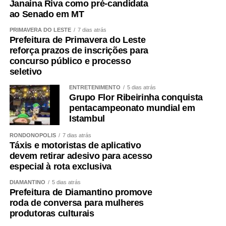
Janaina Riva como pré-candidata
ao Senado em MT
WhatsApp
Facebook
Twitter
Messenger
LinkedIn
Share
PRIMAVERA DO LESTE
7 dias atrás
Prefeitura de Primavera do Leste
reforça prazos de inscrições para
concurso público e processo
seletivo
ENTRETENIMENTO
5 dias atrás
Grupo Flor Ribeirinha conquista
pentacampeonato mundial em
Istambul
RONDONÓPOLIS
7 dias atrás
Táxis e motoristas de aplicativo
devem retirar adesivo para acesso
especial à rota exclusiva
DIAMANTINO
5 dias atrás
Prefeitura de Diamantino promove
roda de conversa para mulheres
produtoras culturais