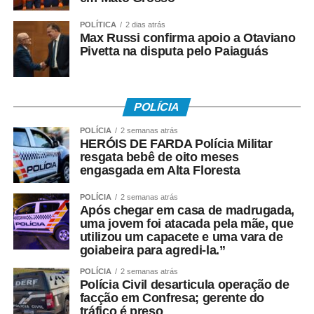
Hospitalidade da Fecomércio-MT (Cetur), Jaime
Okamura, anfitrião do evento, destacou que as mudanças
POLÍTICA
2 dias atrás
exigirão maior integração entre os segmentos da cadeia
Max Russi confirma apoio a Otaviano
Pivetta na disputa pelo Paiaguás
produtiva do turismo. “O turismo depende diretamente de
setores como transporte aéreo, hospedagem,
alimentação e bebidas. Qualquer alteração nos custos
dessas atividades impactará diretamente o setor. Todos
POLÍCIA
os estados disputarão turistas, investimentos e eventos.
POLÍCIA
2 semanas atrás
Por isso, precisamos nos preparar, desenvolver novos
HERÓIS DE FARDA Polícia Militar
produtos turísticos e fortalecer nossos destinos.”
resgata bebê de oito meses
engasgada em Alta Floresta
Durante o painel, os consultores da Copsfid Coltri Junior
POLÍCIA
2 semanas atrás
e Ilson Sanches abordaram o tema “Reforma Tributária:
Após chegar em casa de madrugada,
impactos e desafios nos municípios com potencial
uma jovem foi atacada pela mãe, que
turístico do estado”.
utilizou um capacete e uma vara de
goiabeira para agredi-la.”
Especialista em Direito Empresarial e Processual, Ilson
POLÍCIA
2 semanas atrás
Sanches explicou que, por determinação do presidente
Polícia Civil desarticula operação de
facção em Confresa; gerente do
do TCE-MT, conselheiro Sérgio Ricardo, o Tribunal
tráfico é preso