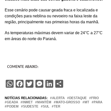
Esse cenário pode causar geada fraca e localizada e
condições para neblina ou nevoeiro na faixa leste da
região, principalmente nas primeiras horas da manhã.
As temperaturas máximas devem variar de 24°C a 27°C
em áreas do norte do Paraná.
COMENTE ABAIXO:
WhatsApp
Facebook
Twitter
Messenger
LinkedIn
Share
NOTÍCIAS RELACIONADAS:
ALERTA
DESTAQUE
FRIO
GEADA
INMET
MANTÉM
MATO-GROSSO
MT
PARA
PODEM
SUDESTE
SUL
TER