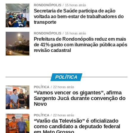
RONDONÓPOLIS
15 horas atrás
O presidente da Copsfid também ressaltou o papel
Secretaria de Saúde participa de ação
orientativo do Tribunal de Contas durante o período de
voltada ao bem-estar de trabalhadores do
transporte
transição. “Nossa atuação tem sido voltada,
principalmente, às prefeituras e aos seus órgãos de
RONDONÓPOLIS
16 horas atrás
desenvolvimento econômico. Temos procurado mostrar
Prefeitura de Rondonópolis reduz em mais
que a Reforma Tributária apresenta mais pontos positivos
de 41% gasto com iluminação pública após
revisão cadastral
do que negativos.”
Segundo ele, o novo modelo também pode contribuir
para reduzir desigualdades regionais e ampliar
POLÍTICA
oportunidades de crescimento. “Mato Grosso possui uma
riqueza amplamente reconhecida, mas que ainda está
POLÍTICA
22 horas atrás
“Vamos vencer os gigantes”, afirma
concentrada nas mãos de poucos. O grande desafio é
Sargento Jucá durante convenção do
distribuir esse desenvolvimento e a Reforma Tributária
Novo
pode ser um importante instrumento para alcançar esse
objetivo.”
POLÍTICA
22 horas atrás
“Varão da Televisão” é oficializado
como candidato a deputado federal
O presidente do Conselho Empresarial de Turismo e
em Mato Grosso