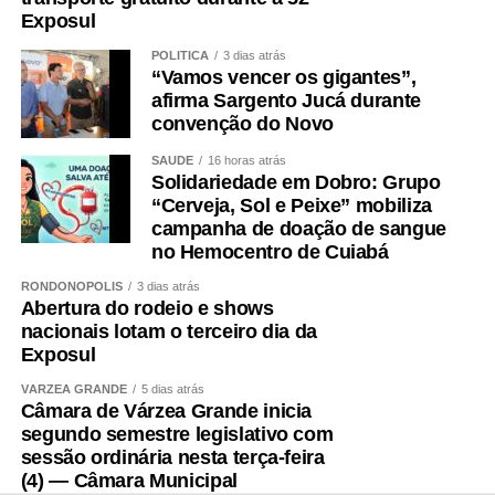
Exposul
O Museu oferece programação completa para toda a
POLÍTICA
3 dias atrás
família. Além da oficina, quem visitar o Museu poderá
“Vamos vencer os gigantes”,
aproveitar a Feira Permanente, realizada das 9h às 17h,
afirma Sargento Jucá durante
com entrada gratuita. O espaço reúne gastronomia
convenção do Novo
regional, artesanato, produtores da economia criativa,
SAÚDE
16 horas atrás
bingo e atrações culturais em um ambiente integrado à
Solidariedade em Dobro: Grupo
natureza.
“Cerveja, Sol e Peixe” mobiliza
campanha de doação de sangue
As crianças também poderão brincar no playground,
no Hemocentro de Cuiabá
participar das atividades de desenho e pintura junto ao
RONDONÓPOLIS
3 dias atrás
painel “Traços do Tempo”, criado pelo artista Babu78
Abertura do rodeio e shows
durante as comemorações dos 20 anos do Museu, além
nacionais lotam o terceiro dia da
Exposul
de explorar os jardins da histórica Casa Dom Aquino.
VÁRZEA GRANDE
5 dias atrás
Os visitantes ainda podem conhecer a exposição
Câmara de Várzea Grande inicia
permanente do Museu, formada por fósseis, vestígios
segundo semestre legislativo com
arqueológicos e antropológicos que contam a formação
sessão ordinária nesta terça-feira
(4) — Câmara Municipal
natural e humana de Mato Grosso, além da cafeteria, loja