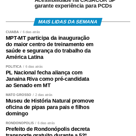
“Nossa luta agora é para que Mato Grosso tenha um
garante experiência para PCDs
Pipódromo. Queremos um espaço seguro onde crianças,
jovens e adultos possam praticar o esporte sem riscos,
MAIS LIDAS DA SEMANA
longe da rede elétrica e do trânsito. Também será um
CUIABÁ
6 dias atrás
local para campeonatos, oficinas, festivais e ações
MPT-MT participa da inauguração
educativas. Estados como São Paulo, Goiás, Espírito
do maior centro de treinamento em
Santo e Rio de Janeiro já contam com esses espaços e
saúde e segurança do trabalho da
conseguiram reduzir acidentes. Mato Grosso também
América Latina
merece esse avanço”, defende.
POLÍTICA
6 dias atrás
PL Nacional fecha aliança com
Segundo ele, o Pipódromo vai além da prática esportiva.
Janaina Riva como pré-candidata
“Quando existe um espaço apropriado, conseguimos
ao Senado em MT
orientar sobre segurança, combater o uso de linhas
MATO GROSSO
2 dias atrás
perigosas, preservar essa tradição e fortalecer um esporte
Museu de História Natural promove
que cresce a cada ano. A pipa promove inclusão social,
oficina de pipas para pais e filhos
gera renda para muitas famílias e aproxima pais e filhos
domingo
por meio de uma atividade saudável.”
RONDONÓPOLIS
6 dias atrás
Prefeito de Rondonópolis decreta
*PROGRAMAÇÃO NO MUSEU*
transporte gratuito durante a 52ª