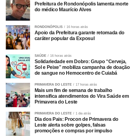
Durante toda a atividade haverá brincadeiras, interação e
Prefeitura de Rondonópolis lamenta morte
do médico Maurício Alves
sorteio de brindes.
“Mais do que ensinar a fazer uma pipa, queremos
RONDONÓPOLIS
16 horas atrás
proporcionar um momento em família. Muitos pais
Apoio da Prefeitura garante retomada do
brincavam de pipa quando eram crianças e agora terão a
caráter popular da Exposul
oportunidade de reviver essa lembrança ao lado dos
filhos. A oficina resgata essa tradição, fortalece os
SAÚDE
16 horas atrás
vínculos familiares e mostra que a pipa também é cultura,
Solidariedade em Dobro: Grupo “Cerveja,
educação e esporte”, destaca Gringo.
Sol e Peixe” mobiliza campanha de doação
de sangue no Hemocentro de Cuiabá
*O GRINGO DAS PIPAS*
PRIMAVERA DO LESTE
17 horas atrás
Mais um fim de semana de trabalho
Da infância humilde ao trabalho que transformou vidas, a
intensifica atendimentos do Vira Saúde em
história de Gringo Pipas começou quando ele tinha
Primavera do Leste
apenas quatro anos de idade. Fascinado pelas pipas,
PRIMAVERA DO LESTE
1 dia atrás
aprendeu cedo a confeccioná-las e, aos dez anos, já
Dia dos Pais: Procon de Primavera do
produzia modelos para vender de porta em porta. O que
Leste alerta sobre golpes, falsas
começou como uma brincadeira de infância logo se
promoções e compras por impulso