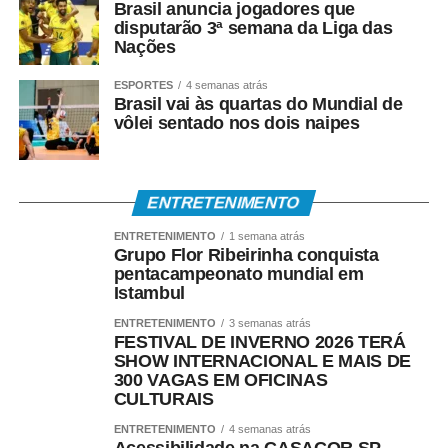
Brasil anuncia jogadores que
Além de símbolo da infância brasileira, a pipa também
disputarão 3ª semana da Liga das
conquistou espaço como modalidade esportiva.
Nações
Atualmente existem campeonatos municipais, estaduais,
ESPORTES
4 semanas atrás
nacionais, sul-americanos e mundiais, reunindo atletas
Brasil vai às quartas do Mundial de
em disputas que avaliam técnica, criatividade,
vôlei sentado nos dois naipes
estabilidade de voo e desempenho.
Gringo é um dos principais incentivadores dessa
ENTRETENIMENTO
modalidade em Mato Grosso. Presidente da Associação
Mato-Grossense de Pipeiros, ele organiza festivais,
ENTRETENIMENTO
1 semana atrás
Grupo Flor Ribeirinha conquista
competições e encontros que reúnem praticantes de
pentacampeonato mundial em
diferentes idades.
Istambul
Uma das maiores emoções de sua trajetória aconteceu
ENTRETENIMENTO
3 semanas atrás
FESTIVAL DE INVERNO 2026 TERÁ
neste ano. Em 2016, sua filha, de apenas seis anos,
SHOW INTERNACIONAL E MAIS DE
conquistou o título de campeã mato-grossense de pipa,
300 VAGAS EM OFICINAS
reforçando que a paixão pela modalidade atravessa
CULTURAIS
gerações.
ENTRETENIMENTO
4 semanas atrás
Acessibilidade na CASACOR SP