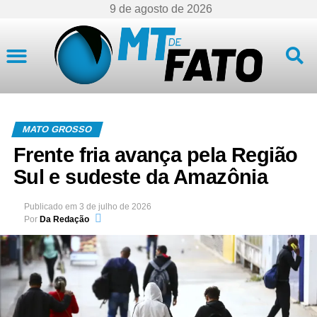
9 de agosto de 2026
Mato Grosso
MATO GROSSO
Frente fria avança pela Região
Sul e sudeste da Amazônia
Publicado em
3 de julho de 2026
Por
Da Redação