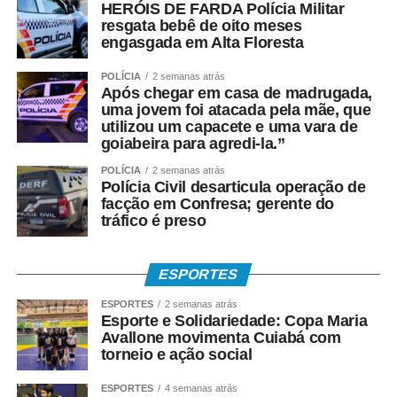
HERÓIS DE FARDA Polícia Militar
Formado em Educação Física, estudante de Psicologia e
resgata bebê de oito meses
engasgada em Alta Floresta
reconhecido com o título de Comendador pelo trabalho
desenvolvido em comunidades, ele transformou a pipa
POLÍCIA
2 semanas atrás
em uma ferramenta pedagógica. Em suas oficinas, utiliza
Após chegar em casa de madrugada,
a atividade para ensinar conteúdos de História,
uma jovem foi atacada pela mãe, que
utilizou um capacete e uma vara de
Geografia, Matemática, Física, Arte e Educação Física,
goiabeira para agredi-la.”
além de promover reflexões sobre bullying, preconceito,
cidadania e inclusão social.
POLÍCIA
2 semanas atrás
Polícia Civil desarticula operação de
facção em Confresa; gerente do
“A pipa mudou a minha vida. Foi meu brinquedo, meu
tráfico é preso
lazer e também meu sustento. Hoje tenho a alegria de
devolver isso para outras crianças, mostrando que elas
podem aprender, sonhar e construir oportunidades por
ESPORTES
meio de uma brincadeira tão simples e tão rica
ESPORTES
2 semanas atrás
culturalmente”, afirma o arte-educador que utiliza a rede
Esporte e Solidariedade: Copa Maria
Avallone movimenta Cuiabá com
social @grincopipascuiaba, no Instagram.
torneio e ação social
*DA BRINCADEIRA AO ESPORTE*
ESPORTES
4 semanas atrás