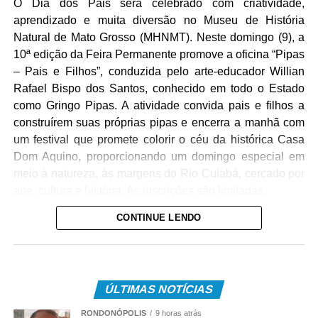
O Dia dos Pais será celebrado com criatividade,
aprendizado e muita diversão no Museu de História
Natural de Mato Grosso (MHNMT). Neste domingo (9), a
10ª edição da Feira Permanente promove a oficina “Pipas
– Pais e Filhos”, conduzida pelo arte-educador Willian
Rafael Bispo dos Santos, conhecido em todo o Estado
como Gringo Pipas. A atividade convida pais e filhos a
construírem suas próprias pipas e encerra a manhã com
um festival que promete colorir o céu da histórica Casa
Dom Aquino, proporcionando um domingo especial em
meio à natureza, às margens do Rio Cuiabá, cercado por
arte, cultura e história. As inscrições são limitadas.
CONTINUE LENDO
A oficina começa às 9h30 com uma conversa sobre a
origem da pipa, sua evolução ao longo da história e sua
influência em importantes invenções da humanidade. Em
seguida, os participantes aprendem técnicas de
ÚLTIMAS NOTÍCIAS
confecção, montagem e equilíbrio da pipa e, ao final,
participam de um festival para colocar as criações no ar.
RONDONÓPOLIS
9 horas atrás