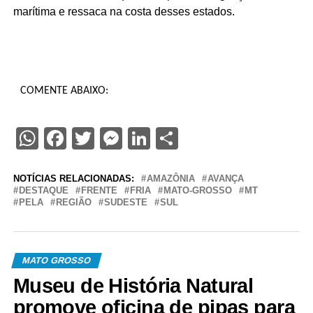
marítima e ressaca na costa desses estados.
COMENTE ABAIXO:
WhatsApp
Facebook
Twitter
Messenger
LinkedIn
Share
NOTÍCIAS RELACIONADAS:
AMAZÔNIA
AVANÇA
DESTAQUE
FRENTE
FRIA
MATO-GROSSO
MT
PELA
REGIÃO
SUDESTE
SUL
MATO GROSSO
Museu de História Natural
promove oficina de pipas para