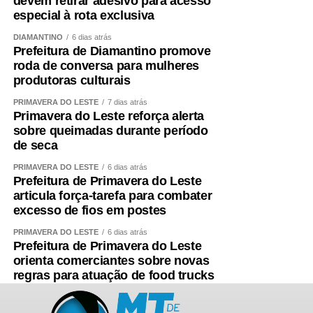
devem retirar adesivo para acesso
“Quando existe um espaço apropriado, conseguimos
especial à rota exclusiva
orientar sobre segurança, combater o uso de linhas
perigosas, preservar essa tradição e fortalecer um esporte
DIAMANTINO
6 dias atrás
Prefeitura de Diamantino promove
que cresce a cada ano. A pipa promove inclusão social,
roda de conversa para mulheres
gera renda para muitas famílias e aproxima pais e filhos
produtoras culturais
por meio de uma atividade saudável.”
PRIMAVERA DO LESTE
7 dias atrás
Primavera do Leste reforça alerta
*PROGRAMAÇÃO NO MUSEU*
sobre queimadas durante período
de seca
O Museu oferece programação completa para toda a
família. Além da oficina, quem visitar o Museu poderá
PRIMAVERA DO LESTE
6 dias atrás
Prefeitura de Primavera do Leste
aproveitar a Feira Permanente, realizada das 9h às 17h,
articula força-tarefa para combater
com entrada gratuita. O espaço reúne gastronomia
excesso de fios em postes
regional, artesanato, produtores da economia criativa,
bingo e atrações culturais em um ambiente integrado à
PRIMAVERA DO LESTE
6 dias atrás
Prefeitura de Primavera do Leste
natureza.
orienta comerciantes sobre novas
regras para atuação de food trucks
As crianças também poderão brincar no playground,
participar das atividades de desenho e pintura junto ao
painel “Traços do Tempo”, criado pelo artista Babu78