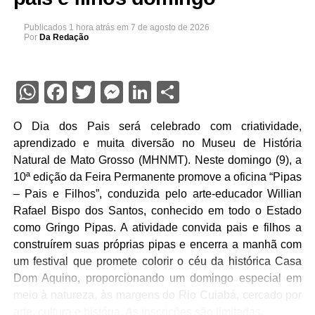
Publicados
1 hora atrás
em
7 de agosto de 2026
Por
Da Redação
WhatsApp
Facebook
Twitter
Messenger
LinkedIn
Share
O Dia dos Pais será celebrado com criatividade,
aprendizado e muita diversão no Museu de História
Natural de Mato Grosso (MHNMT). Neste domingo (9), a
10ª edição da Feira Permanente promove a oficina “Pipas
– Pais e Filhos”, conduzida pelo arte-educador Willian
Rafael Bispo dos Santos, conhecido em todo o Estado
como Gringo Pipas. A atividade convida pais e filhos a
construírem suas próprias pipas e encerra a manhã com
um festival que promete colorir o céu da histórica Casa
Dom Aquino, proporcionando um domingo especial em
meio à natureza, às margens do Rio Cuiabá, cercado por
arte, cultura e história. As inscrições são limitadas.