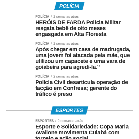
gratuitas em bairros populares e projetos sociais,
POLÍCIA
ensinando não apenas a construir pipas, mas também
POLÍCIA
2 semanas atrás
valores como respeito, disciplina, convivência e
HERÓIS DE FARDA Polícia Militar
responsabilidade. Muitas dessas crianças encontraram
resgata bebê de oito meses
na atividade uma alternativa de lazer saudável e alguns
engasgada em Alta Floresta
jovens passaram, inclusive, a produzir pipas para
POLÍCIA
2 semanas atrás
complementar a renda familiar.
Após chegar em casa de madrugada,
uma jovem foi atacada pela mãe, que
utilizou um capacete e uma vara de
Formado em Educação Física, estudante de Psicologia e
goiabeira para agredi-la.”
reconhecido com o título de Comendador pelo trabalho
desenvolvido em comunidades, ele transformou a pipa
POLÍCIA
2 semanas atrás
Polícia Civil desarticula operação de
em uma ferramenta pedagógica. Em suas oficinas, utiliza
facção em Confresa; gerente do
a atividade para ensinar conteúdos de História,
tráfico é preso
Geografia, Matemática, Física, Arte e Educação Física,
além de promover reflexões sobre bullying, preconceito,
ESPORTES
cidadania e inclusão social.
ESPORTES
2 semanas atrás
Esporte e Solidariedade: Copa Maria
“A pipa mudou a minha vida. Foi meu brinquedo, meu
Avallone movimenta Cuiabá com
lazer e também meu sustento. Hoje tenho a alegria de
torneio e ação social