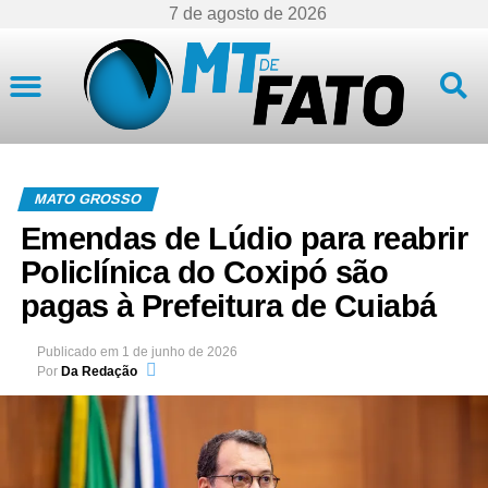
7 de agosto de 2026
Mato Grosso
MATO GROSSO
Emendas de Lúdio para reabrir
Policlínica do Coxipó são
pagas à Prefeitura de Cuiabá
Publicado em
1 de junho de 2026
Por
Da Redação