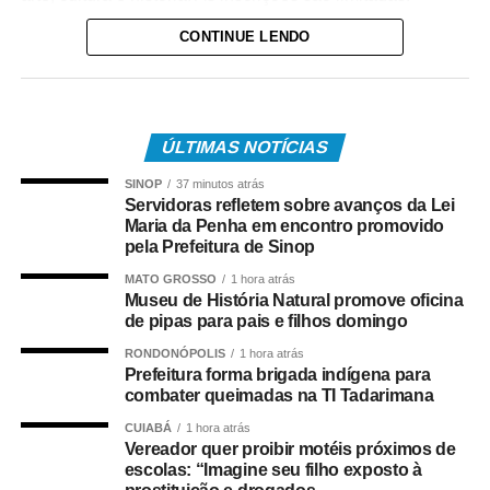
CONTINUE LENDO
A oficina começa às 9h30 com uma conversa sobre a
origem da pipa, sua evolução ao longo da história e sua
influência em importantes invenções da humanidade. Em
seguida, os participantes aprendem técnicas de
ÚLTIMAS NOTÍCIAS
confecção, montagem e equilíbrio da pipa e, ao final,
participam de um festival para colocar as criações no ar.
SINOP
37 minutos atrás
Durante toda a atividade haverá brincadeiras, interação e
Servidoras refletem sobre avanços da Lei
Maria da Penha em encontro promovido
sorteio de brindes.
pela Prefeitura de Sinop
“Mais do que ensinar a fazer uma pipa, queremos
MATO GROSSO
1 hora atrás
Museu de História Natural promove oficina
proporcionar um momento em família. Muitos pais
de pipas para pais e filhos domingo
brincavam de pipa quando eram crianças e agora terão a
oportunidade de reviver essa lembrança ao lado dos
RONDONÓPOLIS
1 hora atrás
Prefeitura forma brigada indígena para
filhos. A oficina resgata essa tradição, fortalece os
combater queimadas na TI Tadarimana
vínculos familiares e mostra que a pipa também é cultura,
CUIABÁ
1 hora atrás
educação e esporte”, destaca Gringo.
Vereador quer proibir motéis próximos de
escolas: “Imagine seu filho exposto à
*O GRINGO DAS PIPAS*