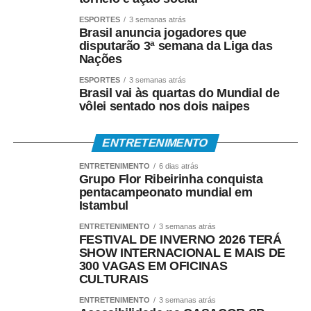
devolver isso para outras crianças, mostrando que elas
ESPORTES
3 semanas atrás
podem aprender, sonhar e construir oportunidades por
Brasil anuncia jogadores que
meio de uma brincadeira tão simples e tão rica
disputarão 3ª semana da Liga das
culturalmente”, afirma o arte-educador que utiliza a rede
Nações
social @grincopipascuiaba, no Instagram.
ESPORTES
3 semanas atrás
Brasil vai às quartas do Mundial de
*DA BRINCADEIRA AO ESPORTE*
vôlei sentado nos dois naipes
Além de símbolo da infância brasileira, a pipa também
ENTRETENIMENTO
conquistou espaço como modalidade esportiva.
ENTRETENIMENTO
6 dias atrás
Atualmente existem campeonatos municipais, estaduais,
Grupo Flor Ribeirinha conquista
nacionais, sul-americanos e mundiais, reunindo atletas
pentacampeonato mundial em
em disputas que avaliam técnica, criatividade,
Istambul
estabilidade de voo e desempenho.
ENTRETENIMENTO
3 semanas atrás
FESTIVAL DE INVERNO 2026 TERÁ
Gringo é um dos principais incentivadores dessa
SHOW INTERNACIONAL E MAIS DE
300 VAGAS EM OFICINAS
modalidade em Mato Grosso. Presidente da Associação
CULTURAIS
Mato-Grossense de Pipeiros, ele organiza festivais,
competições e encontros que reúnem praticantes de
ENTRETENIMENTO
3 semanas atrás