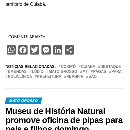
território de Cuiabá.
COMENTE ABAIXO:
WhatsApp
Facebook
Twitter
Messenger
LinkedIn
Share
NOTÍCIAS RELACIONADAS:
COXIPÓ
CUIABÁ
DESTAQUE
EMENDAS
LÚDIO
MATO-GROSSO
MT
PAGAS
PARA
POLICLÍNICA
PREFEITURA
REABRIR
SÃO
MATO GROSSO
Museu de História Natural
promove oficina de pipas para
pais e filhos domingo