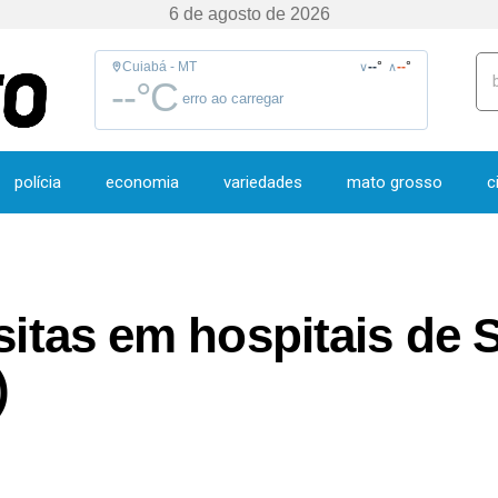
6 de agosto de 2026
Cuiabá - MT
--
°
--
°
∨
∧
--
°C
erro ao carregar
polícia
economia
variedades
mato grosso
c
sitas em hospitais de 
)