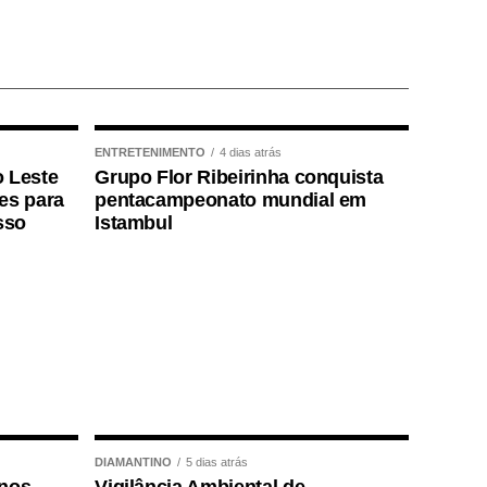
ENTRETENIMENTO
4 dias atrás
o Leste
Grupo Flor Ribeirinha conquista
ões para
pentacampeonato mundial em
sso
Istambul
DIAMANTINO
5 dias atrás