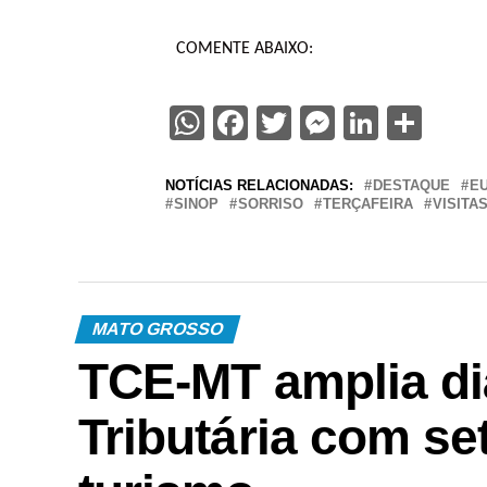
COMENTE ABAIXO:
WhatsApp
Facebook
Twitter
Messenge
Linked
Sha
NOTÍCIAS RELACIONADAS:
DESTAQUE
E
SINOP
SORRISO
TERÇAFEIRA
VISITA
MATO GROSSO
TCE-MT amplia di
Tributária com se