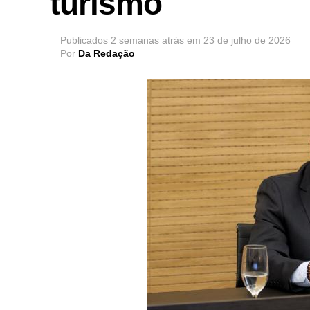
turismo
Publicados
2 semanas atrás
em
23 de julho de 2026
Por
Da Redação