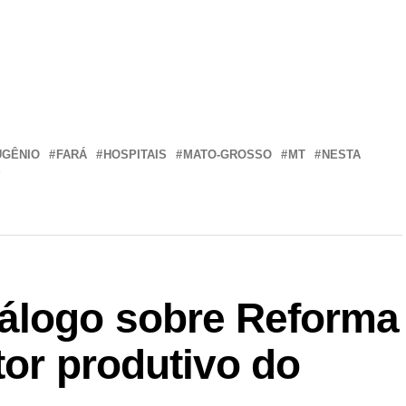
r
In
re
UGÊNIO
FARÁ
HOSPITAIS
MATO-GROSSO
MT
NESTA
S
álogo sobre Reforma
tor produtivo do