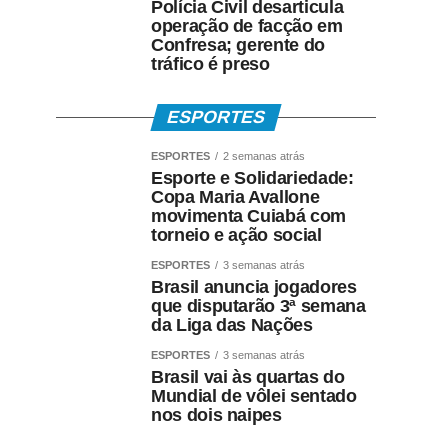
Polícia Civil desarticula
operação de facção em
Confresa; gerente do
tráfico é preso
ESPORTES
ESPORTES
2 semanas atrás
Esporte e Solidariedade:
Copa Maria Avallone
movimenta Cuiabá com
torneio e ação social
ESPORTES
3 semanas atrás
Brasil anuncia jogadores
que disputarão 3ª semana
da Liga das Nações
ESPORTES
3 semanas atrás
Brasil vai às quartas do
Mundial de vôlei sentado
nos dois naipes