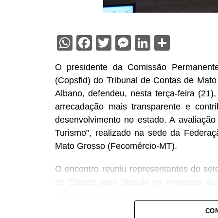
WhatsApp
Facebook
Twitter
Messenger
LinkedIn
Share
O presidente da Comissão Permanente 
(Copsfid) do Tribunal de Contas de Mato
Albano, defendeu, nesta terça-feira (21),
arrecadação mais transparente e contri
desenvolvimento no estado. A avaliação f
Turismo”, realizado na sede da Federa
Mato Grosso (Fecomércio-MT).
O encontro reuniu representantes do seto
do Estado para discutir os impactos da 
cadeia produtiva do turismo em Mato Gross
do TCE-MT, conselheiro Sérgio Ricardo,
CON