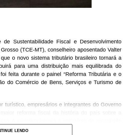
de Sustentabilidade Fiscal e Desenvolvimento
 Grosso (TCE-MT), conselheiro aposentado Valter
 que o novo sistema tributário brasileiro tornará a
buirá para uma distribuição mais equilibrada do
oi feita durante o painel “Reforma Tributária e o
ção do Comércio de Bens, Serviços e Turismo de
r turístico, empresários e integrantes do Governo
maior reforma fiscal da história do país sobre a
o. A iniciativa integra a estratégia do presidente
 de ampliar o diálogo com diferentes setores da
TINUE LENDO