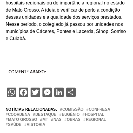
hospitais regionais ou de importância regional no estado
de Mato Grosso. A ideia é verificar de perto a condição
dessas unidades e a qualidade dos serviços prestados.
Nesse período, o colegiado já passou por unidades nos
municípios de Cáceres, Pontes e Lacerda, Sinop, Sorriso
e Cuiabá.
COMENTE ABAIXO:
WhatsApp
Facebook
Twitter
Messenger
LinkedIn
Share
NOTÍCIAS RELACIONADAS:
COMISSÃO
CONFRESA
COORDENA
DESTAQUE
EUGÊNIO
HOSPITAL
MATO-GROSSO
MT
NAS
OBRAS
REGIONAL
SAÚDE
VISTORIA