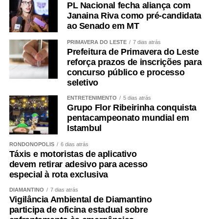
PL Nacional fecha aliança com
WhatsApp
Facebook
Twitter
Messenger
LinkedIn
Share
Janaina Riva como pré-candidata
ao Senado em MT
PRIMAVERA DO LESTE
7 dias atrás
Prefeitura de Primavera do Leste
reforça prazos de inscrições para
concurso público e processo
seletivo
ENTRETENIMENTO
5 dias atrás
Grupo Flor Ribeirinha conquista
pentacampeonato mundial em
Istambul
RONDONÓPOLIS
6 dias atrás
Táxis e motoristas de aplicativo
devem retirar adesivo para acesso
especial à rota exclusiva
DIAMANTINO
7 dias atrás
Vigilância Ambiental de Diamantino
participa de oficina estadual sobre