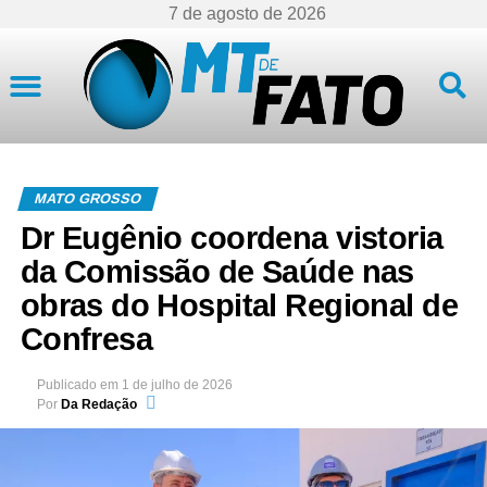
7 de agosto de 2026
Mato Grosso
MATO GROSSO
Dr Eugênio coordena vistoria
da Comissão de Saúde nas
obras do Hospital Regional de
Confresa
Publicado em
1 de julho de 2026
Por
Da Redação