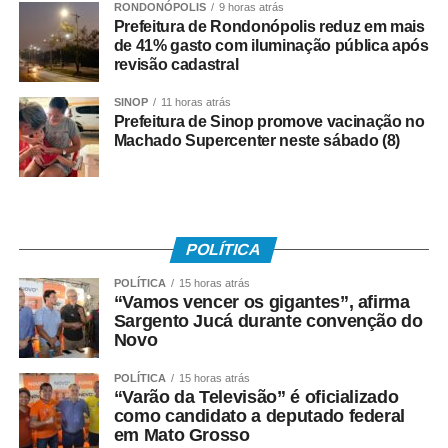
RONDONÓPOLIS
9 horas atrás
O presidente da Copsfid também ressaltou o papel
Prefeitura de Rondonópolis reduz em mais
orientativo do Tribunal de Contas durante o período de
de 41% gasto com iluminação pública após
revisão cadastral
transição. “Nossa atuação tem sido voltada,
principalmente, às prefeituras e aos seus órgãos de
SINOP
11 horas atrás
desenvolvimento econômico. Temos procurado mostrar
Prefeitura de Sinop promove vacinação no
que a Reforma Tributária apresenta mais pontos positivos
Machado Supercenter neste sábado (8)
do que negativos.”
Segundo ele, o novo modelo também pode contribuir
para reduzir desigualdades regionais e ampliar
POLÍTICA
oportunidades de crescimento. “Mato Grosso possui uma
riqueza amplamente reconhecida, mas que ainda está
POLÍTICA
15 horas atrás
“Vamos vencer os gigantes”, afirma
concentrada nas mãos de poucos. O grande desafio é
Sargento Jucá durante convenção do
distribuir esse desenvolvimento e a Reforma Tributária
Novo
pode ser um importante instrumento para alcançar esse
objetivo.”
POLÍTICA
15 horas atrás
“Varão da Televisão” é oficializado
como candidato a deputado federal
O presidente do Conselho Empresarial de Turismo e
em Mato Grosso
Hospitalidade da Fecomércio-MT (Cetur), Jaime