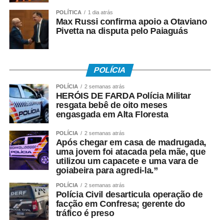
Okamura, anfitrião do evento, destacou que as mudanças
POLÍTICA
1 dia atrás
exigirão maior integração entre os segmentos da cadeia
Max Russi confirma apoio a Otaviano
Pivetta na disputa pelo Paiaguás
produtiva do turismo. “O turismo depende diretamente de
setores como transporte aéreo, hospedagem,
alimentação e bebidas. Qualquer alteração nos custos
dessas atividades impactará diretamente o setor. Todos
POLÍCIA
os estados disputarão turistas, investimentos e eventos.
POLÍCIA
2 semanas atrás
Por isso, precisamos nos preparar, desenvolver novos
HERÓIS DE FARDA Polícia Militar
produtos turísticos e fortalecer nossos destinos.”
resgata bebê de oito meses
engasgada em Alta Floresta
Durante o painel, os consultores da Copsfid Coltri Junior
POLÍCIA
2 semanas atrás
e Ilson Sanches abordaram o tema “Reforma Tributária:
Após chegar em casa de madrugada,
impactos e desafios nos municípios com potencial
uma jovem foi atacada pela mãe, que
turístico do estado”.
utilizou um capacete e uma vara de
goiabeira para agredi-la.”
Especialista em Direito Empresarial e Processual, Ilson
POLÍCIA
2 semanas atrás
Sanches explicou que, por determinação do presidente
Polícia Civil desarticula operação de
facção em Confresa; gerente do
do TCE-MT, conselheiro Sérgio Ricardo, o Tribunal
tráfico é preso
ampliou sua atuação orientativa para apoiar o estado e os