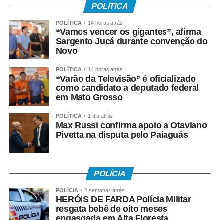
POLÍTICA
oportunidades de crescimento. “Mato Grosso possui uma
riqueza amplamente reconhecida, mas que ainda está
POLÍTICA
14 horas atrás
“Vamos vencer os gigantes”, afirma
concentrada nas mãos de poucos. O grande desafio é
Sargento Jucá durante convenção do
distribuir esse desenvolvimento e a Reforma Tributária
Novo
pode ser um importante instrumento para alcançar esse
objetivo.”
POLÍTICA
14 horas atrás
“Varão da Televisão” é oficializado
como candidato a deputado federal
O presidente do Conselho Empresarial de Turismo e
em Mato Grosso
Hospitalidade da Fecomércio-MT (Cetur), Jaime
Okamura, anfitrião do evento, destacou que as mudanças
POLÍTICA
1 dia atrás
exigirão maior integração entre os segmentos da cadeia
Max Russi confirma apoio a Otaviano
Pivetta na disputa pelo Paiaguás
produtiva do turismo. “O turismo depende diretamente de
setores como transporte aéreo, hospedagem,
alimentação e bebidas. Qualquer alteração nos custos
dessas atividades impactará diretamente o setor. Todos
POLÍCIA
os estados disputarão turistas, investimentos e eventos.
POLÍCIA
2 semanas atrás
Por isso, precisamos nos preparar, desenvolver novos
HERÓIS DE FARDA Polícia Militar
produtos turísticos e fortalecer nossos destinos.”
resgata bebê de oito meses
engasgada em Alta Floresta