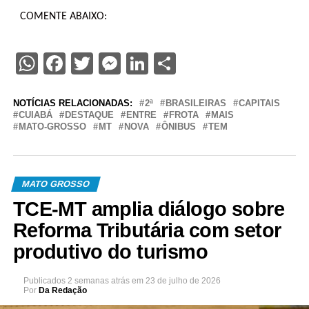
COMENTE ABAIXO:
WhatsApp
Facebook
Twitter
Messenger
LinkedIn
Share
NOTÍCIAS RELACIONADAS:
2ª
BRASILEIRAS
CAPITAIS
CUIABÁ
DESTAQUE
ENTRE
FROTA
MAIS
MATO-GROSSO
MT
NOVA
ÔNIBUS
TEM
MATO GROSSO
TCE-MT amplia diálogo sobre
Reforma Tributária com setor
produtivo do turismo
Publicados
2 semanas atrás
em
23 de julho de 2026
Por
Da Redação