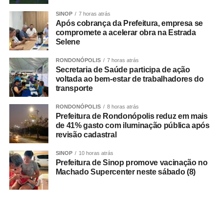
SINOP
7 horas atrás
Para Albano, o novo modelo representa um avanço na
Após cobrança da Prefeitura, empresa se
transparência do sistema tributário e na promoção de um
compromete a acelerar obra na Estrada
Selene
ambiente econômico mais justo. “Passamos a ter um
sistema tributário transparente, verdadeiro, em que quem
RONDONÓPOLIS
7 horas atrás
age corretamente paga e quem agia de forma incorreta
Secretaria de Saúde participa de ação
também terá que pagar. Isso, na minha avaliação,
voltada ao bem-estar de trabalhadores do
transporte
democratiza o ambiente econômico.”
RONDONÓPOLIS
8 horas atrás
O presidente da Copsfid também ressaltou o papel
Prefeitura de Rondonópolis reduz em mais
orientativo do Tribunal de Contas durante o período de
de 41% gasto com iluminação pública após
revisão cadastral
transição. “Nossa atuação tem sido voltada,
principalmente, às prefeituras e aos seus órgãos de
SINOP
10 horas atrás
desenvolvimento econômico. Temos procurado mostrar
Prefeitura de Sinop promove vacinação no
que a Reforma Tributária apresenta mais pontos positivos
Machado Supercenter neste sábado (8)
do que negativos.”
Segundo ele, o novo modelo também pode contribuir
para reduzir desigualdades regionais e ampliar