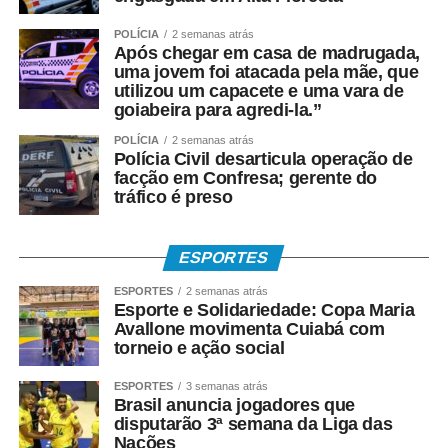
Durante o painel, os consultores da Copsfid Coltri Junior
POLÍCIA
2 semanas atrás
e Ilson Sanches abordaram o tema “Reforma Tributária:
Após chegar em casa de madrugada,
impactos e desafios nos municípios com potencial
uma jovem foi atacada pela mãe, que
turístico do estado”.
utilizou um capacete e uma vara de
goiabeira para agredi-la.”
Especialista em Direito Empresarial e Processual, Ilson
POLÍCIA
2 semanas atrás
Sanches explicou que, por determinação do presidente
Polícia Civil desarticula operação de
facção em Confresa; gerente do
do TCE-MT, conselheiro Sérgio Ricardo, o Tribunal
tráfico é preso
ampliou sua atuação orientativa para apoiar o estado e os
municípios na adaptação ao novo sistema tributário.
ESPORTES
“Na Comissão, desenvolvemos um trabalho de
ESPORTES
2 semanas atrás
orientação, oferecendo estudos, diagnósticos e subsídios
Esporte e Solidariedade: Copa Maria
para o aperfeiçoamento das políticas públicas. Nosso
Avallone movimenta Cuiabá com
objetivo é ampliar o conhecimento sobre a Reforma
torneio e ação social
Tributária e mostrar as potencialidades dos municípios
ESPORTES
3 semanas atrás
para se adaptarem ao novo modelo, cuja transição
Brasil anuncia jogadores que
ocorrerá até 2033”, salientou.
disputarão 3ª semana da Liga das
Nações