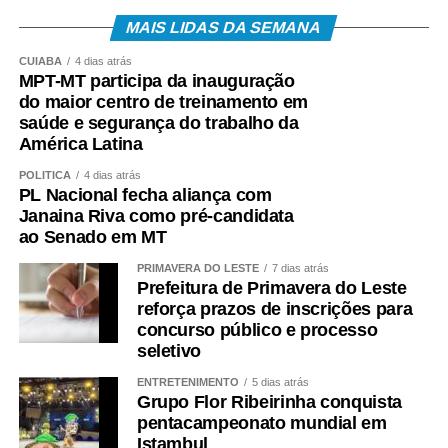
Secretário Executivo da Copsfid, Flávio Vieira, do Auditor
MAIS LIDAS DA SEMANA
e Secretário Adjunto do Núcleo de Políticas Públicas do
TCE/MT, Joel Bino, do presidente da Fecomércio, Tião da
CUIABÁ
4 dias atrás
MPT-MT participa da inauguração
Zaeli, da Deputada Estadual Janaína Riva, do secretário-
do maior centro de treinamento em
adjunto de Turismo do Estado, Luis Carlos Nigro, e do
saúde e segurança do trabalho da
Prefeito de Diamantino, Chico Mendes.
América Latina
POLÍTICA
4 dias atrás
COMENTE ABAIXO:
PL Nacional fecha aliança com
Janaina Riva como pré-candidata
ao Senado em MT
WhatsApp
Facebook
Twitter
Messenger
LinkedIn
Share
PRIMAVERA DO LESTE
7 dias atrás
Prefeitura de Primavera do Leste
reforça prazos de inscrições para
concurso público e processo
seletivo
ENTRETENIMENTO
5 dias atrás
Grupo Flor Ribeirinha conquista
pentacampeonato mundial em
Istambul