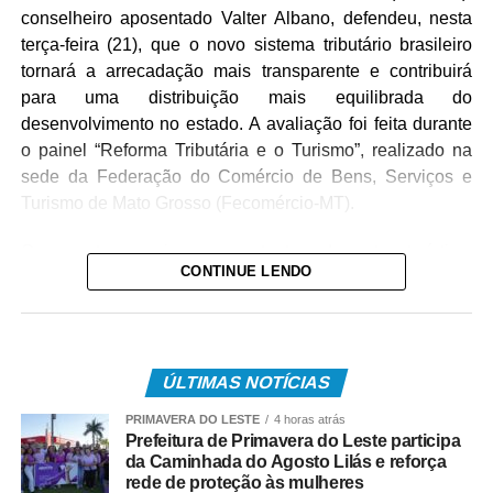
conselheiro aposentado Valter Albano, defendeu, nesta
terça-feira (21), que o novo sistema tributário brasileiro
tornará a arrecadação mais transparente e contribuirá
para uma distribuição mais equilibrada do
desenvolvimento no estado. A avaliação foi feita durante
o painel “Reforma Tributária e o Turismo”, realizado na
sede da Federação do Comércio de Bens, Serviços e
Turismo de Mato Grosso (Fecomércio-MT).
O encontro reuniu representantes do setor turístico,
CONTINUE LENDO
empresários e integrantes do Governo do Estado para
discutir os impactos da maior reforma fiscal da história do
país sobre a cadeia produtiva do turismo em Mato
Grosso. A iniciativa integra a estratégia do presidente do
ÚLTIMAS NOTÍCIAS
TCE-MT, conselheiro Sérgio Ricardo, de ampliar o
diálogo com diferentes setores da sociedade e orientar
PRIMAVERA DO LESTE
4 horas atrás
gestores públicos e o setor produtivo sobre os efeitos da
Prefeitura de Primavera do Leste participa
da Caminhada do Agosto Lilás e reforça
Reforma Tributária e seus reflexos no desenvolvimento
rede de proteção às mulheres
econômico do estado.