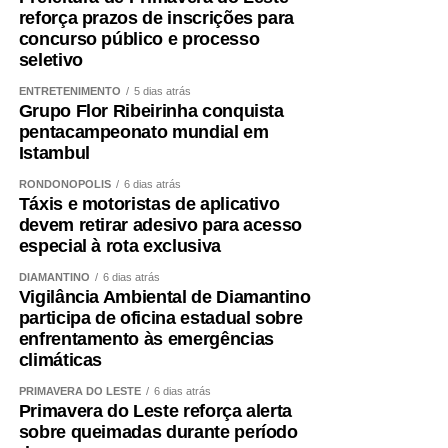
Prefeito de Diamantino, Chico Mendes.
reforça prazos de inscrições para
concurso público e processo
COMENTE ABAIXO:
seletivo
ENTRETENIMENTO
5 dias atrás
Grupo Flor Ribeirinha conquista
WhatsApp
Facebook
Twitter
Messenger
LinkedIn
Share
pentacampeonato mundial em
Istambul
RONDONÓPOLIS
6 dias atrás
Táxis e motoristas de aplicativo
devem retirar adesivo para acesso
especial à rota exclusiva
DIAMANTINO
6 dias atrás
Vigilância Ambiental de Diamantino
participa de oficina estadual sobre
enfrentamento às emergências
climáticas
PRIMAVERA DO LESTE
6 dias atrás
Primavera do Leste reforça alerta
sobre queimadas durante período