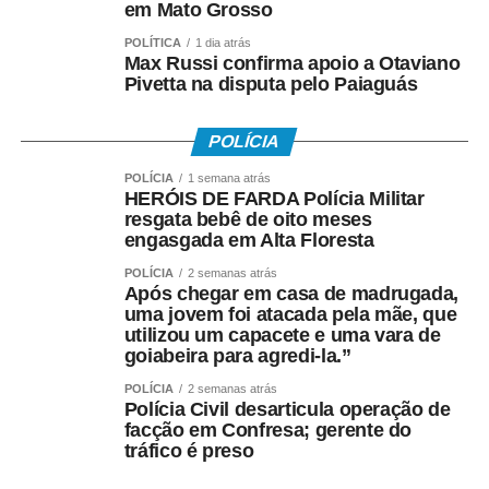
em Mato Grosso
objetivo.”
POLÍTICA
1 dia atrás
Max Russi confirma apoio a Otaviano
O presidente do Conselho Empresarial de Turismo e
Pivetta na disputa pelo Paiaguás
Hospitalidade da Fecomércio-MT (Cetur), Jaime
Okamura, anfitrião do evento, destacou que as mudanças
POLÍCIA
exigirão maior integração entre os segmentos da cadeia
produtiva do turismo. “O turismo depende diretamente de
POLÍCIA
1 semana atrás
setores como transporte aéreo, hospedagem,
HERÓIS DE FARDA Polícia Militar
resgata bebê de oito meses
alimentação e bebidas. Qualquer alteração nos custos
engasgada em Alta Floresta
dessas atividades impactará diretamente o setor. Todos
os estados disputarão turistas, investimentos e eventos.
POLÍCIA
2 semanas atrás
Após chegar em casa de madrugada,
Por isso, precisamos nos preparar, desenvolver novos
uma jovem foi atacada pela mãe, que
produtos turísticos e fortalecer nossos destinos.”
utilizou um capacete e uma vara de
goiabeira para agredi-la.”
Durante o painel, os consultores da Copsfid Coltri Junior
POLÍCIA
2 semanas atrás
e Ilson Sanches abordaram o tema “Reforma Tributária:
Polícia Civil desarticula operação de
impactos e desafios nos municípios com potencial
facção em Confresa; gerente do
tráfico é preso
turístico do estado”.