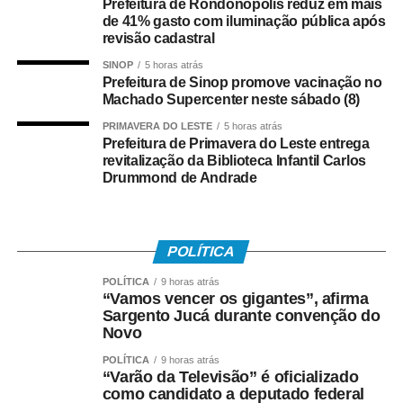
Prefeitura de Rondonópolis reduz em mais
age corretamente paga e quem agia de forma incorreta
de 41% gasto com iluminação pública após
também terá que pagar. Isso, na minha avaliação,
revisão cadastral
democratiza o ambiente econômico.”
SINOP
5 horas atrás
Prefeitura de Sinop promove vacinação no
O presidente da Copsfid também ressaltou o papel
Machado Supercenter neste sábado (8)
orientativo do Tribunal de Contas durante o período de
PRIMAVERA DO LESTE
5 horas atrás
transição. “Nossa atuação tem sido voltada,
Prefeitura de Primavera do Leste entrega
principalmente, às prefeituras e aos seus órgãos de
revitalização da Biblioteca Infantil Carlos
Drummond de Andrade
desenvolvimento econômico. Temos procurado mostrar
que a Reforma Tributária apresenta mais pontos positivos
do que negativos.”
POLÍTICA
Segundo ele, o novo modelo também pode contribuir
POLÍTICA
9 horas atrás
para reduzir desigualdades regionais e ampliar
“Vamos vencer os gigantes”, afirma
oportunidades de crescimento. “Mato Grosso possui uma
Sargento Jucá durante convenção do
riqueza amplamente reconhecida, mas que ainda está
Novo
concentrada nas mãos de poucos. O grande desafio é
POLÍTICA
9 horas atrás
distribuir esse desenvolvimento e a Reforma Tributária
“Varão da Televisão” é oficializado
como candidato a deputado federal
pode ser um importante instrumento para alcançar esse