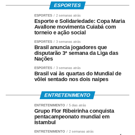
Especialista em Direito Empresarial e Processual, Ilson
ESPORTES
Sanches explicou que, por determinação do presidente
ESPORTES
2 semanas atrás
do TCE-MT, conselheiro Sérgio Ricardo, o Tribunal
Esporte e Solidariedade: Copa Maria
ampliou sua atuação orientativa para apoiar o estado e os
Avallone movimenta Cuiabá com
municípios na adaptação ao novo sistema tributário.
torneio e ação social
ESPORTES
3 semanas atrás
“Na Comissão, desenvolvemos um trabalho de
Brasil anuncia jogadores que
orientação, oferecendo estudos, diagnósticos e subsídios
disputarão 3ª semana da Liga das
Nações
para o aperfeiçoamento das políticas públicas. Nosso
objetivo é ampliar o conhecimento sobre a Reforma
ESPORTES
3 semanas atrás
Brasil vai às quartas do Mundial de
Tributária e mostrar as potencialidades dos municípios
vôlei sentado nos dois naipes
para se adaptarem ao novo modelo, cuja transição
ocorrerá até 2033”, salientou.
ENTRETENIMENTO
Já o consultor organizacional e especialista em gestão,
ENTRETENIMENTO
5 dias atrás
Coltri Junior, destacou que a reforma cria oportunidades
Grupo Flor Ribeirinha conquista
pentacampeonato mundial em
para que o turismo contribua para compensar eventuais
Istambul
perdas de arrecadação municipal.
ENTRETENIMENTO
2 semanas atrás