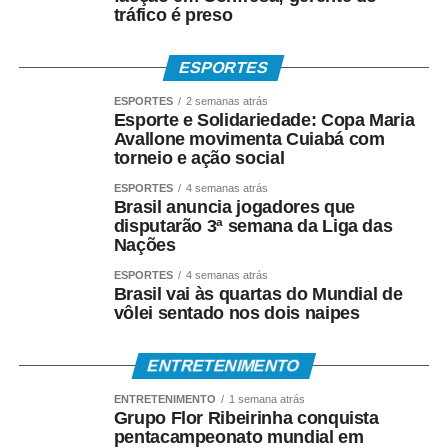
a atividade para ensinar conteúdos de História,
tráfico é preso
Geografia, Matemática, Física, Arte e Educação Física,
além de promover reflexões sobre bullying, preconceito,
ESPORTES
cidadania e inclusão social.
ESPORTES
2 semanas atrás
Esporte e Solidariedade: Copa Maria
“A pipa mudou a minha vida. Foi meu brinquedo, meu
Avallone movimenta Cuiabá com
lazer e também meu sustento. Hoje tenho a alegria de
torneio e ação social
devolver isso para outras crianças, mostrando que elas
ESPORTES
4 semanas atrás
podem aprender, sonhar e construir oportunidades por
Brasil anuncia jogadores que
meio de uma brincadeira tão simples e tão rica
disputarão 3ª semana da Liga das
culturalmente”, afirma o arte-educador que utiliza a rede
Nações
social @grincopipascuiaba, no Instagram.
ESPORTES
4 semanas atrás
Brasil vai às quartas do Mundial de
*DA BRINCADEIRA AO ESPORTE*
vôlei sentado nos dois naipes
Além de símbolo da infância brasileira, a pipa também
ENTRETENIMENTO
conquistou espaço como modalidade esportiva.
ENTRETENIMENTO
1 semana atrás
Atualmente existem campeonatos municipais, estaduais,
Grupo Flor Ribeirinha conquista
nacionais, sul-americanos e mundiais, reunindo atletas
pentacampeonato mundial em