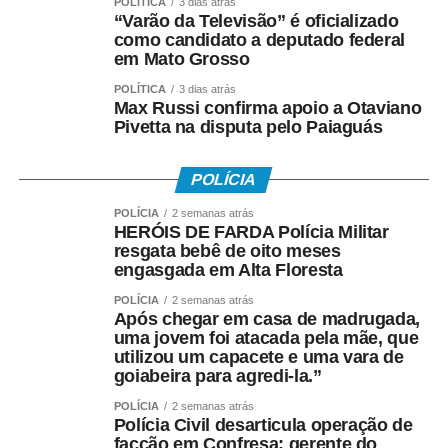
POLÍTICA
3 dias atrás
mantém um ateliê especializado, participa de eventos,
“Varão da Televisão” é oficializado
festivais e campeonatos e ministra oficinas em diversas
como candidato a deputado federal
cidades de Mato Grosso e de outros Estados.
em Mato Grosso
POLÍTICA
3 dias atrás
O trabalho social também nasceu dessa trajetória. Ao
Max Russi confirma apoio a Otaviano
perceber o interesse das crianças que viviam nas
Pivetta na disputa pelo Paiaguás
periferias de Cuiabá, Gringo passou a realizar oficinas
gratuitas em bairros populares e projetos sociais,
POLÍCIA
ensinando não apenas a construir pipas, mas também
POLÍCIA
2 semanas atrás
valores como respeito, disciplina, convivência e
HERÓIS DE FARDA Polícia Militar
responsabilidade. Muitas dessas crianças encontraram
resgata bebê de oito meses
na atividade uma alternativa de lazer saudável e alguns
engasgada em Alta Floresta
jovens passaram, inclusive, a produzir pipas para
POLÍCIA
2 semanas atrás
complementar a renda familiar.
Após chegar em casa de madrugada,
uma jovem foi atacada pela mãe, que
utilizou um capacete e uma vara de
Formado em Educação Física, estudante de Psicologia e
goiabeira para agredi-la.”
reconhecido com o título de Comendador pelo trabalho
desenvolvido em comunidades, ele transformou a pipa
POLÍCIA
2 semanas atrás
Polícia Civil desarticula operação de
em uma ferramenta pedagógica. Em suas oficinas, utiliza
facção em Confresa; gerente do