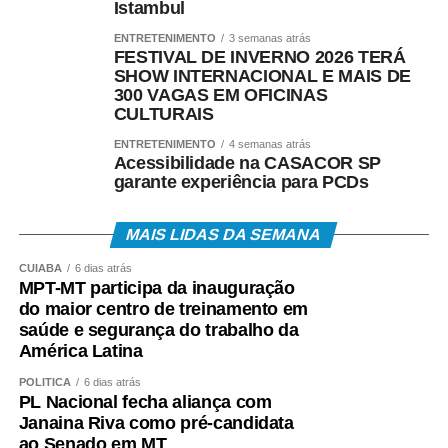
em disputas que avaliam técnica, criatividade,
Istambul
estabilidade de voo e desempenho.
ENTRETENIMENTO
3 semanas atrás
FESTIVAL DE INVERNO 2026 TERÁ
Gringo é um dos principais incentivadores dessa
SHOW INTERNACIONAL E MAIS DE
300 VAGAS EM OFICINAS
modalidade em Mato Grosso. Presidente da Associação
CULTURAIS
Mato-Grossense de Pipeiros, ele organiza festivais,
competições e encontros que reúnem praticantes de
ENTRETENIMENTO
4 semanas atrás
Acessibilidade na CASACOR SP
diferentes idades.
garante experiência para PCDs
Uma das maiores emoções de sua trajetória aconteceu
MAIS LIDAS DA SEMANA
neste ano. Em 2016, sua filha, de apenas seis anos,
conquistou o título de campeã mato-grossense de pipa,
CUIABÁ
6 dias atrás
reforçando que a paixão pela modalidade atravessa
MPT-MT participa da inauguração
gerações.
do maior centro de treinamento em
saúde e segurança do trabalho da
América Latina
“Nossa luta agora é para que Mato Grosso tenha um
Pipódromo. Queremos um espaço seguro onde crianças,
POLÍTICA
6 dias atrás
jovens e adultos possam praticar o esporte sem riscos,
PL Nacional fecha aliança com
Janaina Riva como pré-candidata
longe da rede elétrica e do trânsito. Também será um
ao Senado em MT
local para campeonatos, oficinas, festivais e ações