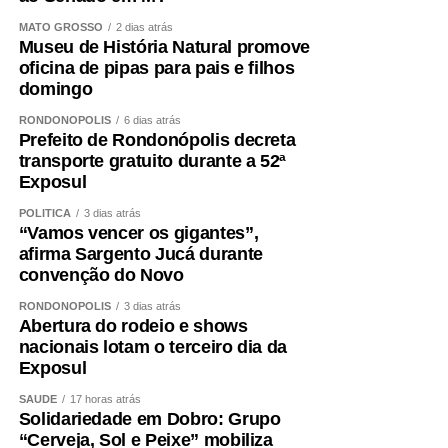
educativas. Estados como São Paulo, Goiás, Espírito
MATO GROSSO
2 dias atrás
Museu de História Natural promove
Santo e Rio de Janeiro já contam com esses espaços e
oficina de pipas para pais e filhos
conseguiram reduzir acidentes. Mato Grosso também
domingo
merece esse avanço”, defende.
RONDONÓPOLIS
6 dias atrás
Prefeito de Rondonópolis decreta
Segundo ele, o Pipódromo vai além da prática esportiva.
transporte gratuito durante a 52ª
“Quando existe um espaço apropriado, conseguimos
Exposul
orientar sobre segurança, combater o uso de linhas
perigosas, preservar essa tradição e fortalecer um esporte
POLÍTICA
3 dias atrás
“Vamos vencer os gigantes”,
que cresce a cada ano. A pipa promove inclusão social,
afirma Sargento Jucá durante
gera renda para muitas famílias e aproxima pais e filhos
convenção do Novo
por meio de uma atividade saudável.”
RONDONÓPOLIS
3 dias atrás
Abertura do rodeio e shows
*PROGRAMAÇÃO NO MUSEU*
nacionais lotam o terceiro dia da
Exposul
O Museu oferece programação completa para toda a
família. Além da oficina, quem visitar o Museu poderá
SAÚDE
17 horas atrás
Solidariedade em Dobro: Grupo
aproveitar a Feira Permanente, realizada das 9h às 17h,
“Cerveja, Sol e Peixe” mobiliza
com entrada gratuita. O espaço reúne gastronomia