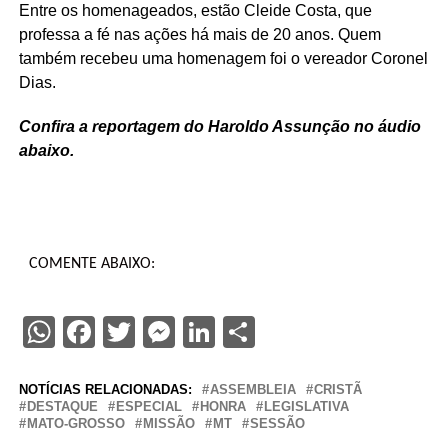
Entre os homenageados, estão Cleide Costa, que
professa a fé nas ações há mais de 20 anos. Quem
também recebeu uma homenagem foi o vereador Coronel
Dias.
Confira a reportagem do Haroldo Assunção no áudio
abaixo.
COMENTE ABAIXO:
WhatsApp
Facebook
Twitter
Messenger
LinkedIn
Share
NOTÍCIAS RELACIONADAS:
ASSEMBLEIA
CRISTÃ
DESTAQUE
ESPECIAL
HONRA
LEGISLATIVA
MATO-GROSSO
MISSÃO
MT
SESSÃO