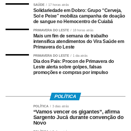
brincavam de pipa quando eram crianças e agora terão a
SAÚDE
17 horas atrás
oportunidade de reviver essa lembrança ao lado dos
Solidariedade em Dobro: Grupo “Cerveja,
Sol e Peixe” mobiliza campanha de doação
filhos. A oficina resgata essa tradição, fortalece os
de sangue no Hemocentro de Cuiabá
vínculos familiares e mostra que a pipa também é cultura,
PRIMAVERA DO LESTE
18 horas atrás
educação e esporte”, destaca Gringo.
Mais um fim de semana de trabalho
intensifica atendimentos do Vira Saúde em
*O GRINGO DAS PIPAS*
Primavera do Leste
PRIMAVERA DO LESTE
1 dia atrás
Da infância humilde ao trabalho que transformou vidas, a
Dia dos Pais: Procon de Primavera do
história de Gringo Pipas começou quando ele tinha
Leste alerta sobre golpes, falsas
apenas quatro anos de idade. Fascinado pelas pipas,
promoções e compras por impulso
aprendeu cedo a confeccioná-las e, aos dez anos, já
produzia modelos para vender de porta em porta. O que
começou como uma brincadeira de infância logo se
POLÍTICA
tornou seu principal lazer e sua fonte de renda.
POLÍTICA
3 dias atrás
“Vamos vencer os gigantes”, afirma
Foi com a venda de pipas que conseguiu comprar seus
Sargento Jucá durante convenção do
próprios materiais, aperfeiçoar técnicas e transformar uma
Novo
paixão em profissão. Hoje, além da produção artesanal,