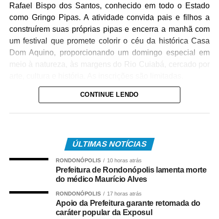
Rafael Bispo dos Santos, conhecido em todo o Estado
como Gringo Pipas. A atividade convida pais e filhos a
construírem suas próprias pipas e encerra a manhã com
um festival que promete colorir o céu da histórica Casa
Dom Aquino, proporcionando um domingo especial em
meio à natureza, às margens do Rio Cuiabá, cercado por
arte, cultura e história. As inscrições são limitadas.
CONTINUE LENDO
A oficina começa às 9h30 com uma conversa sobre a
origem da pipa, sua evolução ao longo da história e sua
influência em importantes invenções da humanidade. Em
seguida, os participantes aprendem técnicas de
ÚLTIMAS NOTÍCIAS
confecção, montagem e equilíbrio da pipa e, ao final,
participam de um festival para colocar as criações no ar.
RONDONÓPOLIS
10 horas atrás
Durante toda a atividade haverá brincadeiras, interação e
Prefeitura de Rondonópolis lamenta morte
do médico Maurício Alves
sorteio de brindes.
RONDONÓPOLIS
17 horas atrás
“Mais do que ensinar a fazer uma pipa, queremos
Apoio da Prefeitura garante retomada do
caráter popular da Exposul
proporcionar um momento em família. Muitos pais