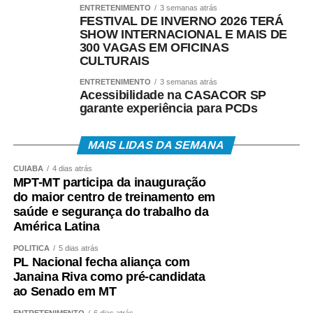
ENTRETENIMENTO
3 semanas atrás
estabilidade de voo e desempenho.
FESTIVAL DE INVERNO 2026 TERÁ
SHOW INTERNACIONAL E MAIS DE
Gringo é um dos principais incentivadores dessa
300 VAGAS EM OFICINAS
CULTURAIS
modalidade em Mato Grosso. Presidente da Associação
Mato-Grossense de Pipeiros, ele organiza festivais,
ENTRETENIMENTO
3 semanas atrás
Acessibilidade na CASACOR SP
competições e encontros que reúnem praticantes de
garante experiência para PCDs
diferentes idades.
Uma das maiores emoções de sua trajetória aconteceu
MAIS LIDAS DA SEMANA
neste ano. Em 2016, sua filha, de apenas seis anos,
CUIABÁ
4 dias atrás
conquistou o título de campeã mato-grossense de pipa,
MPT-MT participa da inauguração
reforçando que a paixão pela modalidade atravessa
do maior centro de treinamento em
gerações.
saúde e segurança do trabalho da
América Latina
“Nossa luta agora é para que Mato Grosso tenha um
POLÍTICA
5 dias atrás
Pipódromo. Queremos um espaço seguro onde crianças,
PL Nacional fecha aliança com
jovens e adultos possam praticar o esporte sem riscos,
Janaina Riva como pré-candidata
longe da rede elétrica e do trânsito. Também será um
ao Senado em MT
local para campeonatos, oficinas, festivais e ações
ENTRETENIMENTO
6 dias atrás