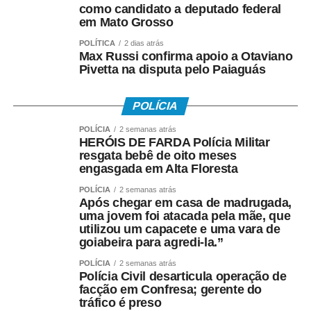
como candidato a deputado federal
festivais e campeonatos e ministra oficinas em diversas
em Mato Grosso
cidades de Mato Grosso e de outros Estados.
POLÍTICA
2 dias atrás
Max Russi confirma apoio a Otaviano
O trabalho social também nasceu dessa trajetória. Ao
Pivetta na disputa pelo Paiaguás
perceber o interesse das crianças que viviam nas
periferias de Cuiabá, Gringo passou a realizar oficinas
POLÍCIA
gratuitas em bairros populares e projetos sociais,
ensinando não apenas a construir pipas, mas também
POLÍCIA
2 semanas atrás
HERÓIS DE FARDA Polícia Militar
valores como respeito, disciplina, convivência e
resgata bebê de oito meses
responsabilidade. Muitas dessas crianças encontraram
engasgada em Alta Floresta
na atividade uma alternativa de lazer saudável e alguns
POLÍCIA
2 semanas atrás
jovens passaram, inclusive, a produzir pipas para
Após chegar em casa de madrugada,
complementar a renda familiar.
uma jovem foi atacada pela mãe, que
utilizou um capacete e uma vara de
goiabeira para agredi-la.”
Formado em Educação Física, estudante de Psicologia e
reconhecido com o título de Comendador pelo trabalho
POLÍCIA
2 semanas atrás
Polícia Civil desarticula operação de
desenvolvido em comunidades, ele transformou a pipa
facção em Confresa; gerente do
em uma ferramenta pedagógica. Em suas oficinas, utiliza
tráfico é preso
a atividade para ensinar conteúdos de História,