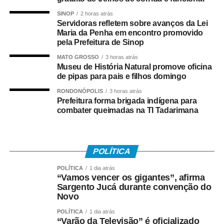
brincavam de pipa quando eram crianças e agora terão a
oportunidade de reviver essa lembrança ao lado dos
SINOP
2 horas atrás
Servidoras refletem sobre avanços da Lei
filhos. A oficina resgata essa tradição, fortalece os
Maria da Penha em encontro promovido
vínculos familiares e mostra que a pipa também é cultura,
pela Prefeitura de Sinop
educação e esporte”, destaca Gringo.
MATO GROSSO
3 horas atrás
Museu de História Natural promove oficina
*O GRINGO DAS PIPAS*
de pipas para pais e filhos domingo
RONDONÓPOLIS
3 horas atrás
Da infância humilde ao trabalho que transformou vidas, a
Prefeitura forma brigada indígena para
história de Gringo Pipas começou quando ele tinha
combater queimadas na TI Tadarimana
apenas quatro anos de idade. Fascinado pelas pipas,
aprendeu cedo a confeccioná-las e, aos dez anos, já
produzia modelos para vender de porta em porta. O que
POLÍTICA
começou como uma brincadeira de infância logo se
tornou seu principal lazer e sua fonte de renda.
POLÍTICA
1 dia atrás
“Vamos vencer os gigantes”, afirma
Sargento Jucá durante convenção do
Foi com a venda de pipas que conseguiu comprar seus
Novo
próprios materiais, aperfeiçoar técnicas e transformar uma
paixão em profissão. Hoje, além da produção artesanal,
POLÍTICA
1 dia atrás
“Varão da Televisão” é oficializado
mantém um ateliê especializado, participa de eventos,