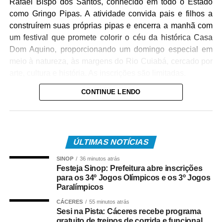
Rafael Bispo dos Santos, conhecido em todo o Estado
como Gringo Pipas. A atividade convida pais e filhos a
construírem suas próprias pipas e encerra a manhã com
um festival que promete colorir o céu da histórica Casa
Dom Aquino, proporcionando um domingo especial em
meio à natureza, às margens do Rio Cuiabá, cercado por
arte, cultura e história. As inscrições são limitadas.
CONTINUE LENDO
A oficina começa às 9h30 com uma conversa sobre a
origem da pipa, sua evolução ao longo da história e sua
influência em importantes invenções da humanidade. Em
seguida, os participantes aprendem técnicas de
ÚLTIMAS NOTÍCIAS
confecção, montagem e equilíbrio da pipa e, ao final,
participam de um festival para colocar as criações no ar.
SINOP
36 minutos atrás
Durante toda a atividade haverá brincadeiras, interação e
Festeja Sinop: Prefeitura abre inscrições
para os 34º Jogos Olímpicos e os 3º Jogos
sorteio de brindes.
Paralímpicos
“Mais do que ensinar a fazer uma pipa, queremos
CÁCERES
55 minutos atrás
Sesi na Pista: Cáceres recebe programa
proporcionar um momento em família. Muitos pais
gratuito de treinos de corrida e funcional