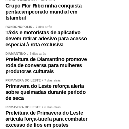
educativas. Estados como São Paulo, Goiás, Espírito
Grupo Flor Ribeirinha conquista
Santo e Rio de Janeiro já contam com esses espaços e
pentacampeonato mundial em
Istambul
conseguiram reduzir acidentes. Mato Grosso também
merece esse avanço”, defende.
RONDONÓPOLIS
7 dias atrás
Táxis e motoristas de aplicativo
Segundo ele, o Pipódromo vai além da prática esportiva.
devem retirar adesivo para acesso
especial à rota exclusiva
“Quando existe um espaço apropriado, conseguimos
orientar sobre segurança, combater o uso de linhas
DIAMANTINO
6 dias atrás
perigosas, preservar essa tradição e fortalecer um esporte
Prefeitura de Diamantino promove
roda de conversa para mulheres
que cresce a cada ano. A pipa promove inclusão social,
produtoras culturais
gera renda para muitas famílias e aproxima pais e filhos
por meio de uma atividade saudável.”
PRIMAVERA DO LESTE
7 dias atrás
Primavera do Leste reforça alerta
sobre queimadas durante período
*PROGRAMAÇÃO NO MUSEU*
de seca
O Museu oferece programação completa para toda a
PRIMAVERA DO LESTE
6 dias atrás
família. Além da oficina, quem visitar o Museu poderá
Prefeitura de Primavera do Leste
aproveitar a Feira Permanente, realizada das 9h às 17h,
articula força-tarefa para combater
excesso de fios em postes
com entrada gratuita. O espaço reúne gastronomia