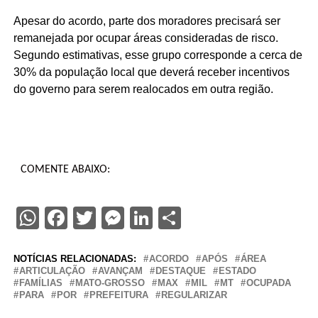
Apesar do acordo, parte dos moradores precisará ser
remanejada por ocupar áreas consideradas de risco.
Segundo estimativas, esse grupo corresponde a cerca de
30% da população local que deverá receber incentivos
do governo para serem realocados em outra região.
COMENTE ABAIXO:
WhatsApp
Facebook
Twitter
Messenger
LinkedIn
Share
NOTÍCIAS RELACIONADAS:
ACORDO
APÓS
ÁREA
ARTICULAÇÃO
AVANÇAM
DESTAQUE
ESTADO
FAMÍLIAS
MATO-GROSSO
MAX
MIL
MT
OCUPADA
PARA
POR
PREFEITURA
REGULARIZAR