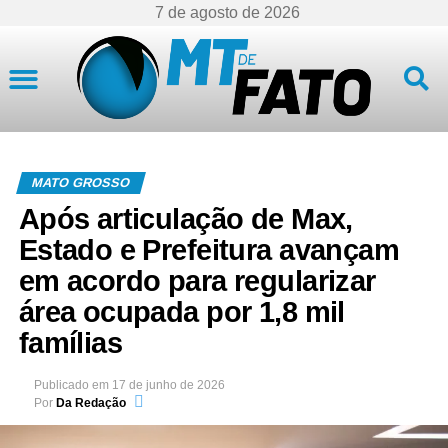
7 de agosto de 2026
Mato Grosso
MATO GROSSO
Após articulação de Max,
Estado e Prefeitura avançam
em acordo para regularizar
área ocupada por 1,8 mil
famílias
Publicado em
17 de junho de 2026
Por
Da Redação