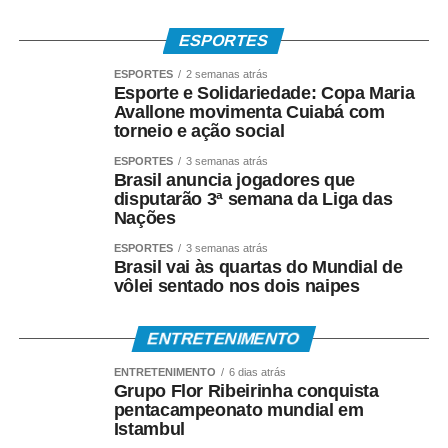
Geografia, Matemática, Física, Arte e Educação Física,
ESPORTES
além de promover reflexões sobre bullying, preconceito,
cidadania e inclusão social.
ESPORTES
2 semanas atrás
Esporte e Solidariedade: Copa Maria
Avallone movimenta Cuiabá com
“A pipa mudou a minha vida. Foi meu brinquedo, meu
torneio e ação social
lazer e também meu sustento. Hoje tenho a alegria de
devolver isso para outras crianças, mostrando que elas
ESPORTES
3 semanas atrás
Brasil anuncia jogadores que
podem aprender, sonhar e construir oportunidades por
disputarão 3ª semana da Liga das
meio de uma brincadeira tão simples e tão rica
Nações
culturalmente”, afirma o arte-educador que utiliza a rede
ESPORTES
3 semanas atrás
social @grincopipascuiaba, no Instagram.
Brasil vai às quartas do Mundial de
vôlei sentado nos dois naipes
*DA BRINCADEIRA AO ESPORTE*
ENTRETENIMENTO
Além de símbolo da infância brasileira, a pipa também
conquistou espaço como modalidade esportiva.
ENTRETENIMENTO
6 dias atrás
Grupo Flor Ribeirinha conquista
Atualmente existem campeonatos municipais, estaduais,
pentacampeonato mundial em
nacionais, sul-americanos e mundiais, reunindo atletas
Istambul
em disputas que avaliam técnica, criatividade,