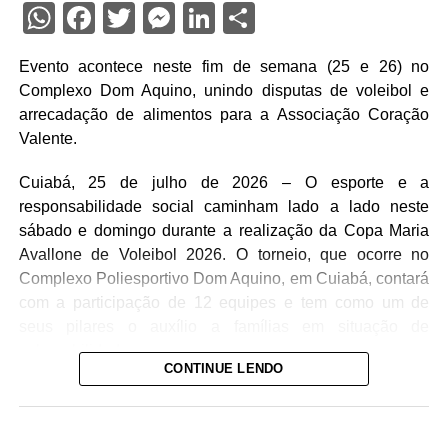
WhatsApp
Facebook
Twitter
Messenger
LinkedIn
Share
Evento acontece neste fim de semana (25 e 26) no
Complexo Dom Aquino, unindo disputas de voleibol e
arrecadação de alimentos para a Associação Coração
Valente.
Cuiabá, 25 de julho de 2026 – O esporte e a
responsabilidade social caminham lado a lado neste
sábado e domingo durante a realização da Copa Maria
Avallone de Voleibol 2026. O torneio, que ocorre no
Complexo Poliesportivo Dom Aquino, em Cuiabá, contará
com a participação de 12 equipes e tem como um de
seus pilares o auxílio a famílias em situação de
vulnerabilidade.
CONTINUE LENDO
Competição e Confraternização
A abertura oficial do evento está programada para este