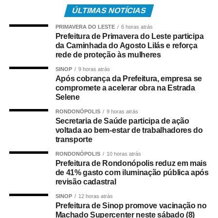
sábado, às 8h. Ao todo, 12 times — seis em cada
ÚLTIMAS NOTÍCIAS
categoria — disputarão o título, reforçando o fomento ao
PRIMAVERA DO LESTE
6 horas atrás
voleibol na capital mato-grossense e promovendo a
Prefeitura de Primavera do Leste participa
integração entre atletas e a comunidade.
da Caminhada do Agosto Lilás e reforça
rede de proteção às mulheres
Confira as equipes participantes:
SINOP
9 horas atrás
Após cobrança da Prefeitura, empresa se
Feminino: Nippon, Start, Husky, Turuna, Protos e Vôlei
compromete a acelerar obra na Estrada
UFMT.
Selene
RONDONÓPOLIS
9 horas atrás
Masculino: USBC, Protos, Shanis, V.V.C., A.A.A.
Secretaria de Saúde participa de ação
Compila e Phoenix.
voltada ao bem-estar de trabalhadores do
transporte
Além da estrutura oficial, com arbitragem dedicada e
RONDONÓPOLIS
10 horas atrás
premiações aos destaques do torneio, a organização
Prefeitura de Rondonópolis reduz em mais
de 41% gasto com iluminação pública após
destaca o caráter inclusivo da iniciativa.
revisão cadastral
Impacto Social
SINOP
12 horas atrás
Prefeitura de Sinop promove vacinação no
Machado Supercenter neste sábado (8)
O diferencial desta edição é o engajamento solidário: os