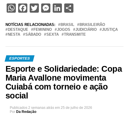
WhatsApp
Facebook
Twitter
Messenger
LinkedIn
Share
NOTÍCIAS RELACIONADAS:
BRASIL
BRASILEIRÃO
DESTAQUE
FEMININO
JOGOS
JUDICIÁRIO
JUSTIÇA
NESTA
SÁBADO
SEXTA
TRANSMITE
ESPORTES
Esporte e Solidariedade: Copa
Maria Avallone movimenta
Cuiabá com torneio e ação
social
Publicados
2 semanas atrás
em
25 de julho de 2026
Por
Da Redação