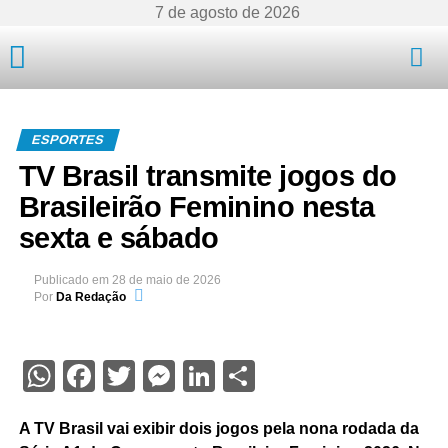
7 de agosto de 2026
Mato Grosso
ESPORTES
TV Brasil transmite jogos do
Brasileirão Feminino nesta
sexta e sábado
Publicado em
28 de maio de 2026
Por
Da Redação
WhatsApp
Facebook
Twitter
Messenger
LinkedIn
Share
A TV Brasil vai exibir dois jogos pela nona rodada da