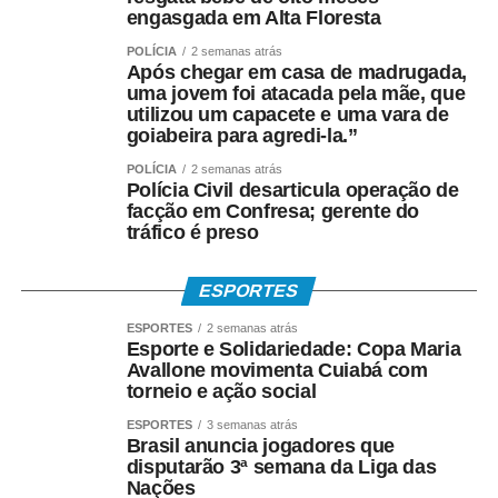
engasgada em Alta Floresta
Silva.
POLÍCIA
2 semanas atrás
Após chegar em casa de madrugada,
COMENTE ABAIXO:
uma jovem foi atacada pela mãe, que
utilizou um capacete e uma vara de
goiabeira para agredi-la.”
WhatsApp
Facebook
Twitter
Messenger
LinkedIn
Share
POLÍCIA
2 semanas atrás
Polícia Civil desarticula operação de
facção em Confresa; gerente do
tráfico é preso
ESPORTES
ESPORTES
2 semanas atrás
Esporte e Solidariedade: Copa Maria
Avallone movimenta Cuiabá com
torneio e ação social
ESPORTES
3 semanas atrás
Brasil anuncia jogadores que
disputarão 3ª semana da Liga das
Nações