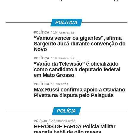
times participantes realizarão a entrega de alimentos não
perecíveis. Todo o montante arrecadado será destinado à
Associação Coração Valente, entidade que atua no
POLÍTICA
suporte direto a famílias carentes da região.
POLÍTICA
16 horas atrás
“Vamos vencer os gigantes”, afirma
“O objetivo é utilizar o vôlei como ferramenta de
Sargento Jucá durante convenção do
transformação e cidadania, unindo a energia das quadras
Novo
a uma causa nobre de auxílio ao próximo”, destacam os
POLÍTICA
16 horas atrás
organizadores.
“Varão da Televisão” é oficializado
como candidato a deputado federal
em Mato Grosso
Realização e Apoio
POLÍTICA
1 dia atrás
O evento é organizado pela vereadora Maria Avallone,
Max Russi confirma apoio a Otaviano
Pivetta na disputa pelo Paiaguás
com o apoio do deputado estadual Carlos Avallone. A
viabilização da competição conta com uma equipe de
apoio composta por Maria Martha M. Regis, Amanda de
POLÍCIA
Souza Pinheiro, Marcus Vinícius Rondon de Amorim,
POLÍCIA
2 semanas atrás
Yasmim Souza de Arruda, Julia Herminia de Almeida,
HERÓIS DE FARDA Polícia Militar
Nathaniel de Deus Vieira Mendes e Dyego Ramos da
resgata bebê de oito meses