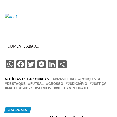
COMENTE ABAIXO:
WhatsApp
Facebook
Twitter
Messenger
LinkedIn
Share
NOTÍCIAS RELACIONADAS:
BRASILEIRO
CONQUISTA
DESTAQUE
FUTSAL
GROSSO
JUDICIÁRIO
JUSTIÇA
MATO
SUB23
SURDOS
VICECAMPEONATO
ESPORTES