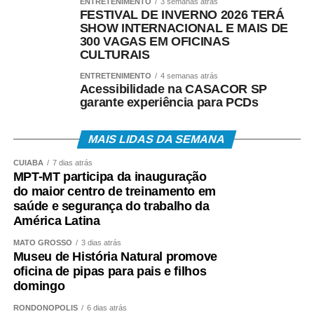
ENTRETENIMENTO
3 semanas atrás
FESTIVAL DE INVERNO 2026 TERÁ
SHOW INTERNACIONAL E MAIS DE
300 VAGAS EM OFICINAS
CULTURAIS
ENTRETENIMENTO
4 semanas atrás
Acessibilidade na CASACOR SP
garante experiência para PCDs
MAIS LIDAS DA SEMANA
CUIABÁ
7 dias atrás
MPT-MT participa da inauguração
do maior centro de treinamento em
saúde e segurança do trabalho da
América Latina
MATO GROSSO
3 dias atrás
Museu de História Natural promove
oficina de pipas para pais e filhos
domingo
RONDONÓPOLIS
6 dias atrás