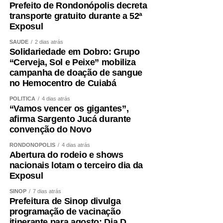
Prefeito de Rondonópolis decreta
transporte gratuito durante a 52ª
Exposul
SAÚDE
2 dias atrás
Solidariedade em Dobro: Grupo
“Cerveja, Sol e Peixe” mobiliza
campanha de doação de sangue
no Hemocentro de Cuiabá
POLÍTICA
4 dias atrás
“Vamos vencer os gigantes”,
afirma Sargento Jucá durante
convenção do Novo
RONDONÓPOLIS
4 dias atrás
Abertura do rodeio e shows
nacionais lotam o terceiro dia da
Exposul
SINOP
7 dias atrás
Prefeitura de Sinop divulga
programação de vacinação
itinerante para agosto; Dia D