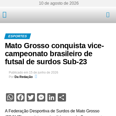
10 de agosto de 2026
Mato Grosso
ESPORTES
Mato Grosso conquista vice-
campeonato brasileiro de
futsal de surdos Sub-23
Publicado em
15 de junho de 2026
Por
Da Redação
WhatsApp
Facebook
Twitter
Messenger
LinkedIn
Share
A Federação Desportiva de Surdos de Mato Grosso