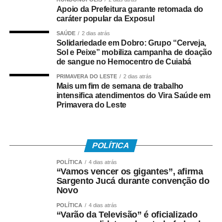
Masculino: USBC, Protos, Shanis, V.V.C., A.A.A.
Apoio da Prefeitura garante retomada do
Compila e Phoenix.
caráter popular da Exposul
SAÚDE
2 dias atrás
Além da estrutura oficial, com arbitragem dedicada e
Solidariedade em Dobro: Grupo “Cerveja,
premiações aos destaques do torneio, a organização
Sol e Peixe” mobiliza campanha de doação
de sangue no Hemocentro de Cuiabá
destaca o caráter inclusivo da iniciativa.
PRIMAVERA DO LESTE
2 dias atrás
Impacto Social
Mais um fim de semana de trabalho
intensifica atendimentos do Vira Saúde em
Primavera do Leste
O diferencial desta edição é o engajamento solidário: os
times participantes realizarão a entrega de alimentos não
perecíveis. Todo o montante arrecadado será destinado à
Associação Coração Valente, entidade que atua no
POLÍTICA
suporte direto a famílias carentes da região.
POLÍTICA
4 dias atrás
“Vamos vencer os gigantes”, afirma
“O objetivo é utilizar o vôlei como ferramenta de
Sargento Jucá durante convenção do
transformação e cidadania, unindo a energia das quadras
Novo
a uma causa nobre de auxílio ao próximo”, destacam os
POLÍTICA
4 dias atrás
organizadores.
“Varão da Televisão” é oficializado