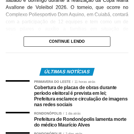
sábado e domingo durante a realização da Copa Maria
Avallone de Voleibol 2026. O torneio, que ocorre no
Complexo Poliesportivo Dom Aquino, em Cuiabá, contará
com a participação de 12 equipes e tem como um de
seus pilares o auxílio a famílias em situação de
vulnerabilidade.
CONTINUE LENDO
Competição e Confraternização
A abertura oficial do evento está programada para este
sábado, às 8h. Ao todo, 12 times — seis em cada
ÚLTIMAS NOTÍCIAS
categoria — disputarão o título, reforçando o fomento ao
PRIMAVERA DO LESTE
11 horas atrás
voleibol na capital mato-grossense e promovendo a
Cobertura de placas de obras durante
integração entre atletas e a comunidade.
período eleitoral é prevista em lei;
Prefeitura esclarece circulação de imagens
Confira as equipes participantes:
nas redes sociais
RONDONÓPOLIS
1 dia atrás
Feminino: Nippon, Start, Husky, Turuna, Protos e Vôlei
Prefeitura de Rondonópolis lamenta morte
UFMT.
do médico Maurício Alves
RONDONÓPOLIS
2 dias atrás