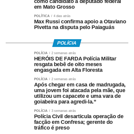
como candidato a deputado federal
em Mato Grosso
Realização e Apoio
POLÍTICA
4 dias atrás
O evento é organizado pela vereadora Maria Avallone,
Max Russi confirma apoio a Otaviano
Pivetta na disputa pelo Paiaguás
com o apoio do deputado estadual Carlos Avallone. A
viabilização da competição conta com uma equipe de
apoio composta por Maria Martha M. Regis, Amanda de
POLÍCIA
Souza Pinheiro, Marcus Vinícius Rondon de Amorim,
POLÍCIA
2 semanas atrás
Yasmim Souza de Arruda, Julia Herminia de Almeida,
HERÓIS DE FARDA Polícia Militar
Nathaniel de Deus Vieira Mendes e Dyego Ramos da
resgata bebê de oito meses
engasgada em Alta Floresta
Silva.
POLÍCIA
2 semanas atrás
Após chegar em casa de madrugada,
COMENTE ABAIXO:
uma jovem foi atacada pela mãe, que
utilizou um capacete e uma vara de
goiabeira para agredi-la.”
WhatsApp
Facebook
Twitter
Messenger
LinkedIn
Share
POLÍCIA
3 semanas atrás
Polícia Civil desarticula operação de
facção em Confresa; gerente do
tráfico é preso