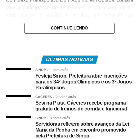
Complexo Poliesportivo Dom Aquino, em Cuiabá, contará
com a participação de 12 equipes e tem como um de
seus pilares o auxílio a famílias em situação de
vulnerabilidade.
CONTINUE LENDO
Competição e Confraternização
A abertura oficial do evento está programada para este
sábado, às 8h. Ao todo, 12 times — seis em cada
ÚLTIMAS NOTÍCIAS
categoria — disputarão o título, reforçando o fomento ao
SINOP
1 hora atrás
voleibol na capital mato-grossense e promovendo a
Festeja Sinop: Prefeitura abre inscrições
integração entre atletas e a comunidade.
para os 34º Jogos Olímpicos e os 3º Jogos
Paralímpicos
Confira as equipes participantes:
CÁCERES
2 horas atrás
Sesi na Pista: Cáceres recebe programa
Feminino: Nippon, Start, Husky, Turuna, Protos e Vôlei
gratuito de treinos de corrida e funcional
UFMT.
SINOP
3 horas atrás
Servidoras refletem sobre avanços da Lei
Masculino: USBC, Protos, Shanis, V.V.C., A.A.A.
Maria da Penha em encontro promovido
Compila e Phoenix.
pela Prefeitura de Sinop