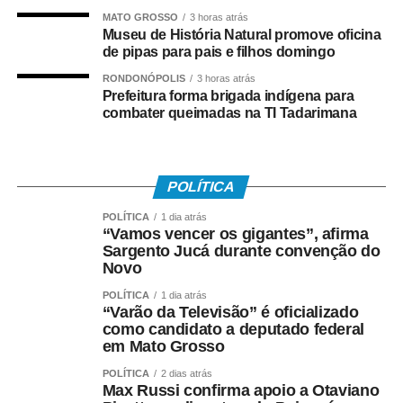
MATO GROSSO
3 horas atrás
Além da estrutura oficial, com arbitragem dedicada e
Museu de História Natural promove oficina
premiações aos destaques do torneio, a organização
de pipas para pais e filhos domingo
destaca o caráter inclusivo da iniciativa.
RONDONÓPOLIS
3 horas atrás
Prefeitura forma brigada indígena para
Impacto Social
combater queimadas na TI Tadarimana
O diferencial desta edição é o engajamento solidário: os
times participantes realizarão a entrega de alimentos não
POLÍTICA
perecíveis. Todo o montante arrecadado será destinado à
Associação Coração Valente, entidade que atua no
POLÍTICA
1 dia atrás
“Vamos vencer os gigantes”, afirma
suporte direto a famílias carentes da região.
Sargento Jucá durante convenção do
Novo
“O objetivo é utilizar o vôlei como ferramenta de
POLÍTICA
1 dia atrás
transformação e cidadania, unindo a energia das quadras
“Varão da Televisão” é oficializado
a uma causa nobre de auxílio ao próximo”, destacam os
como candidato a deputado federal
organizadores.
em Mato Grosso
POLÍTICA
2 dias atrás
Realização e Apoio
Max Russi confirma apoio a Otaviano