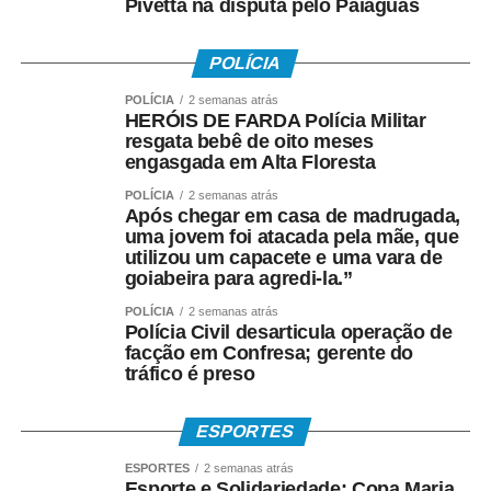
Pivetta na disputa pelo Paiaguás
O evento é organizado pela vereadora Maria Avallone,
com o apoio do deputado estadual Carlos Avallone. A
POLÍCIA
viabilização da competição conta com uma equipe de
apoio composta por Maria Martha M. Regis, Amanda de
POLÍCIA
2 semanas atrás
HERÓIS DE FARDA Polícia Militar
Souza Pinheiro, Marcus Vinícius Rondon de Amorim,
resgata bebê de oito meses
Yasmim Souza de Arruda, Julia Herminia de Almeida,
engasgada em Alta Floresta
Nathaniel de Deus Vieira Mendes e Dyego Ramos da
POLÍCIA
2 semanas atrás
Silva.
Após chegar em casa de madrugada,
uma jovem foi atacada pela mãe, que
utilizou um capacete e uma vara de
COMENTE ABAIXO:
goiabeira para agredi-la.”
POLÍCIA
2 semanas atrás
WhatsApp
Facebook
Twitter
Messenger
LinkedIn
Share
Polícia Civil desarticula operação de
facção em Confresa; gerente do
tráfico é preso
ESPORTES
ESPORTES
2 semanas atrás
Esporte e Solidariedade: Copa Maria