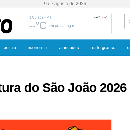
9 de agosto de 2026
Cuiabá - MT
--
°
--
°
∨
∧
--
°C
erro ao carregar
polícia
economia
variedades
mato grosso
c
tura do São João 2026