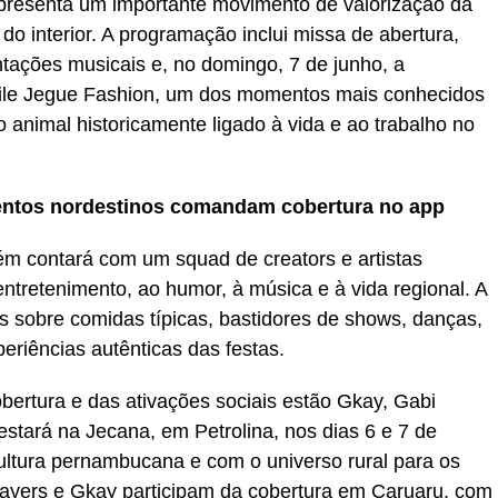
presenta um importante movimento de valorização da
do interior. A programação inclui missa de abertura,
ntações musicais e, no domingo, 7 de junho, a
esfile Jegue Fashion, um dos momentos mais conhecidos
animal historicamente ligado à vida e ao trabalho no
alentos nordestinos comandam cobertura no app
 contará com um squad de creators e artistas
entretenimento, ao humor, à música e à vida regional. A
s sobre comidas típicas, bastidores de shows, danças,
eriências autênticas das festas.
bertura e das ativações sociais estão Gkay, Gabi
stará na Jecana, em Petrolina, nos dias 6 e 7 de
ltura pernambucana e com o universo rural para os
Mayers e Gkay participam da cobertura em Caruaru, com