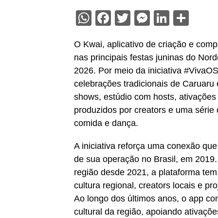
WhatsApp
Facebook
Twitter
Messenge
Linked
Sha
O Kwai, aplicativo de criação e comp
nas principais festas juninas do No
2026. Por meio da iniciativa #VivaO
celebrações tradicionais de Caruaru 
shows, estúdio com hosts, ativações 
produzidos por creators e uma série 
comida e dança.
A iniciativa reforça uma conexão qu
de sua operação no Brasil, em 2019.
região desde 2021, a plataforma te
cultura regional, creators locais e pr
Ao longo dos últimos anos, o app co
cultural da região, apoiando ativaçõ