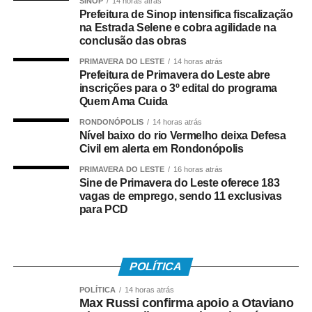
SINOP
14 horas atrás
Prefeitura de Sinop intensifica fiscalização
na Estrada Selene e cobra agilidade na
WhatsApp
Facebook
Twitter
Messenger
LinkedIn
Share
conclusão das obras
PRIMAVERA DO LESTE
14 horas atrás
Prefeitura de Primavera do Leste abre
inscrições para o 3º edital do programa
Quem Ama Cuida
RONDONÓPOLIS
14 horas atrás
Nível baixo do rio Vermelho deixa Defesa
Civil em alerta em Rondonópolis
PRIMAVERA DO LESTE
16 horas atrás
Sine de Primavera do Leste oferece 183
vagas de emprego, sendo 11 exclusivas
para PCD
POLÍTICA
POLÍTICA
14 horas atrás
Max Russi confirma apoio a Otaviano