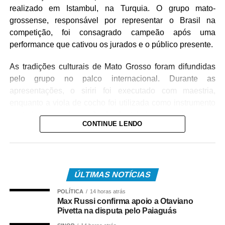
realizado em Istambul, na Turquia. O grupo mato-
grossense, responsável por representar o Brasil na
competição, foi consagrado campeão após uma
performance que cativou os jurados e o público presente.
As tradições culturais de Mato Grosso foram difundidas
pelo grupo no palco internacional. Durante as
apresentações, o siriri foi executado com maestria,
enquanto a viola de cocho foi utilizada como instrumento
central para a valorização da identidade regional.
CONTINUE LENDO
O desempenho do grupo foi avaliado positivamente pela
banca examinadora, que destacou a autenticidade e a
riqueza técnica das coreografias apresentadas. Com esta
vitória, a trajetória do Flor Ribeirinha é consolidada como
ÚLTIMAS NOTÍCIAS
uma das maiores referências do folclore brasileiro no
POLÍTICA
14 horas atrás
cenário global.
Max Russi confirma apoio a Otaviano
Pivetta na disputa pelo Paiaguás
COMENTE ABAIXO: