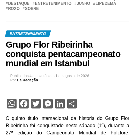
DESTAQUE
ENTRETENIMENTO
JUNHO
LIPEDEMA
ROXO
SOBRE
ENTRETENIMENTO
Grupo Flor Ribeirinha
conquista pentacampeonato
mundial em Istambul
Publicados
4 dias atrás
em
1 de agosto de 2026
Por
Da Redação
WhatsApp
Facebook
Twitter
Messenger
LinkedIn
Share
O quinto título internacional da história do Grupo Flor
Ribeirinha foi conquistado neste sábado (1º), durante a
27ª edição do Campeonato Mundial de Folclore,