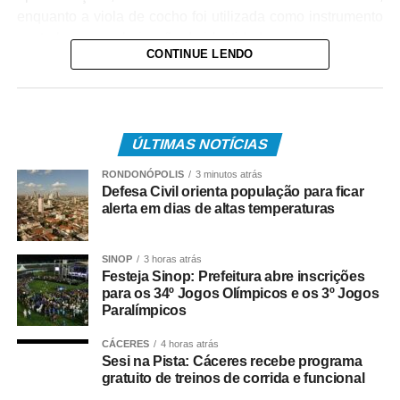
enquanto a viola de cocho foi utilizada como instrumento
central para a valorização da identidade regional.
CONTINUE LENDO
O desempenho do grupo foi avaliado positivamente pela
banca examinadora, que destacou a autenticidade e a
riqueza técnica das coreografias apresentadas. Com esta
vitória, a trajetória do Flor Ribeirinha é consolidada como
ÚLTIMAS NOTÍCIAS
uma das maiores referências do folclore brasileiro no
RONDONÓPOLIS
3 minutos atrás
cenário global.
Defesa Civil orienta população para ficar
alerta em dias de altas temperaturas
COMENTE ABAIXO:
SINOP
3 horas atrás
WhatsApp
Facebook
Festeja Sinop: Prefeitura abre inscrições
Twitter
Messenger
LinkedIn
Share
para os 34º Jogos Olímpicos e os 3º Jogos
Paralímpicos
CÁCERES
4 horas atrás
Sesi na Pista: Cáceres recebe programa
gratuito de treinos de corrida e funcional