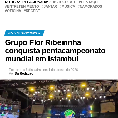
NOTÍCIAS RELACIONADAS:
CHOCOLATE
DESTAQUE
ENTRETENIMENTO
JANTAR
MÚSICA
NAMORADOS
OFICINA
RECEBE
ENTRETENIMENTO
Grupo Flor Ribeirinha
conquista pentacampeonato
mundial em Istambul
Publicados
6 dias atrás
em
1 de agosto de 2026
Por
Da Redação