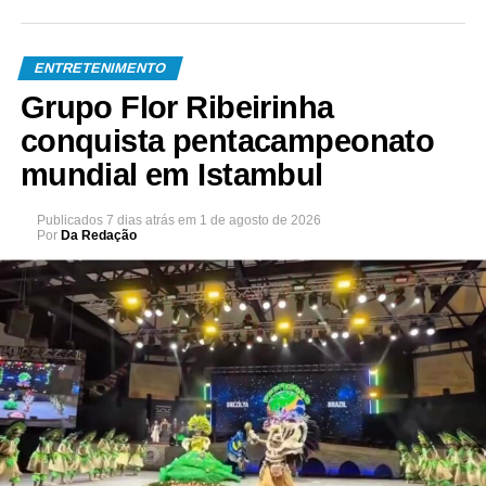
ENTRETENIMENTO
Grupo Flor Ribeirinha
conquista pentacampeonato
mundial em Istambul
Publicados
7 dias atrás
em
1 de agosto de 2026
Por
Da Redação