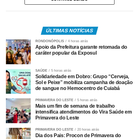
O desempenho do grupo foi avaliado positivamente pela
banca examinadora, que destacou a autenticidade e a
riqueza técnica das coreografias apresentadas. Com esta
vitória, a trajetória do Flor Ribeirinha é consolidada como
ÚLTIMAS NOTÍCIAS
uma das maiores referências do folclore brasileiro no
RONDONÓPOLIS
4 horas atrás
cenário global.
Apoio da Prefeitura garante retomada do
caráter popular da Exposul
COMENTE ABAIXO:
SAÚDE
5 horas atrás
WhatsApp
Facebook
Solidariedade em Dobro: Grupo “Cerveja,
Twitter
Messenger
LinkedIn
Share
Sol e Peixe” mobiliza campanha de doação
de sangue no Hemocentro de Cuiabá
PRIMAVERA DO LESTE
5 horas atrás
Mais um fim de semana de trabalho
intensifica atendimentos do Vira Saúde em
Primavera do Leste
PRIMAVERA DO LESTE
20 horas atrás
Dia dos Pais: Procon de Primavera do