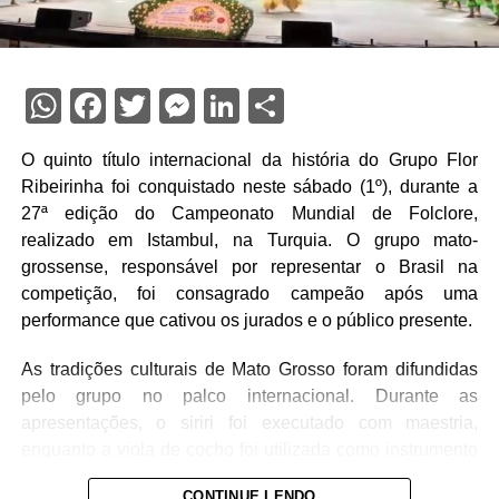
WhatsApp
Facebook
Twitter
Messenger
LinkedIn
Share
O quinto título internacional da história do Grupo Flor
Ribeirinha foi conquistado neste sábado (1º), durante a
27ª edição do Campeonato Mundial de Folclore,
realizado em Istambul, na Turquia. O grupo mato-
grossense, responsável por representar o Brasil na
competição, foi consagrado campeão após uma
performance que cativou os jurados e o público presente.
As tradições culturais de Mato Grosso foram difundidas
pelo grupo no palco internacional. Durante as
apresentações, o siriri foi executado com maestria,
enquanto a viola de cocho foi utilizada como instrumento
central para a valorização da identidade regional.
CONTINUE LENDO