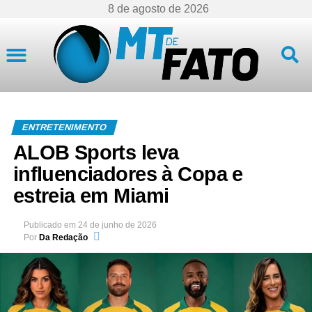
8 de agosto de 2026
Mato Grosso
ENTRETENIMENTO
ALOB Sports leva
influenciadores à Copa e
estreia em Miami
Publicado em
24 de junho de 2026
Por
Da Redação